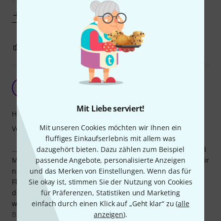
Stiege erklimmt, muss man
Mehr anzeigen
4
0
BEWERTUNG MELDEN
So weit, so gut...
P
Peteriano 16.12.2014
Mit Liebe serviert!
Handling
Mit unseren Cookies möchten wir Ihnen ein
Verarbeitung
fluffiges Einkaufserlebnis mit allem was
...benutze 2 dieser Thomann Bags (Gr.2 + 6) seit nunmehr 3
dazugehört bieten. Dazu zählen zum Beispiel
Monaten. Die Polsterung ist etwas dünn, daher habe ich mir
passende Angebote, personalisierte Anzeigen
noch einen 3 cm dicken Noppenschaumstoff (wie für
und das Merken von Einstellungen. Wenn das für
Flightcases benutzt wird) hineingelegt, der beim Schließen
Sie okay ist, stimmen Sie der Nutzung von Cookies
des Bags das gesamte Keyboard ummantelt. Nun kann
für Präferenzen, Statistiken und Marketing
wirklich nix mehr passieren ... ok, es sei denn der
einfach durch einen Klick auf „Geht klar“ zu (
alle
Bandtransporter rollt drüber ;)
anzeigen
).