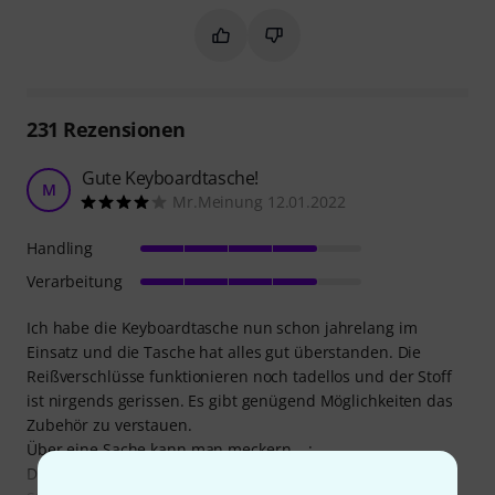
Markieren Sie diese Zusammenfassung
Markieren Sie diese Zusammen
231
Rezensionen
Gute Keyboardtasche!
M
Mr.Meinung 12.01.2022
Handling
Verarbeitung
Ich habe die Keyboardtasche nun schon jahrelang im
Einsatz und die Tasche hat alles gut überstanden. Die
Reißverschlüsse funktionieren noch tadellos und der Stoff
ist nirgends gerissen. Es gibt genügend Möglichkeiten das
Zubehör zu verstauen.
Über eine Sache kann man meckern....:
Die Trageschlaufen sind etwas lang... Soblad man eine