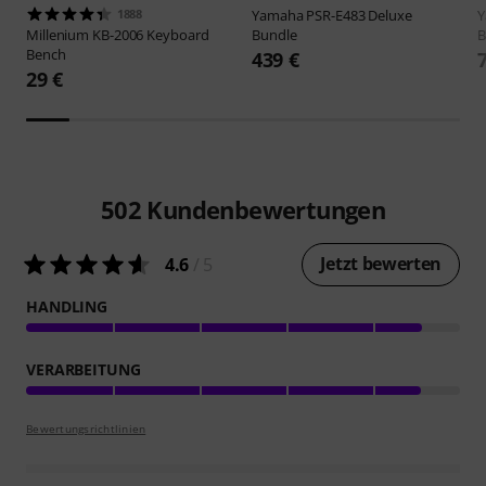
1888
Yamaha
PSR-E483 Deluxe
Millenium
KB-2006 Keyboard
Bundle
B
Bench
439 €
29 €
502
Kundenbewertungen
Jetzt bewerten
4.6
/ 5
HANDLING
VERARBEITUNG
Bewertungsrichtlinien