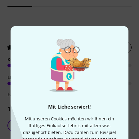
2
Kundenbewertungen
Jetzt bewerten
4.5
/ 5
KOMPETENZ
LERNFAKTOR
Bewertungsrichtlinien
Mit Liebe serviert!
1
Rezension
Mit unseren Cookies möchten wir Ihnen ein
Motivationsschub
UB
fluffiges Einkaufserlebnis mit allem was
Ultimate Bass 31.10.2023
dazugehört bieten. Dazu zählen zum Beispiel