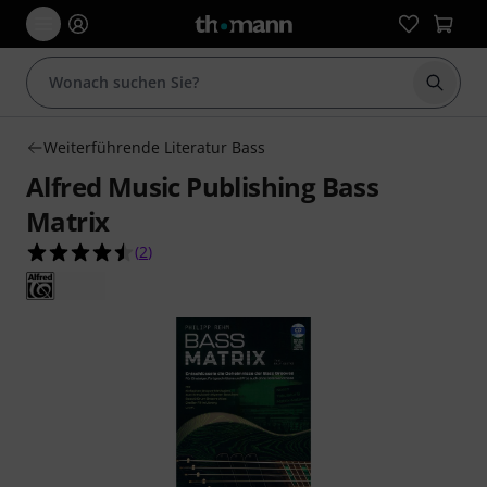
Suche 
Weiterführende Literatur Bass
Alfred Music Publishing Bass
Matrix
4.5 von 5 Sternen aus 2 Kundenbewertungen
(
2
)