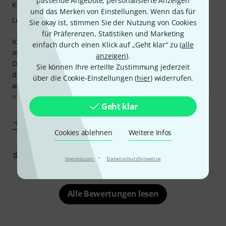
passende Angebote, personalisierte Anzeigen
Kompetenz
und das Merken von Einstellungen. Wenn das für
Lernfaktor
Sie okay ist, stimmen Sie der Nutzung von Cookies
für Präferenzen, Statistiken und Marketing
Ich spiele schon viele Jahre Bass und habe das eine oder
einfach durch einen Klick auf „Geht klar“ zu (
alle
andere Lehrbuch zum Thema Groove bespielt.
anzeigen
).
Die Bass Matrix bietet keinen völlig neuen Ansatz aber von
Sie können Ihre erteilte Zustimmung jederzeit
der Notation her in Form einer Matrix irgendwie doch mit
über die Cookie-Einstellungen (
hier
) widerrufen.
anderer Anschaulichkeit. Ich habe gerade erst angefangen ,
mich mit dem Inhalt zu beschäftigen kann aber schon
Geht klar
sagen: es bringt Spaß und neue
Mehr anzeigen
Cookies ablehnen
Weitere Infos
2
0
BEWERTUNG MELDEN
·
Impressum
Datenschutzhinweise
Alle Bewertungen lesen