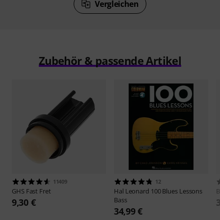
Vergleichen
Zubehör & passende Artikel
11409
12
GHS
Fast Fret
Hal Leonard
100 Blues Lessons
B
Bass
9,30 €
34,99 €