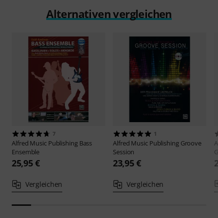
Alternativen vergleichen
7
1
Alfred Music Publishing
Bass
Alfred Music Publishing
Groove
A
Ensemble
Session
G
25,95 €
23,95 €
Vergleichen
Vergleichen