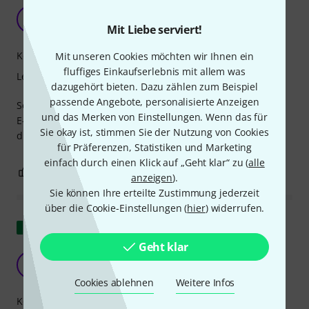
Frettless-Bass
T
Tampa66 27.08.2023
Mit Liebe serviert!
Kompetenz
Mit unseren Cookies möchten wir Ihnen ein
fluffiges Einkaufserlebnis mit allem was
Lernfaktor
dazugehört bieten. Dazu zählen zum Beispiel
passende Angebote, personalisierte Anzeigen
Sehr einfache und gut verständliche Lernhilfe für mich als
und das Merken von Einstellungen. Wenn das für
E-Bass-Anfänger. Die Playbacks-Sound unterstützen dabei
Sie okay ist, stimmen Sie der Nutzung von Cookies
die im Heft aufgezeichneten Noten perfekt.
für Präferenzen, Statistiken und Marketing
einfach durch einen Klick auf „Geht klar“ zu (
alle
0
0
BEWERTUNG MELDEN
anzeigen
).
Sie können Ihre erteilte Zustimmung jederzeit
über die Cookie-Einstellungen (
hier
) widerrufen.
Original zeigen
Geht klar
Nützliches und angenehmes Handbuch
A
Anonym 10.01.2017
Cookies ablehnen
Weitere Infos
Kompetenz