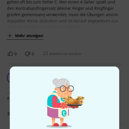
gehen oft bis zum tiefen C. Wer einen 4-Saiter spielt und
den Kontrabassfingersatz (kleiner Finger und Ringfinger
greifen gemeinsam) verwendet, muss die Übungen also in
doppelter Weise abändern und ist darauf angewiesen aus
anderen Quellen zu erfahren, welcher
Mehr anzeigen
0
0
BEWERTUNG MELDEN
Sehr lehrreich, gut strukturiert.
M
mki 18.04.2012
...man wünscht sich nun nur noch etwas mehr Content.
Absolut empfehlenswert!
1
0
BEWERTUNG MELDEN