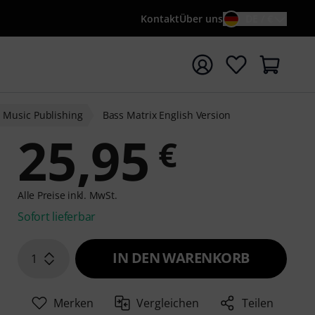
Kontakt
Über uns
DE / €
e mit Suchwort {searchTerm} starten
d Music Publishing
Bass Matrix English Version
25,95
€
Alle Preise inkl. MwSt.
Sofort lieferbar
IN DEN WARENKORB
1
Merken
Vergleichen
Teilen