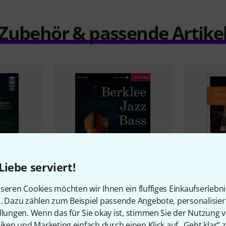
Zubehör & passende Artike
Liebe serviert!
seren Cookies möchten wir Ihnen ein fluffiges Einkaufserlebn
6
n. Dazu zählen zum Beispiel passende Angebote, personalisie
ing
Bass
Berklee Press
Berklee Jazz Bass
Basshaus V
llungen. Wenn das für Sie okay ist, stimmen Sie der Nutzung 
Bass
32,50 €
tiken und Marketing einfach durch einen Klick auf „Geht klar“ z