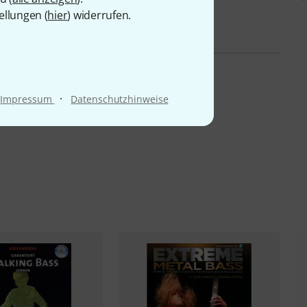
€
18,99 €
ellungen (
hier
) widerrufen.
·
Impressum
Datenschutzhinweise