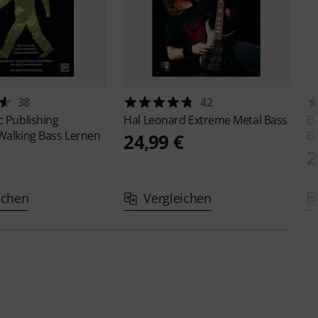
38
42
c Publishing
Hal Leonard
Extreme Metal Bass
B
Walking Bass Lernen
B
24,99 €
€
2
ichen
Vergleichen