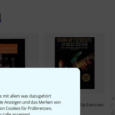
l
is mit allem was dazugehört
2
18
rte Anzeigen und das Merken von
erlag
Folterkammer
Hal Leonard
Warm Up Exercises
th
von Cookies für Präferenzen,
for Bass
4
u (
alle anzeigen
).