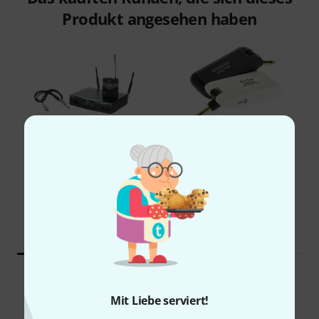
Produkt angesehen haben
40%
7%
KAUFTEN
KAUFTEN
Harley Benton AirBorne
GENAU DIESES PRODUKT
5.8GHz Instrument
495 €
49 €
Vergleichen
Mit Liebe serviert!