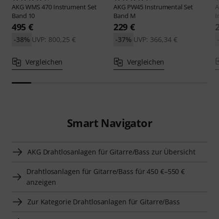
AKG
WMS 470 Instrument Set
AKG
PW45 Instrumental Set
Band 10
Band M
I
495 €
229 €
-38%
UVP: 800,25 €
-37%
UVP: 366,34 €
Vergleichen
Vergleichen
Smart Navigator
AKG Drahtlosanlagen für Gitarre/Bass zur Übersicht
Drahtlosanlagen für Gitarre/Bass für 450 €–550 €
anzeigen
Zur Kategorie Drahtlosanlagen für Gitarre/Bass