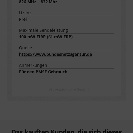
826 MHz – 832 Mhz
Lizenz
Frei
Maximale Sendeleistung
100
mW EIRP (
61
mW ERP)
Quelle
https://www.bundesnetzagentur.de
Anmerkungen
Für den PMSE Gebrauch.
Alle Angaben ohne Gewähr!
Das kauften Kunden, die sich dieses