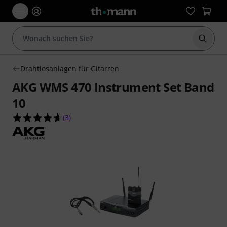
Suche 
Drahtlosanlagen für Gitarren
AKG WMS 470 Instrument Set Band
10
4.7 von 5 Sternen aus 3 Kundenbewertungen
(
3
)