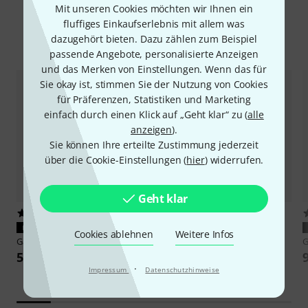
Mit unseren Cookies möchten wir Ihnen ein
fluffiges Einkaufserlebnis mit allem was
dazugehört bieten. Dazu zählen zum Beispiel
Zubehör & passende Artikel
passende Angebote, personalisierte Anzeigen
und das Merken von Einstellungen. Wenn das für
Sie okay ist, stimmen Sie der Nutzung von Cookies
für Präferenzen, Statistiken und Marketing
einfach durch einen Klick auf „Geht klar“ zu (
alle
anzeigen
).
Sie können Ihre erteilte Zustimmung jederzeit
über die Cookie-Einstellungen (
hier
) widerrufen.
Geht klar
152
317
PASST GARANTIERT
PASST GARANTIERT
Cookies ablehnen
Weitere Infos
Gator
GM-1W EVA Wireless Bag
Thomann
LR6 AA 4pc
G
53 €
2,30 €
·
Impressum
Datenschutzhinweise