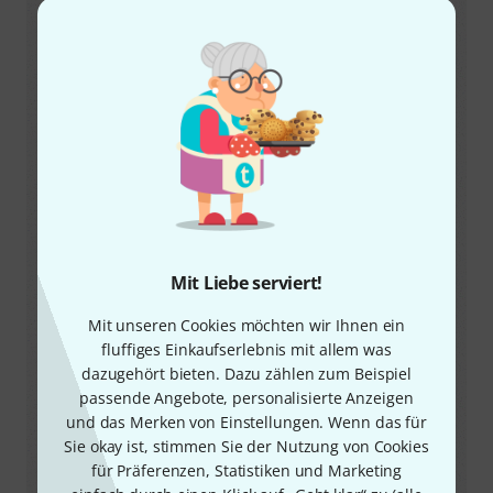
Anmerkungen
Für den PMSE Gebrauch.
Frequenzbereich
826 MHz – 832 Mhz
Lizenz
Frei
Maximale Sendeleistung
100
mW EIRP (
61
mW ERP)
Mit Liebe serviert!
Quelle
Mit unseren Cookies möchten wir Ihnen ein
https://www.bundesnetzagentur.de
fluffiges Einkaufserlebnis mit allem was
Anmerkungen
dazugehört bieten. Dazu zählen zum Beispiel
Für den PMSE Gebrauch.
passende Angebote, personalisierte Anzeigen
und das Merken von Einstellungen. Wenn das für
Sie okay ist, stimmen Sie der Nutzung von Cookies
Alle Angaben ohne Gewähr!
für Präferenzen, Statistiken und Marketing