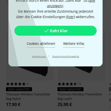
einfach durch einen Klick auf „Geht klar“ zu (
alle
anzeigen
).
Sie können Ihre erteilte Zustimmung jederzeit
über die Cookie-Einstellungen (
hier
) widerrufen.
Zubehör & passende Artikel
Geht klar
Cookies ablehnen
Weitere Infos
·
Impressum
Datenschutzhinweise
9
11
PASST GARANTIERT
PASST GARANTIERT
Thomann
Wireless Transmitter
Thomann
Wireless Transmitter
Bag Nylon
Bag Leath
17,90 €
25,90 €