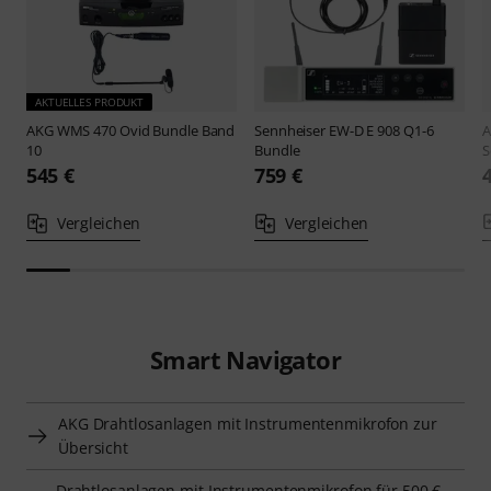
AKTUELLES PRODUKT
AKG
WMS 470 Ovid Bundle Band
Sennheiser
EW-D E 908 Q1-6
10
Bundle
S
545 €
759 €
Vergleichen
Vergleichen
Smart Navigator
AKG Drahtlosanlagen mit Instrumentenmikrofon zur
Übersicht
Drahtlosanlagen mit Instrumentenmikrofon für 500 €–