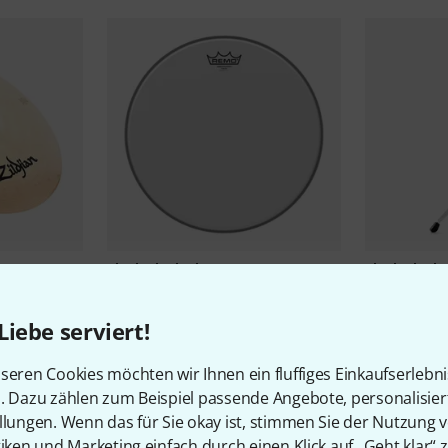
2045
Rock Crash
Remo
14" Ambassador Coated
Millenium
C
Boom Stan
22,90 €
Liebe serviert!
55 €
-22%
UVP: 29,50 €
seren Cookies möchten wir Ihnen ein fluffiges Einkaufserlebn
n. Dazu zählen zum Beispiel passende Angebote, personalisie
llungen. Wenn das für Sie okay ist, stimmen Sie der Nutzung 
tiken und Marketing einfach durch einen Klick auf „Geht klar“ z