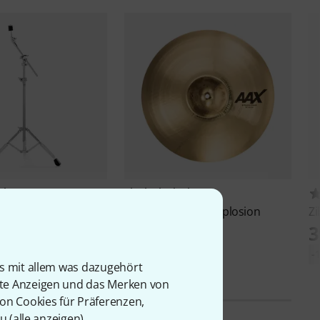
1569
46
B-801 Pro Series
Sabian
18" AAX AAXplosion
Zi
d
Crash
3
415 €
-
is mit allem was dazugehört
rte Anzeigen und das Merken von
von Cookies für Präferenzen,
u (
alle anzeigen
).