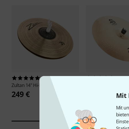
3
12
Zultan
14" Hi-Hat 25
Zildjian
18" S Series 
249 €
179 €
Mit 
Mit un
biete
Einste
Statis