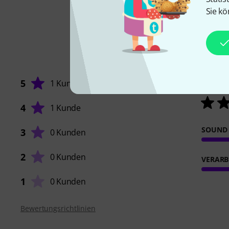
Sie kö
5
1 Kunde
4
1 Kunde
SOUND
3
0 Kunden
2
0 Kunden
VERARB
1
0 Kunden
Bewertungsrichtlinien