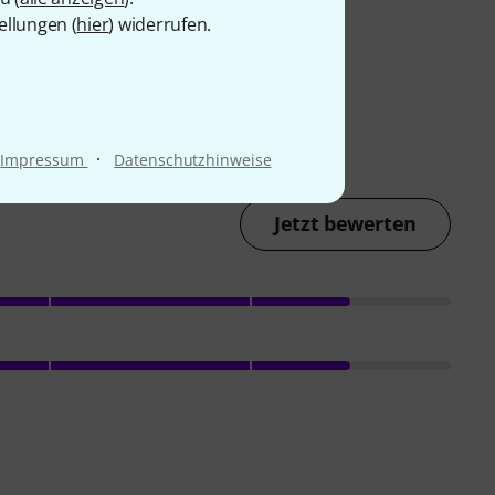
ellungen (
hier
) widerrufen.
·
Impressum
Datenschutzhinweise
Jetzt bewerten