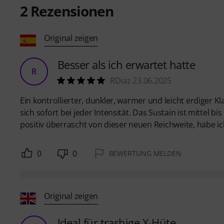
2
Rezensionen
Original zeigen
Besser als ich erwartet hatte
R
RDiaz 23.06.2025
Ein kontrollierter, dunkler, warmer und leicht erdiger Kl
sich sofort bei jeder Intensität. Das Sustain ist mittel b
positiv überrascht von dieser neuen Reichweite, habe ich
0
0
BEWERTUNG MELDEN
Original zeigen
Ideal für trashige X-Hüte