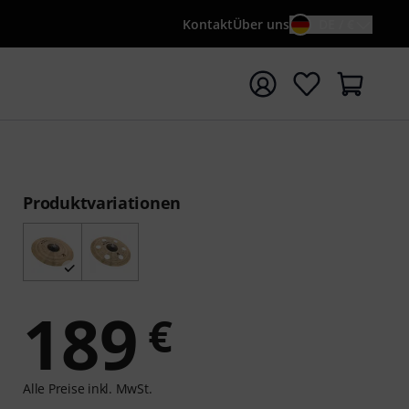
Kontakt
Über uns
DE / €
e mit Suchwort {searchTerm} starten
Produktvariationen
189
€
Alle Preise inkl. MwSt.