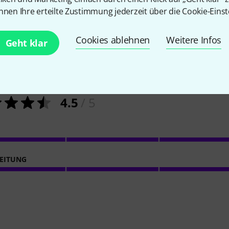
nnen Ihre erteilte Zustimmung jederzeit über die Cookie-Einst
2
Kundenbewertungen
Cookies ablehnen
Weitere Infos
Geht klar
4.5
/ 5
EITUNG