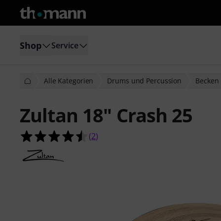
Shop
Service
Alle Kategorien
Drums und Percussion
Becken
Zultan 18" Crash 25
4.5 von 5 Sternen aus 2 Kundenbe
(
2
)