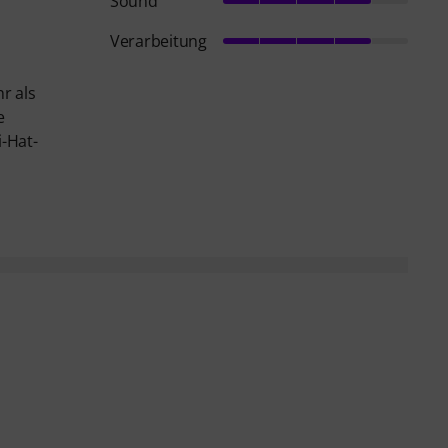
Sound
Verarbeitung
r als
e
i-Hat-