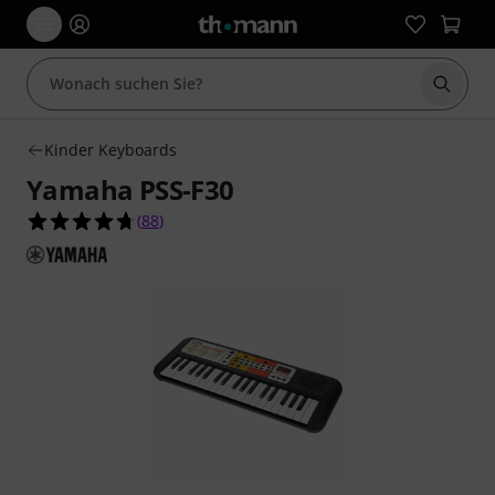
Suche 
Kinder Keyboards
Yamaha PSS-F30
4.7 von 5 Sternen aus 88 Kundenbewertungen
(
88
)