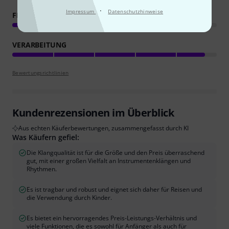
·
Impressum
Datenschutzhinweise
FEATURES
VERARBEITUNG
Bewertungsrichtlinien
Kundenrezensionen im Überblick
Aus echten Käuferbewertungen, zusammengefasst durch KI
Was Käufern gefiel:
Die Klangqualität ist für die Größe und den Preis überraschend
gut, mit einer großen Vielfalt an Instrumentenklängen und
Rhythmen.
Es ist tragbar und robust und eignet sich daher für Reisen und
die Verwendung durch Kinder.
Es bietet ein hervorragendes Preis-Leistungs-Verhältnis und
viele Funktionen, die es sowohl für Anfänger als auch für