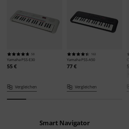
58
163
Yamaha
PSS-E30
Yamaha
PSS-A50
C
55 €
77 €
Vergleichen
Vergleichen
Smart Navigator