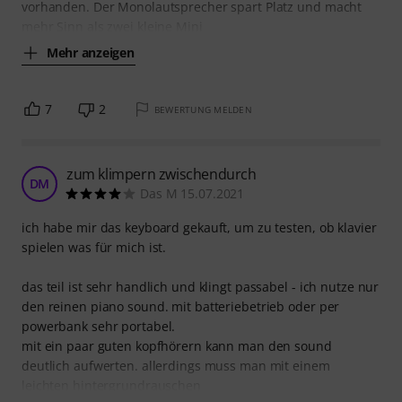
vorhanden. Der Monolautsprecher spart Platz und macht
mehr Sinn als zwei kleine Mini
Mehr anzeigen
7
2
BEWERTUNG MELDEN
zum klimpern zwischendurch
DM
Das M 15.07.2021
ich habe mir das keyboard gekauft, um zu testen, ob klavier
spielen was für mich ist.
das teil ist sehr handlich und klingt passabel - ich nutze nur
den reinen piano sound. mit batteriebetrieb oder per
powerbank sehr portabel.
mit ein paar guten kopfhörern kann man den sound
deutlich aufwerten. allerdings muss man mit einem
leichten hintergrundrauschen