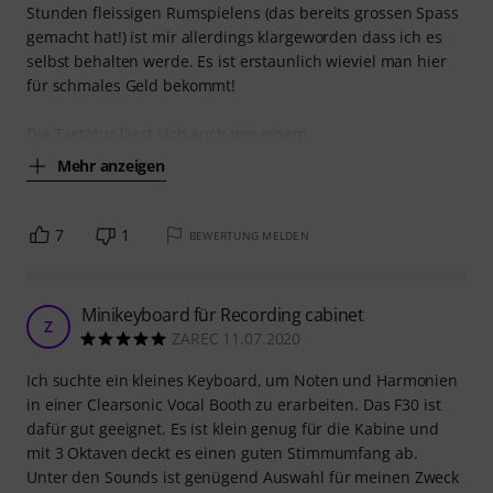
Stunden fleissigen Rumspielens (das bereits grossen Spass
gemacht hat!) ist mir allerdings klargeworden dass ich es
selbst behalten werde. Es ist erstaunlich wieviel man hier
für schmales Geld bekommt!
Die Tastatur lässt sich auch von einem
Mehr anzeigen
7
1
BEWERTUNG MELDEN
Minikeyboard für Recording cabinet
Z
ZAREC 11.07.2020
Ich suchte ein kleines Keyboard, um Noten und Harmonien
in einer Clearsonic Vocal Booth zu erarbeiten. Das F30 ist
dafür gut geeignet. Es ist klein genug für die Kabine und
mit 3 Oktaven deckt es einen guten Stimmumfang ab.
Unter den Sounds ist genügend Auswahl für meinen Zweck