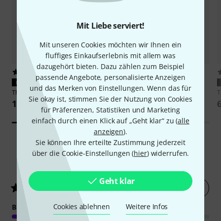
Mit Liebe serviert!
Mit unseren Cookies möchten wir Ihnen ein
fluffiges Einkaufserlebnis mit allem was
dazugehört bieten. Dazu zählen zum Beispiel
122
317
passende Angebote, personalisierte Anzeigen
PASST GARANTIERT
PASST GARANTIERT
und das Merken von Einstellungen. Wenn das für
Thomann
Keyboard Bag S
Thomann
LR6 AA 4pc
Sie okay ist, stimmen Sie der Nutzung von Cookies
10 €
2,30 €
für Präferenzen, Statistiken und Marketing
einfach durch einen Klick auf „Geht klar“ zu (
alle
anzeigen
).
Sie können Ihre erteilte Zustimmung jederzeit
über die Cookie-Einstellungen (
hier
) widerrufen.
88
Kundenbewertungen
Geht klar
Jetzt bewerten
4.7
/ 5
Cookies ablehnen
Weitere Infos
BEDIENUNG