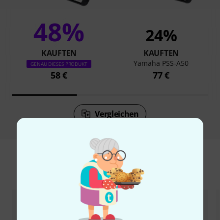
48%
24%
KAUFTEN
KAUFTEN
Yamaha PSS-A50
GENAU DIESES PRODUKT
58 €
77 €
Vergleichen
Zubehör & passende Artikel