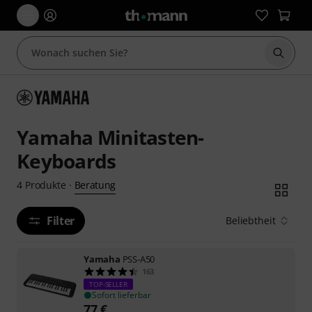
Suche 
Yamaha Minitasten-
Keyboards
Beratung
4
Produkte
·
Filter
Beliebtheit
Yamaha
PSS-A50
163
TOP-SELLER
Sofort lieferbar
77
€