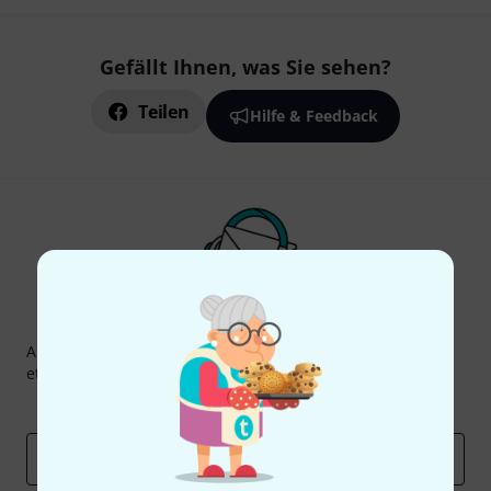
Gefällt Ihnen, was Sie sehen?
Teilen
Hilfe & Feedback
Thomann Newsletter
Abonniere den Thomann Newsletter und gewinne mit
etwas Glück einen von
50 Gutscheinen
über jeweils
50€
!
Inspirierende Beiträge
Deals
Thomann Insights
E-Mail-Adresse
*