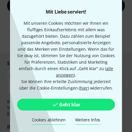
Jetzt anmelden
Mit Liebe serviert!
Mit Klick auf „Jetzt anmelden“ stimmen Sie dem Erhalt von E-Mail-
Mit unseren Cookies möchten wir Ihnen ein
Werbung und einer Messung des E-Mail-Nutzungsverhaltens zu. Die
Abmeldung ist jederzeit möglich. Weitere Informationen finden Sie in
fluffiges Einkaufserlebnis mit allem was
unseren
Datenschutzhinweisen
.
dazugehört bieten. Dazu zählen zum Beispiel
passende Angebote, personalisierte Anzeigen
* Pflichtfeld
und das Merken von Einstellungen. Wenn das für
Sie okay ist, stimmen Sie der Nutzung von Cookies
für Präferenzen, Statistiken und Marketing
Sicher einkaufen & bezahlen
einfach durch einen Klick auf „Geht klar“ zu (
alle
anzeigen
).
Sie können Ihre erteilte Zustimmung jederzeit
über die Cookie-Einstellungen (
hier
) widerrufen.
Bezahlen Sie vertraulich und sicher per Nachnahme,
Geht klar
Vorkasse, PayPal, Amazon Pay,
Klarna Sofort bezahlen
,
Klarna Ratenzahlung
oder Kreditkarte.
Cookies ablehnen
Weitere Infos
Ihre Vorteile