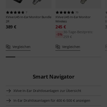
7
70
XVive
U45 In-Ear Monitor Bundle
XVive
U45 In-Ear Monitor
X
2R
Wireless
B
389 €
245 €
30-Tage-Bestpreis:
-5%
259 €
Vergleichen
Vergleichen
Smart Navigator
XVive In-Ear Drahtlosanlagen zur Übersicht
In-Ear Drahtlosanlagen für 400 €–500 € anzeigen