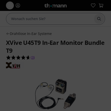
Suche 
Drahtlose In-Ear Systeme
XVive U45T9 In-Ear Monitor Bundle
T9
4.7 von 5 Sternen aus 3 Kundenbewertungen
(
3
)