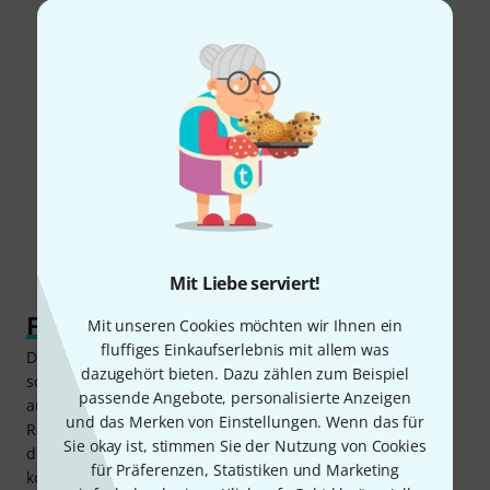
Mit Liebe serviert!
Freiheit ohne Kabelwirrwarr
Mit unseren Cookies möchten wir Ihnen ein
fluffiges Einkaufserlebnis mit allem was
Das XVive U45T9 In-Ear Monitor Bundle T9 eignet sich
dazugehört bieten. Dazu zählen zum Beispiel
sowohl für den Einsatz auf Live-Bühnen, in Studios und
passende Angebote, personalisierte Anzeigen
auch im Proberaum. Bei Live-Gigs gewährleistet der
und das Merken von Einstellungen. Wenn das für
Receiver eine kristallklare und störungsfreie Übertragung
Sie okay ist, stimmen Sie der Nutzung von Cookies
des Monitoring-Signals, wenn er mit dem U45 Transmitter
für Präferenzen, Statistiken und Marketing
kombiniert wird. In-Ear-Kopfhörer oder Ohrhörer lassen