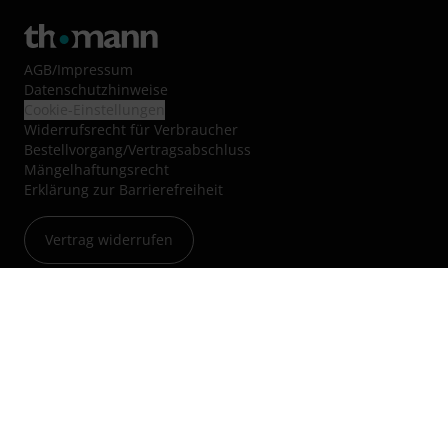
AGB
/
Impressum
Datenschutzhinweise
Cookie-Einstellungen
Widerrufsrecht für Verbraucher
Bestellvorgang/Vertragsabschluss
Mängelhaftungsrecht
Erklärung zur Barrierefreiheit
Vertrag widerrufen
Über uns
Jobs & Karriere
Blog
Kleinanzeigen
Nachhaltigkeit
Hinweisgebersystem