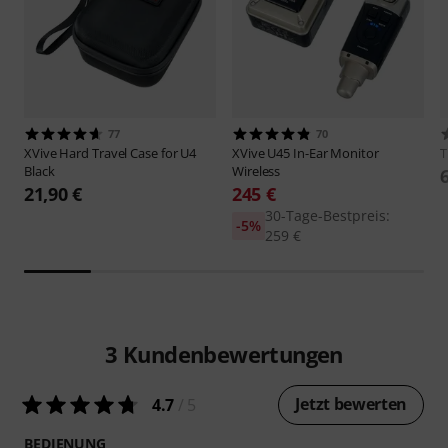
77
70
XVive
Hard Travel Case for U4
XVive
U45 In-Ear Monitor
Black
Wireless
21,90 €
245 €
30-Tage-Bestpreis:
-5%
259 €
3
Kundenbewertungen
Jetzt bewerten
4.7
/ 5
BEDIENUNG