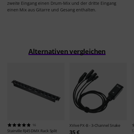
zweite Eingang einen Drum-Mix und der dritte Eingang
einen Mix aus Gitarre und Gesang enthalten.
Alternativen vergleichen
16
XVive
PX-B - 3-Channel Snake
Stairville
RJ45 DMX Rack Split
S
35 €