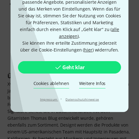
passende Angebote, personalisierte Anzeigen
und das Merken von Einstellungen. Wenn das für
Sie okay ist, stimmen Sie der Nutzung von Cookies
für Präferenzen, Statistiken und Marketing
einfach durch einen Klick auf „Geht klar“ zu (
alle
anzeigen
).
Sie können Ihre erteilte Zustimmung jederzeit
über die Cookie-Einstellungen (
hier
) widerrufen.
Geht klar
Über Xvive
Cookies ablehnen
Weitere Infos
Xvive Audio wurde nach der offiziellen Markteinführung im
Jahr 2012 mit dem kompakten U2 Guitar Wireless System
bekannt. Darüber hinaus stellt das Unternehmen auch
·
Impressum
Datenschutzhinweise
Funkstrecken für Mikrofone her. Effektpedale, wie die
Signature Series, die in Zusammenarbeit mit dem
Gitarristen Thomas Blug entwickelt wurde, gehören
ebenfalls zum Sortiment. Designt werden die Produkte von
einem US-amerikanischen Team mit Hauptsitz in Pasadena,
Kalifornien. Es besteht aus Musikern und Ingenieuren mit