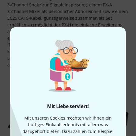
3‑Channel Snake zur Signaleinspeisung, einem PX‑A
3‑Channel Mixer als persönlicher Abhöreinheit sowie einem
EC25 CAT5-Kabel, günstigerweise zusammen als Set
erhältlich – ermöglicht der PX‑H die einfache Erweiterung
auf mehrere Musiker. Dabei sind die Einstellungen am
ebenfalls als Einzelgerät erhältlichen PX-A gleichzeitig
flexibel und intuitiv: Das L/R-Panning von Audiosignalen
kann man über DIP-Schalter im Batteriefach einstellen, die
Levels der Signale selbst sind mit Drehreglern schnell
angepasst.
Mit Liebe serviert!
Mit unseren Cookies möchten wir Ihnen ein
fluffiges Einkaufserlebnis mit allem was
dazugehört bieten. Dazu zählen zum Beispiel