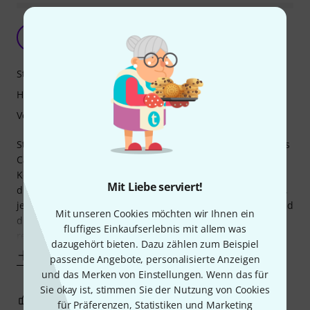
Das schützt
HA
Holger aus E. 17.12.2025
Stabilität
Handling
Verarbeitung
Stabil, funktional, sauber verarbeitet, das trifft alles auf das
Case zu. Leider ist es dafür auch riesig. Mal eben so im
Koffer verstauen geht da nicht. Das Volumen ist gut
Mit Liebe serviert!
dreifach größer als die beiden Teile, die hinein sollen. Klar,
jetzt kann man auch noch die Kabel dazu packen, dann sind
Mit unseren Cookies möchten wir Ihnen ein
die auch geschützt. Aber für mal eben die Teile geschützt
fluffiges Einkaufserlebnis mit allem was
reinlegen und
dazugehört bieten. Dazu zählen zum Beispiel
Mehr anzeigen
passende Angebote, personalisierte Anzeigen
und das Merken von Einstellungen. Wenn das für
Sie okay ist, stimmen Sie der Nutzung von Cookies
0
0
BEWERTUNG MELDEN
für Präferenzen, Statistiken und Marketing