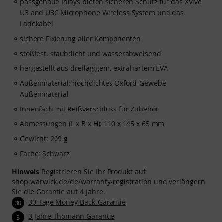
passgenaue Inlays bieten sicheren Schutz für das XVive
U3 and U3C Microphone Wireless System und das
Ladekabel
sichere Fixierung aller Komponenten
stoßfest, staubdicht und wasserabweisend
hergestellt aus dreilagigem, extrahartem EVA
Außenmaterial: hochdichtes Oxford-Gewebe
Außenmaterial
Innenfach mit Reißverschluss für Zubehör
Abmessungen (L x B x H): 110 x 145 x 65 mm
Gewicht: 209 g
Farbe: Schwarz
Hinweis
Registrieren Sie Ihr Produkt auf
shop.warwick.de/de/warranty-registration und verlängern
Sie die Garantie auf 4 Jahre.
30 Tage Money-Back-Garantie
30
3 Jahre Thomann Garantie
3