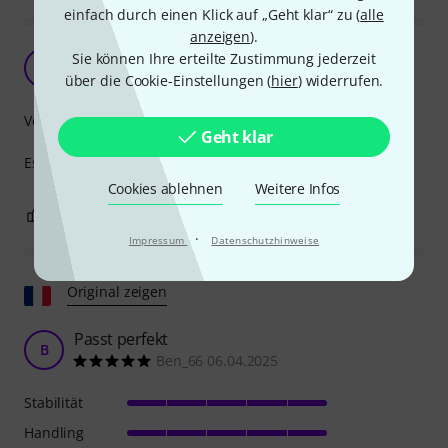
einfach durch einen Klick auf „Geht klar“ zu (
alle
anzeigen
).
Perfektes Case
Sie können Ihre erteilte Zustimmung jederzeit
R
rs4000 20.03.2023
über die Cookie-Einstellungen (
hier
) widerrufen.
Verarbeitung
Geht klar
Es passen auch noch alle Kabel mit rein.
Cookies ablehnen
Weitere Infos
0
0
BEWERTUNG MELDEN
·
Impressum
Datenschutzhinweise
Original zeigen
Passt perfekt
B
Ben_66 06.04.2025
Stabilität
Handling