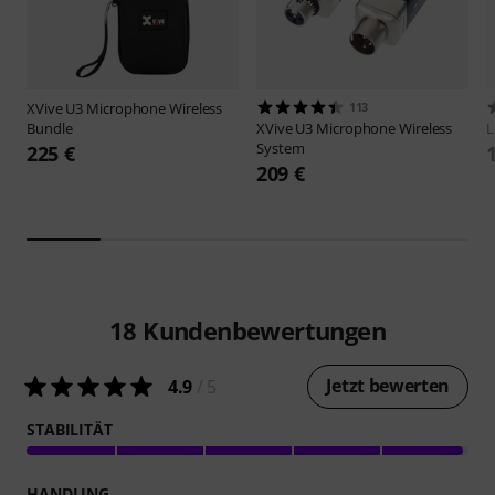
XVive
U3 Microphone Wireless
113
Bundle
XVive
U3 Microphone Wireless
L
System
225 €
209 €
18
Kundenbewertungen
Jetzt bewerten
4.9
/ 5
STABILITÄT
HANDLING