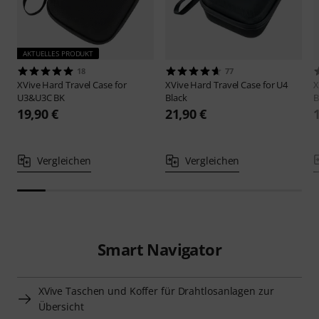
AKTUELLES PRODUKT
18
77
XVive
Hard Travel Case for
XVive
Hard Travel Case for U4
X
U3&U3C BK
Black
B
19,90 €
21,90 €
Vergleichen
Vergleichen
Smart Navigator
XVive Taschen und Koffer für Drahtlosanlagen zur
Übersicht