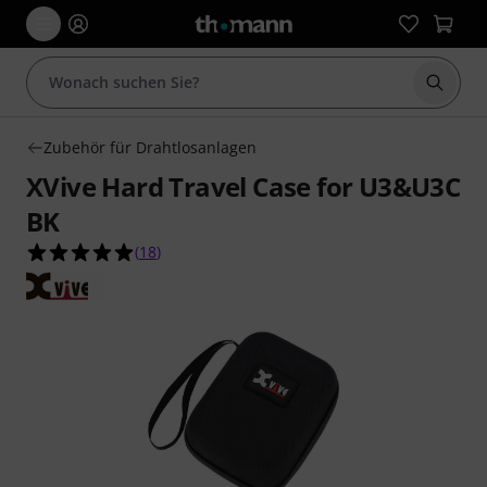
Suche 
Zubehör für Drahtlosanlagen
XVive Hard Travel Case for U3&U3C
BK
4.9 von 5 Sternen aus 18 Kundenbewertungen
(
18
)