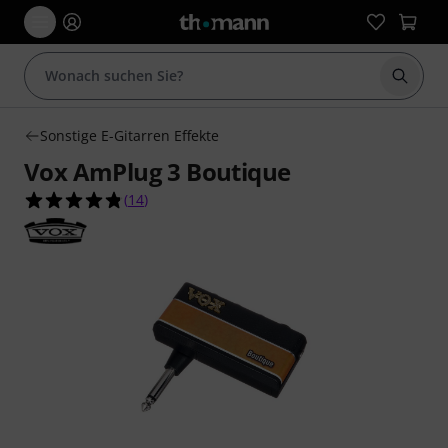
Suche 
Sonstige E-Gitarren Effekte
Vox AmPlug 3 Boutique
4.8 von 5 Sternen aus 14 Kundenbewertungen
(
14
)