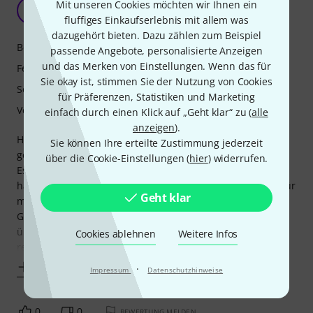
Mein Reiseamp
Mit unseren Cookies möchten wir Ihnen ein
M
mrmitch 03.11.2025
fluffiges Einkaufserlebnis mit allem was
dazugehört bieten. Dazu zählen zum Beispiel
Bedienung
passende Angebote, personalisierte Anzeigen
und das Merken von Einstellungen. Wenn das für
Features
Sie okay ist, stimmen Sie der Nutzung von Cookies
Sound
für Präferenzen, Statistiken und Marketing
Verarbeitung
einfach durch einen Klick auf „Geht klar“ zu (
alle
anzeigen
).
Habe das Teil immer dabei wenn die Gitarre mit auf Reise
Sie können Ihre erteilte Zustimmung jederzeit
geht.
über die Cookie-Einstellungen (
hier
) widerrufen.
Es gehen standard AAA Batterien rein, die nebenbei ewig
halten. Die Features beschränken sich aufs Notwendige. Für
Geht klar
mich ist das aber ein klarer Vorteil. Keine App, kein
Gefummel, einstöpseln und loslegen. Der Sound ist
überraschend gut (2 Kanäle clean und crunch, delay,
Cookies ablehnen
Weitere Infos
reverb). Für backing Tracks ist
Mehr anzeigen
·
Impressum
Datenschutzhinweise
0
0
BEWERTUNG MELDEN