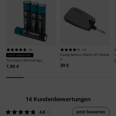
168
136
Harley Benton
DNAfx GiT Mobile
t
PASST GARANTIERT
II
Thomann
LR03 AAA 4pc
39 €
1,90 €
14
Kundenbewertungen
Jetzt bewerten
4.8
/ 5