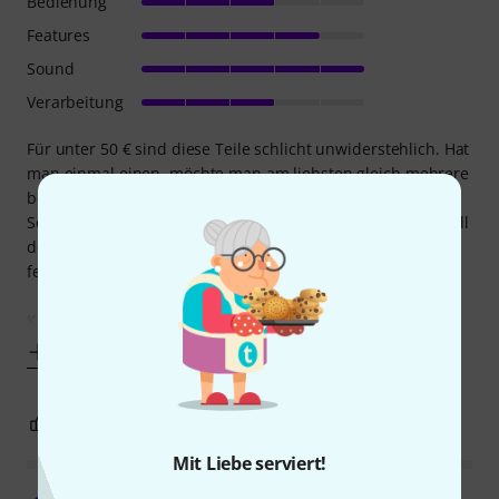
Bedienung
Features
Sound
Verarbeitung
Für unter 50 € sind diese Teile schlicht unwiderstehlich. Hat
man einmal einen, möchte man am liebsten gleich mehrere
besitzen: einen im Gigbag, einen im Koffer, einen auf dem
Schreibtisch oder einfach griffbereit bei der Gitarre. Überall
dort, wo man ein paar Minuten Zeit hat oder eine Idee
festhalten möchte. Der Spaßfaktor ist enorm.
Klanglich ist das
Mehr anzeigen
0
0
BEWERTUNG MELDEN
Mit Liebe serviert!