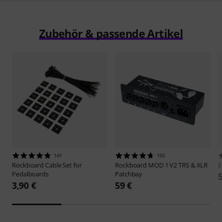
Zubehör & passende Artikel
141
193
Rockboard
Cable Set for
Rockboard
MOD 1 V2 TRS & XLR
E
Pedalboards
Patchbay
3,90 €
59 €