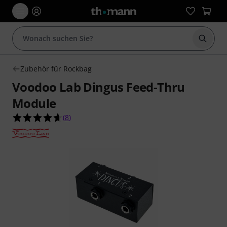
Suche 
Zubehör für Rockbag
Voodoo Lab Dingus Feed-Thru
Module
4.6 von 5 Sternen aus 8 Kundenbewertungen
(
8
)