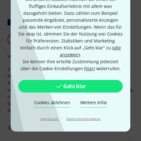
fluffiges Einkaufserlebnis mit allem was
dazugehört bieten. Dazu zählen zum Beispiel
passende Angebote, personalisierte Anzeigen
Original zeigen
und das Merken von Einstellungen. Wenn das für
Sie okay ist, stimmen Sie der Nutzung von Cookies
Sehr praktisch!
BG
für Präferenzen, Statistiken und Marketing
Big GF 06.09.2020
einfach durch einen Klick auf „Geht klar“ zu (
alle
anzeigen
).
Verarbeitung
Sie können Ihre erteilte Zustimmung jederzeit
über die Cookie-Einstellungen (
hier
) widerrufen.
Ich habe mir die Voodoo Lab Dingus Double für mein
Pedalboard gekauft. Einer dient für die Eingänge (Bass und
Kontrabass) und der zweite für die Ausgänge (zwei
Geht klar
verschiedene Amps). Sie sind robust, verfälschen den Klang
nicht und lassen sich dank der zwei dafür vorgesehenen
Cookies ablehnen
Weitere Infos
Schraubhalterungen sehr einfach auf einem Voodoo Lab
Pedalboard montieren.
·
Impressum
Datenschutzhinweise
0
0
BEWERTUNG MELDEN