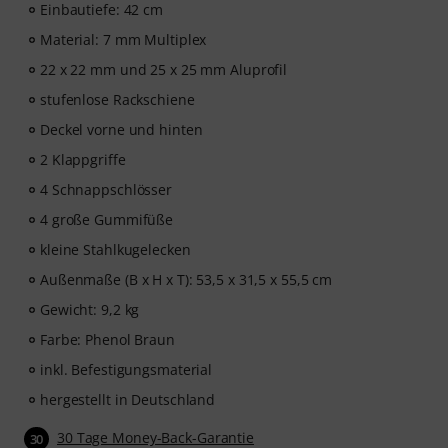
Einbautiefe: 42 cm
Material: 7 mm Multiplex
22 x 22 mm und 25 x 25 mm Aluprofil
stufenlose Rackschiene
Deckel vorne und hinten
2 Klappgriffe
4 Schnappschlösser
4 große Gummifüße
kleine Stahlkugelecken
Außenmaße (B x H x T): 53,5 x 31,5 x 55,5 cm
Gewicht: 9,2 kg
Farbe: Phenol Braun
inkl. Befestigungsmaterial
hergestellt in Deutschland
30 Tage Money-Back-Garantie
30