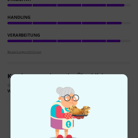
HANDLING
VERARBEITUNG
Bewertungsrichtlinien
Kundenrezensionen im Überblick
Aus echten Käuferbewertungen, zusammengefasst durch KI
Was Käufern gefiel:
Das Gestell ist sehr solide und robust und kann erhebliche
Gewichte und Stöße aushalten.
Es bietet ein ausgezeichnetes Preis-Leistungs-Verhältnis und
liefert gute Qualität zu einem erschwinglichen Preis.
Die Konstruktion ist leicht und verfügt über praktische, stabile