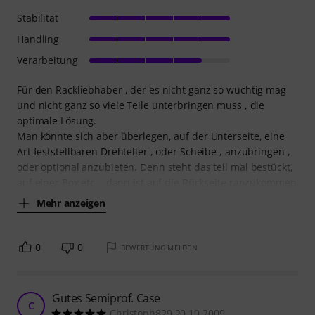
Stabilität
Handling
Verarbeitung
Für den Rackliebhaber , der es nicht ganz so wuchtig mag
und nicht ganz so viele Teile unterbringen muss , die
optimale Lösung.
Man könnte sich aber überlegen, auf der Unterseite, eine
Art feststellbaren Drehteller , oder Scheibe , anzubringen ,
oder optional anzubieten. Denn steht das teil mal bestückt,
auf einer Box etc. , dann ist auf die Rückseite ranzukommen
Mehr anzeigen
0
0
BEWERTUNG MELDEN
Gutes Semiprof. Case
C
Christoph829 20.10.2009