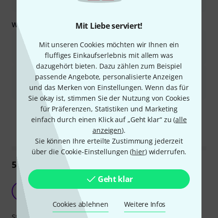
Griffe für einen einfachen Transport.
Was Sie außerdem wissen sollten:
Mit Liebe serviert!
Die Schnappverschlüsse der Abdeckungen sind etwas fummelig
Mit unseren Cookies möchten wir Ihnen ein
und nicht so robust wie die Schmetterlingsverschlüsse teurerer
fluffiges Einkaufserlebnis mit allem was
Modelle.
dazugehört bieten. Dazu zählen zum Beispiel
Eine hintere Montageschiene ist nicht im Lieferumfang
passende Angebote, personalisierte Anzeigen
enthalten; für manche Konfigurationen muss diese
und das Merken von Einstellungen. Wenn das für
gegebenenfalls zusätzlich erworben werden.
Sie okay ist, stimmen Sie der Nutzung von Cookies
Ist diese Zusammenfassung hilfreich?
für Präferenzen, Statistiken und Marketing
einfach durch einen Klick auf „Geht klar“ zu (
alle
Markieren Sie diese Zusammenfassung
Markieren Sie diese Zusammen
anzeigen
).
Sie können Ihre erteilte Zustimmung jederzeit
über die Cookie-Einstellungen (
hier
) widerrufen.
54
Rezensionen
Geht klar
Ausgezeichnetes Rack fürs Geld
MB
Marco B. 07.10.2009
Cookies ablehnen
Weitere Infos
Stabilität