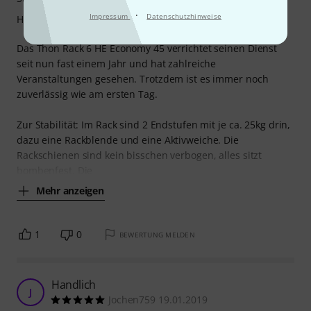
·
Impressum
Datenschutzhinweise
Handling
Das Thon Rack 6 HE Economy 45 verrichtet seinen Dienst
seit nun fast einem Jahr und hat zahlreiche
Veranstaltungen gesehen. Trotzdem ist es immer noch
zuverlässig wie am ersten Tag.
Zur Stabilität: Im Rack sind 2 Endstufen mit je ca. 25kg drin,
dazu eine Rackblende und eine Aktivweiche. Die
Rackschienen sind kein bisschen verbogen, alles sitzt
bombenfest. Die
Mehr anzeigen
1
0
BEWERTUNG MELDEN
Handlich
J
Jochen759 19.01.2019