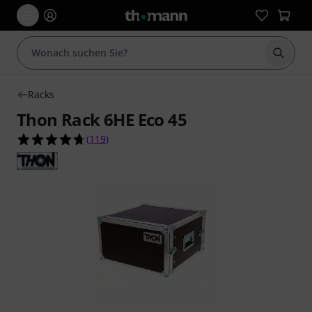
Suche 
Racks
Thon Rack 6HE Eco 45
4.7 von 5 Sternen aus 119 Kundenbewertungen
(
119
)