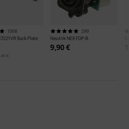
1308
290
87221VR Rack Plate
Neutrik
NE8 FDP-B
G
9,90 €
1
,46 €