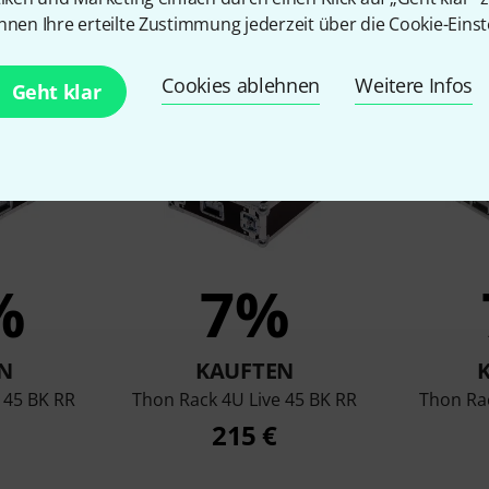
nnen Ihre erteilte Zustimmung jederzeit über die Cookie-Einst
en, die sich dieses Produk
Cookies ablehnen
Weitere Infos
Geht klar
%
7%
N
KAUFTEN
 45 BK RR
Thon Rack 4U Live 45 BK RR
Thon Ra
215 €