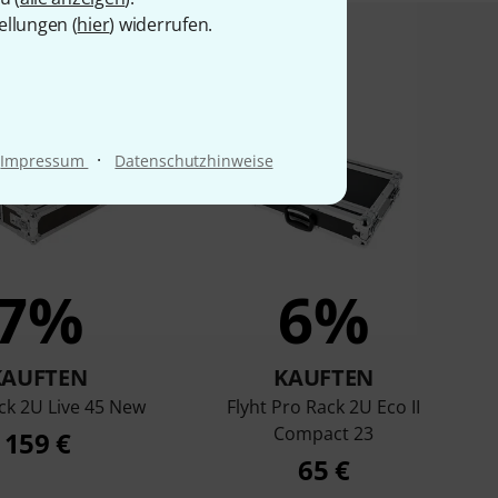
ellungen (
hier
) widerrufen.
t angesehen haben
·
Impressum
Datenschutzhinweise
7%
6%
KAUFTEN
KAUFTEN
ck 2U Live 45 New
Flyht Pro Rack 2U Eco II
Compact 23
159 €
65 €