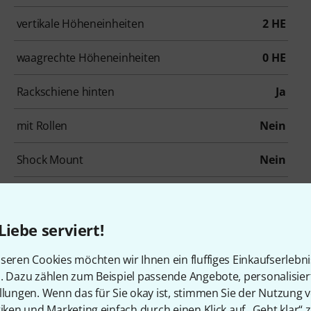
vertikale Höheneinheiten
2 HE
waagrechte Höheneinheiten
0 HE
Rackschiene hinten
Ja
mit Rollen
Nein
Shock Mount
Nein
Material
Multiplex 7 mm
Liebe serviert!
seren Cookies möchten wir Ihnen ein fluffiges Einkaufserlebn
n. Dazu zählen zum Beispiel passende Angebote, personalisie
llungen. Wenn das für Sie okay ist, stimmen Sie der Nutzung 
tiken und Marketing einfach durch einen Klick auf „Geht klar“ z