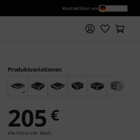
Kontakt
Über uns
DE / €
e mit Suchwort {searchTerm} starten
Produktvariationen
205
€
Alle Preise inkl. MwSt.