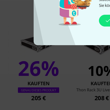
Sie kö
Das kauften Kund
26%
10
KAUFTEN
KAUFTE
Thon Rack 3U Live
GENAU DIESES PRODUKT
205 €
208 €