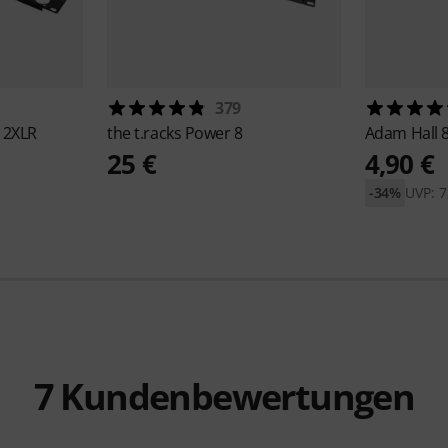
379
12XLR
the t.racks
Power 8
Adam Hall
25 €
4,90 €
-34%
UVP: 7
7
Kundenbewertungen