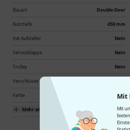
Bauart
Double-Door
Nutztiefe
450 mm
mit Aufsteller
Nein
Serviceklappe
Nein
Trolley
Nein
Verschlüsse
Butterfly
Mit 
Farbe
Schwarz
Mit un
Mehr anzeigen
biete
Einste
Statis