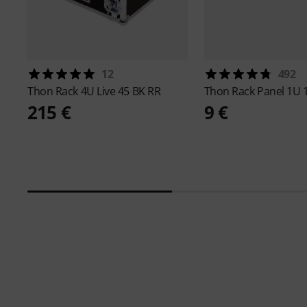
12
492
Thon
Rack 4U Live 45 BK RR
Thon
Rack Panel 1U 
215 €
9 €