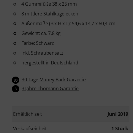
4 Gummifüße 38 x 25 mm
8 mittlere Stahlkugelecken
Außenmaße (B x H x T): 54,6 x 14,7 x 60,4 cm
Gewicht: ca. 7,8 kg
Farbe: Schwarz
inkl. Schraubensatz
hergestellt in Deutschland
30 Tage Money-Back-Garantie
30
3 Jahre Thomann Garantie
3
Erhältlich seit
Juni 2019
Verkaufseinheit
1 Stück