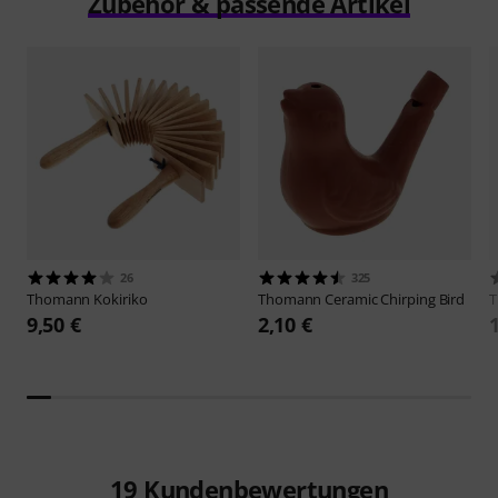
Zubehör & passende Artikel
26
325
Thomann
Kokiriko
Thomann
Ceramic Chirping Bird
9,50 €
2,10 €
19
Kundenbewertungen