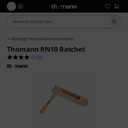
Suche 
Sonstige Percussioninstrumente
Thomann RN10 Ratchet
4.2 von 5 Sternen aus 19 Kundenbewertungen
(
19
)