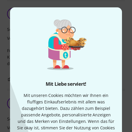
Taugliche Ratsche
B4
Björn 4711 09.11.2023
Sound
Verarbeitung
Für den gelegentlichen Einsatz durchaus geeignet, der
Klang ist durchdringend und durchaus befriedigend. Für
den Preis absolut in Ordnung.
0
0
BEWERTUNG MELDEN
Mit Liebe serviert!
Mit unseren Cookies möchten wir Ihnen ein
Super Ratsche
fluffiges Einkaufserlebnis mit allem was
OA
Oliver Avemarie 08.08.2024
dazugehört bieten. Dazu zählen zum Beispiel
passende Angebote, personalisierte Anzeigen
Sound
und das Merken von Einstellungen. Wenn das für
Verarbeitung
Sie okay ist, stimmen Sie der Nutzung von Cookies