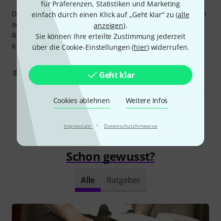
für Präferenzen, Statistiken und Marketing
Damit lassen sich alle Wildschweine im Wald aufscheuchen
einfach durch einen Klick auf „Geht klar“ zu (
alle
oder schlechte Geister aus dem Haus vertreiben!! Ein
anzeigen
).
Ratsche Sound wie in den Gassen des Mittelalters, klare
Sie können Ihre erteilte Zustimmung jederzeit
Kaufempfehlung!!
über die Cookie-Einstellungen (
hier
) widerrufen.
0
0
BEWERTUNG MELDEN
Geht klar
Cookies ablehnen
Weitere Infos
Alle Bewertungen lesen
·
Impressum
Datenschutzhinweise
Schon gewusst?
Alle
Ratgeber