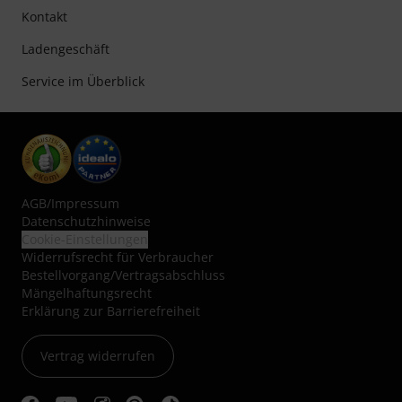
Kontakt
Ladengeschäft
Service im Überblick
AGB
/
Impressum
Datenschutzhinweise
Cookie-Einstellungen
Widerrufsrecht für Verbraucher
Bestellvorgang/Vertragsabschluss
Mängelhaftungsrecht
Erklärung zur Barrierefreiheit
Vertrag widerrufen