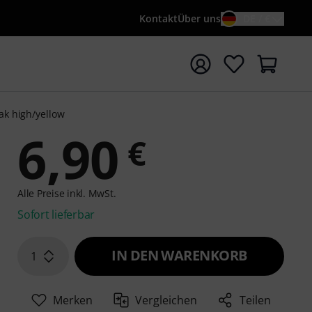
Kontakt
Über uns
DE / €
e mit Suchwort {searchTerm} starten
ak high/yellow
6,90
€
Alle Preise inkl. MwSt.
Sofort lieferbar
IN DEN WARENKORB
1
Merken
Vergleichen
Teilen