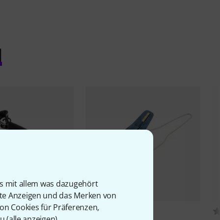
l
is mit allem was dazugehört
rte Anzeigen und das Merken von
von Cookies für Präferenzen,
994
103
u (
alle anzeigen
).