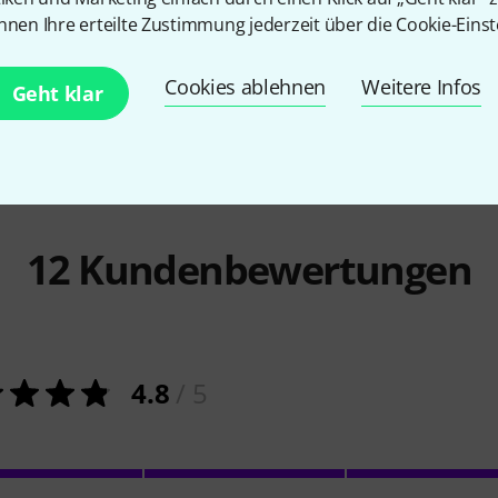
oon Wood
Millenium
Thomann Egg Shaker
Millenium
H
nnen Ihre erteilte Zustimmung jederzeit über die Cookie-Einst
1 €
9,90 €
Cookies ablehnen
Weitere Infos
Geht klar
12
Kundenbewertungen
4.8
/ 5