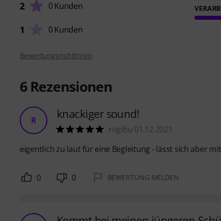
2
0 Kunden
VERARB
1
0 Kunden
Bewertungsrichtlinien
6
Rezensionen
knackiger sound!
R
rogibu 01.12.2021
eigentlich zu laut für eine Begleitung - lässt sich abe
0
0
BEWERTUNG MELDEN
Kommt bei meinen jüngeren Schüle