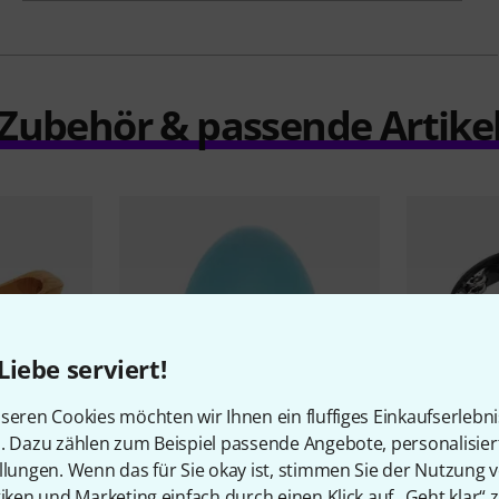
Zubehör & passende Artike
Liebe serviert!
seren Cookies möchten wir Ihnen ein fluffiges Einkaufserlebn
n. Dazu zählen zum Beispiel passende Angebote, personalisie
llungen. Wenn das für Sie okay ist, stimmen Sie der Nutzung 
2314
tiken und Marketing einfach durch einen Klick auf „Geht klar“ z