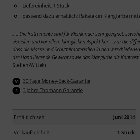
Liefereinheit: 1 Stück
passend dazu erhältlich: Rakatak in Klangfarbe mitte
„… Die Instrumente sind für Kleinkinder sehr geeignet, sowoh
visuellen und vor allem klanglichen Aspekt her ... Für die di
dass die Masse und Schüttelmaterialien in den verschiedenen
der Hand liegende Gewicht sowie das Klangliche als Kontrast
Steffen-Wittek)
30 Tage Money-Back-Garantie
30
3 Jahre Thomann Garantie
3
Erhältlich seit
Juni 2014
Verkaufseinheit
1 Stück