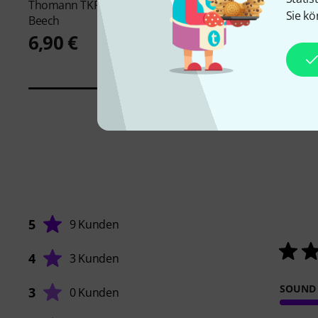
Thomann
TKP Guiro Tone Block
Thomann
Music Sp
Sie kö
Beech
Small
6,90 €
8,90 €
5
9 Kunden
4
3 Kunden
SOUND
3
0 Kunden