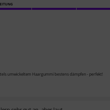
EITUNG
r mittels umwickeltem Haargummi bestens dämpfen - perfekt!
rn sehr gut an, aber laut