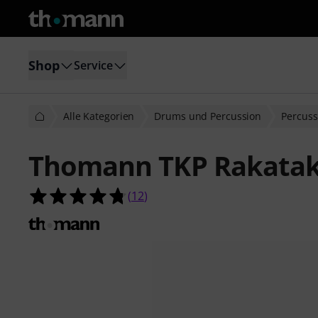
Shop
Service
Alle Kategorien
Drums und Percussion
Percuss
Thomann TKP Rakatak
4.8 von 5 Sternen aus 12 Kundenb
(
12
)