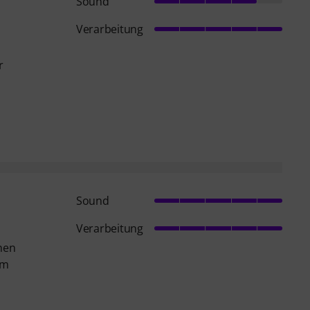
Sound
Verarbeitung
r
Sound
Verarbeitung
chen
em