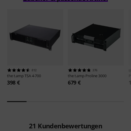
812
376
t
the t.amp
TSA 4-700
the t.amp
Proline 3000
P
398 €
679 €
21
Kundenbewertungen