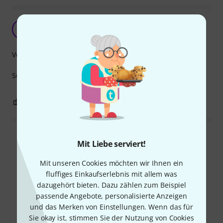
B
belogy 18.02.2026
Verarbeitung
Schnelle Lieferung super Produkt alles super
0
0
BEWERTUNG MELDEN
Alle Bewertungen lesen
Mit Liebe serviert!
Mit unseren Cookies möchten wir Ihnen ein
fluffiges Einkaufserlebnis mit allem was
Schon gewusst?
dazugehört bieten. Dazu zählen zum Beispiel
passende Angebote, personalisierte Anzeigen
und das Merken von Einstellungen. Wenn das für
Alle
Ratgeber
Sie okay ist, stimmen Sie der Nutzung von Cookies