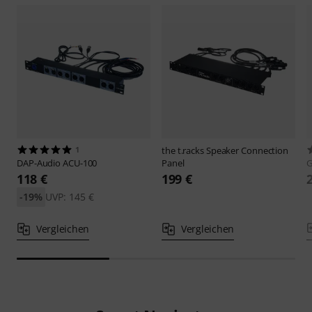
1
the t.racks
Speaker Connection
DAP-Audio
ACU-100
Panel
G
118 €
199 €
-19%
UVP: 145 €
Vergleichen
Vergleichen