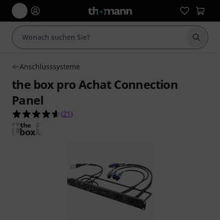
Suche 
Anschlusssysteme
the box pro Achat Connection
Panel
4.6 von 5 Sternen aus 21 Kundenbewertungen
(
21
)