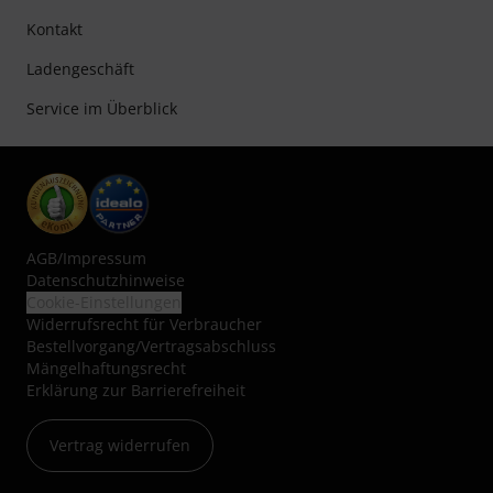
Kontakt
Ladengeschäft
Service im Überblick
AGB
/
Impressum
Datenschutzhinweise
Cookie-Einstellungen
Widerrufsrecht für Verbraucher
Bestellvorgang/Vertragsabschluss
Mängelhaftungsrecht
Erklärung zur Barrierefreiheit
Vertrag widerrufen