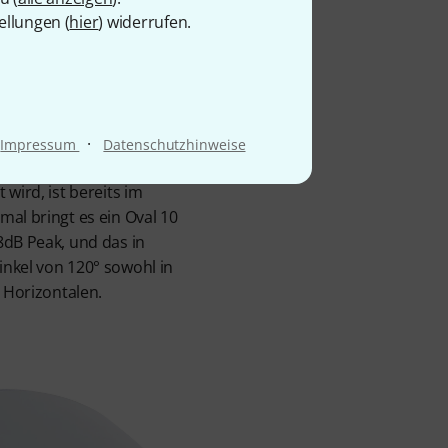
barkeit von nicht weniger
ellungen (
hier
) widerrufen.
 Speaker mit einem
den, wobei die Box auf
ise vier Klemmanschlüsse
eich zu einem weiteren
t werden kann. Eine
·
Impressum
Datenschutzhinweise
 an den drei M8-
 wird, ist bereits im
mal bringt es ein Oval 10
8dB Peak, und das in
nkel von 120° sowohl in
r Horizontalen.