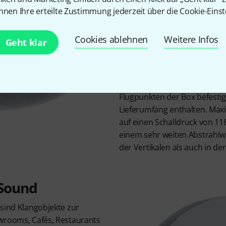
1,2kHz liegt. Mit einer Belast
nnen Ihre erteilte Zustimmung jederzeit über die Cookie-Einst
als 150W RMS an 8Ω wird der
passenden Verstärker verbun
Cookies ablehnen
Weitere Infos
Geht klar
der Rückseite praktischerwe
besitzt, sodass das Signal gl
Lautsprecher durchgeschleif
schwarze Wandhalterung, die
Flugpunkten der Box befestigt
Lieferumfang enthalten. Maxi
auf einen Schalldruck von 11
einem sehr weiten Abstrahlwi
der Vertikalen als auch in de
 Sound
 sind Klangobjekte zur
wrooms, Cafés, Restaurants