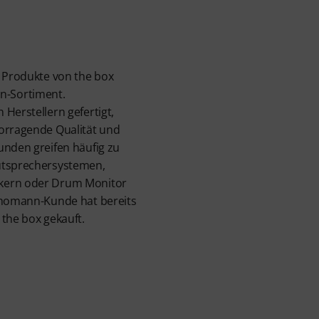
e Produkte von the box
-Sortiment.
Herstellern gefertigt,
vorragende Qualität und
unden greifen häufig zu
utsprechersystemen,
kern oder Drum Monitor
 Thomann-Kunde hat bereits
 the box gekauft.