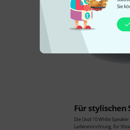
Sie kö
Für stylischen
Die Oval 10 White Speaker
Ladeneinrichtung, für Sho