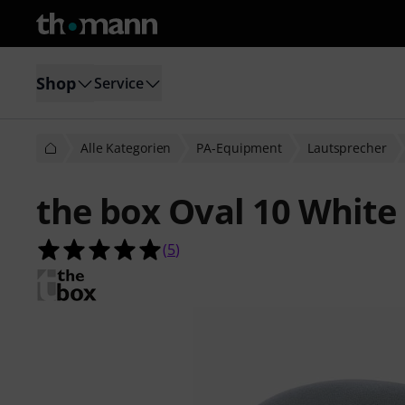
Shop
Service
Alle Kategorien
PA-Equipment
Lautsprecher
the box Oval 10 White
5.0 von 5 Sternen aus 5 Kundenbe
(
5
)