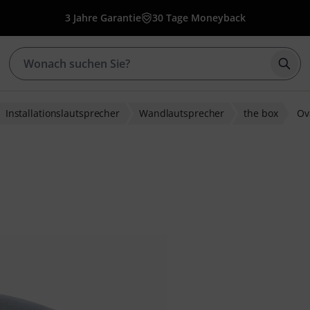
3 Jahre Garantie
30 Tage Moneyback
Such
Installationslautsprecher
Wandlautsprecher
the box
Ov
wertungen