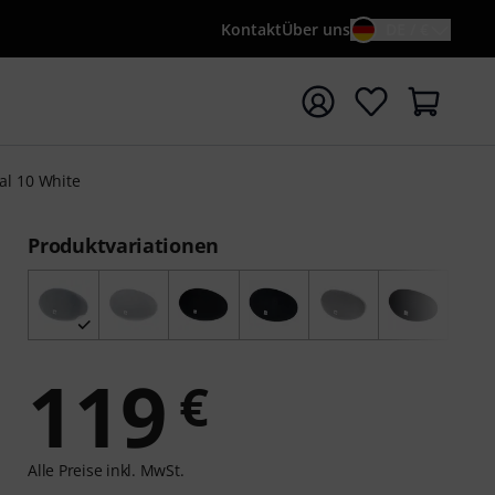
Kontakt
Über uns
DE / €
e mit Suchwort {searchTerm} starten
al 10 White
Produktvariationen
119
€
Alle Preise inkl. MwSt.