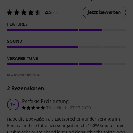
Jetzt bewerten
4.5
/ 5
FEATURES
SOUND
VERARBEITUNG
Bewertungsrichtlinien
2
Rezensionen
Perfekte Preisleistung
TH
Timo Heide 27.07.2020
Habe die Box Außen als Lautsprecher auf der Veranda im
Einsatz und sie tut einen sehr guten Job. 100W sind bei den
8 Ohm sehr ausreichend laut und klanglich echt spitze, was