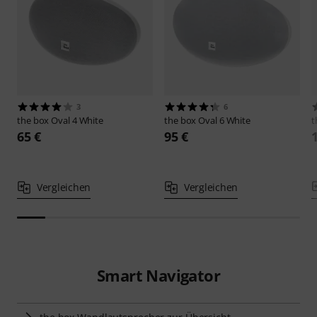
3
6
the box
Oval 4 White
the box
Oval 6 White
t
65 €
95 €
Vergleichen
Vergleichen
Smart Navigator