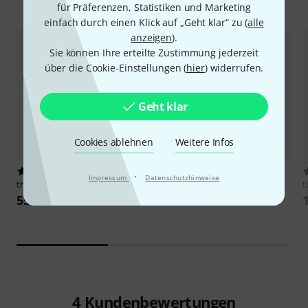
Zubehör & passende Artikel
für Präferenzen, Statistiken und Marketing
einfach durch einen Klick auf „Geht klar“ zu (
alle
anzeigen
).
Sie können Ihre erteilte Zustimmung jederzeit
über die Cookie-Einstellungen (
hier
) widerrufen.
Geht klar
Cookies ablehnen
Weitere Infos
212
4353
·
Impressum
Datenschutzhinweise
the box pro
Achat 104
Millenium
BS-2211B MKII Set
t
55 €
49 €
4
Kundenbewertungen