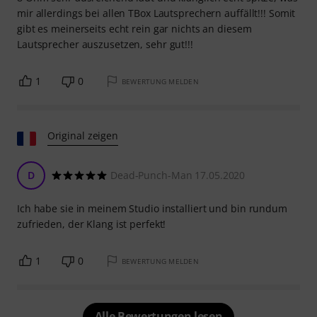
mir allerdings bei allen TBox Lautsprechern auffällt!!! Somit
gibt es meinerseits echt rein gar nichts an diesem
Lautsprecher auszusetzen, sehr gut!!!
1
0
BEWERTUNG MELDEN
Original zeigen
D
Dead-Punch-Man 17.05.2020
Ich habe sie in meinem Studio installiert und bin rundum
zufrieden, der Klang ist perfekt!
1
0
BEWERTUNG MELDEN
Alle Bewertungen lesen