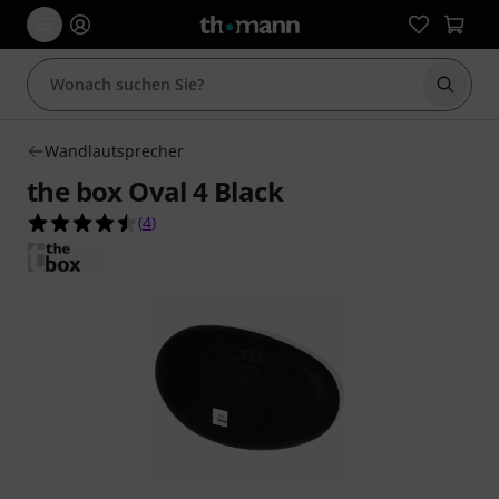
Suche 
Wandlautsprecher
the box Oval 4 Black
4.5 von 5 Sternen aus 4 Kundenbewertungen
(
4
)