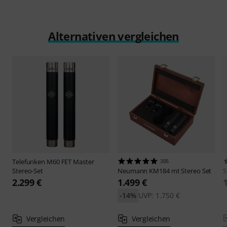
Alternativen vergleichen
Telefunken
M60 FET Master
305
Stereo-Set
Neumann
KM184 mt Stereo Set
S
2.299 €
1.499 €
-14%
UVP: 1.750 €
Vergleichen
Vergleichen