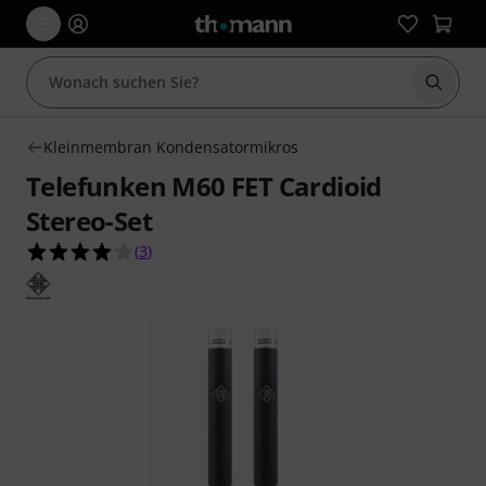
Suche 
Kleinmembran Kondensatormikros
Telefunken M60 FET Cardioid
Stereo-Set
4.0 von 5 Sternen aus 3 Kundenbewertungen
(
3
)