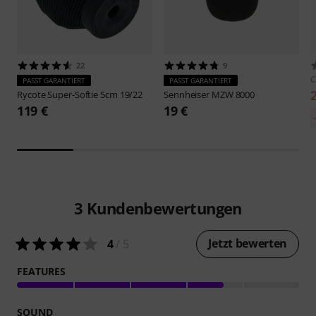
22
9
C
PASST GARANTIERT
PASST GARANTIERT
Rycote
Super-Softie 5cm 19/22
Sennheiser
MZW 8000
119 €
19 €
3
Kundenbewertungen
Jetzt bewerten
4
/ 5
FEATURES
SOUND