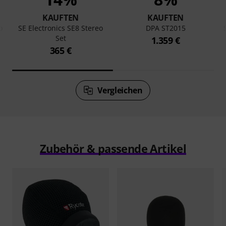
KAUFTEN
KAUFTEN
o
SE Electronics SE8 Stereo
DPA ST2015
Set
1.359 €
365 €
Vergleichen
Zubehör & passende Artikel