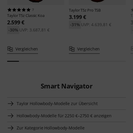
7
Taylor
T5z Pro TSB
Taylor
T5z Classic Koa
T
3.199 €
2.599 €
-31%
UVP: 4.639,81 €
-30%
UVP: 3.687,81 €
Vergleichen
Vergleichen
Smart Navigator
Taylor Hollowbody-Modelle zur Übersicht
Hollowbody-Modelle für 2250 €–2750 € anzeigen
Zur Kategorie Hollowbody-Modelle