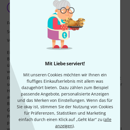
Das ultimative Instrument!!
A
AndUna 08.05.2017
Features
Sound
Verarbeitung
Eine unglaublich vielseitige Gitarre, die all meine
Bedürfnisse abdeckt. Ich spiele alles von Django Reinhardt
Mit Liebe serviert!
über Blues & Rock bis hin zu Jazz. Sie ist sehr gut
verarbeitet, ausbalanciert und unglaublich leicht. Das
Mit unseren Cookies möchten wir Ihnen ein
Finish ist wirklich erstklassig. Die Oberfläche des Korpus ist
fluffiges Einkaufserlebnis mit allem was
so glatt wie ein Pfirsich (ohne dessen klebriges Inneres), der
dazugehört bieten. Dazu zählen zum Beispiel
Hals ist geschmeidig und mit großen Jumbo-Bünden
passende Angebote, personalisierte Anzeigen
ausgestattet, die das Spielen sehr angenehm machen. Das
und das Merken von Einstellungen. Wenn das für
Beste daran ist meiner Meinung nach aber ihre kompakte
Sie okay ist, stimmen Sie der Nutzung von Cookies
Größe und ihr geringes Gewicht. Ich habe keinerlei
für Präferenzen, Statistiken und Marketing
Probleme mit dem Hals oder sonst etwas, sodass ich
einfach durch einen Klick auf „Geht klar“ zu (
alle
problemlos einen ganzen Abend mit dieser Gitarre
anzeigen
).
verbringen kann. Ich spiele seit über 45 Jahren Gitarre in all