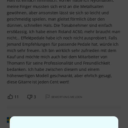
Hals ist einfach himmlisch. Vorher hatte ich Nylonsaiten,
meine Finger mussten sich erst an die Metallsaiten
gewöhnen, aber ansonsten lässt sie sich so leicht und
geschmeidig spielen, man gleitet förmlich über den
dünnen, schnellen Hals. Die Tonabnehmer sind einfach
erstklassig. Ich habe einen Roland AC60, mehr braucht man
nicht... Effektpedale habe ich noch nicht ausprobiert. Falls
jemand Empfehlungen für passende Pedale hat, würde ich
mich sehr freuen. Ich bin wirklich sehr zufrieden mit dem
Kauf und möchte mich auch bei dem Mitarbeiter von
Thomann für seine Professionalität und Freundlichkeit
bedanken. Ich habe zwischen diesem und einem
höherwertigen Modell geschwankt, aber ehrlich gesagt,
diese Gitarre ist jeden Cent wert!
11
3
BEWERTUNG MELDEN
Original zeigen