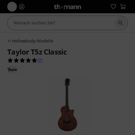
Suche 
Hollowbody-Modelle
Taylor T5z Classic
4.9 von 5 Sternen aus 7 Kundenbewertungen
(
7
)