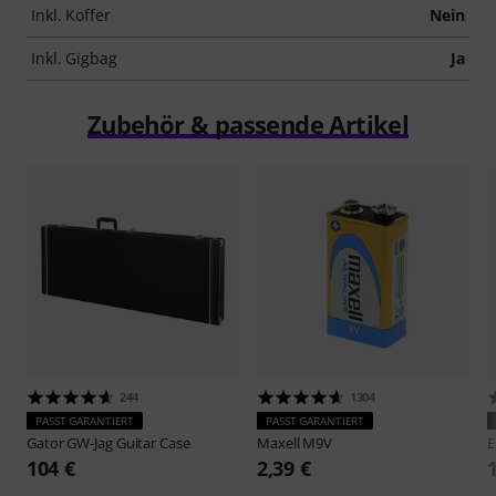
Inkl. Koffer
Nein
Inkl. Gigbag
Ja
Zubehör & passende Artikel
244
1304
PASST GARANTIERT
PASST GARANTIERT
Gator
GW-Jag Guitar Case
Maxell
M9V
E
104 €
2,39 €