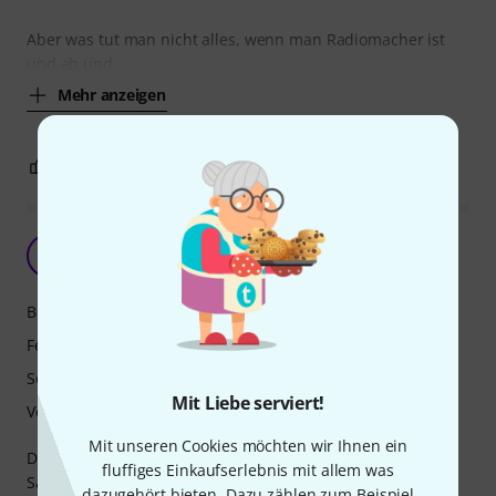
Aber was tut man nicht alles, wenn man Radiomacher ist
und ab und
Mehr anzeigen
8
10
BEWERTUNG MELDEN
AR
Aivars Ruskuls 15.11.2024
Bedienung
Features
Sound
Mit Liebe serviert!
Verarbeitung
Mit unseren Cookies möchten wir Ihnen ein
Die Ware kam innerhalb von 6 Tagen, einschließlich
fluffiges Einkaufserlebnis mit allem was
Samstag und Sonntag, in Lettland an. Funktioniert
dazugehört bieten. Dazu zählen zum Beispiel