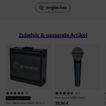
Vergleichen
Zubehör & passende Artikel
16
2672
the t.bone
MB85 Beta
C
PASST GARANTIERT
39,90 €
Fun Generation
Rack 3U Eco