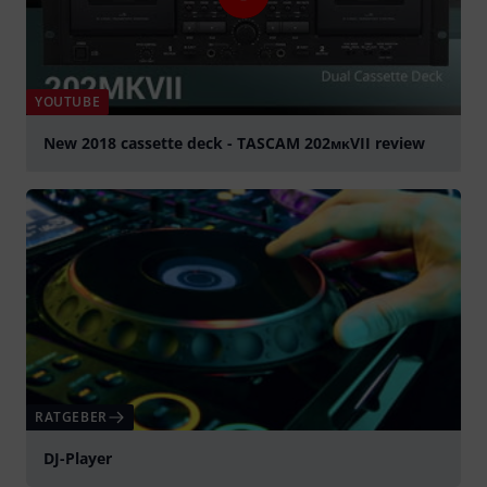
YOUTUBE
New 2018 cassette deck - TASCAM 202ᴍᴋVII review
abspielen
RATGEBER
DJ-Player