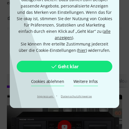
einwandfrei. Danke schön.
passende Angebote, personalisierte Anzeigen
und das Merken von Einstellungen. Wenn das für
4
0
BEWERTUNG MELDEN
Sie okay ist, stimmen Sie der Nutzung von Cookies
für Präferenzen, Statistiken und Marketing
einfach durch einen Klick auf „Geht klar“ zu (
alle
anzeigen
).
Alle Bewertungen lesen
Sie können Ihre erteilte Zustimmung jederzeit
über die Cookie-Einstellungen (
hier
) widerrufen.
Schon gewusst?
Geht klar
Alle
Videos
Ratgeber
Testberichte
Downloa
Cookies ablehnen
Weitere Infos
·
Impressum
Datenschutzhinweise