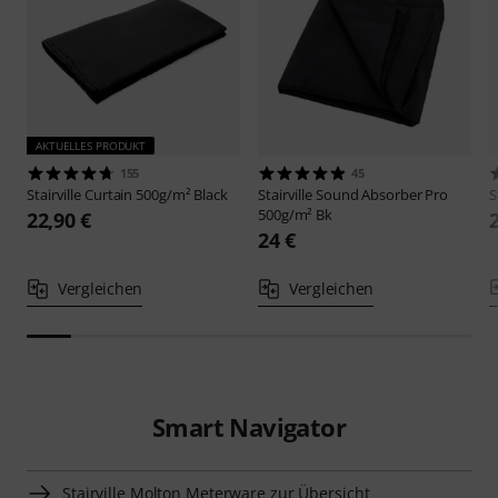
AKTUELLES PRODUKT
155
45
Stairville
Curtain 500g/m² Black
Stairville
Sound Absorber Pro
S
500g/m² Bk
22,90 €
24 €
Vergleichen
Vergleichen
Smart Navigator
Stairville Molton Meterware zur Übersicht