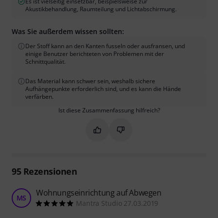
Es ist vielseitig einsetzbar, beispielsweise zur
Akustikbehandlung, Raumteilung und Lichtabschirmung.
Was Sie außerdem wissen sollten:
Der Stoff kann an den Kanten fusseln oder ausfransen, und
einige Benutzer berichteten von Problemen mit der
Schnittqualität.
Das Material kann schwer sein, weshalb sichere
Aufhängepunkte erforderlich sind, und es kann die Hände
verfärben.
Ist diese Zusammenfassung hilfreich?
Markieren Sie diese Zusammenfassung
Markieren Sie diese Zusammen
95
Rezensionen
Wohnungseinrichtung auf Abwegen
MS
Mantra Studio 27.03.2019