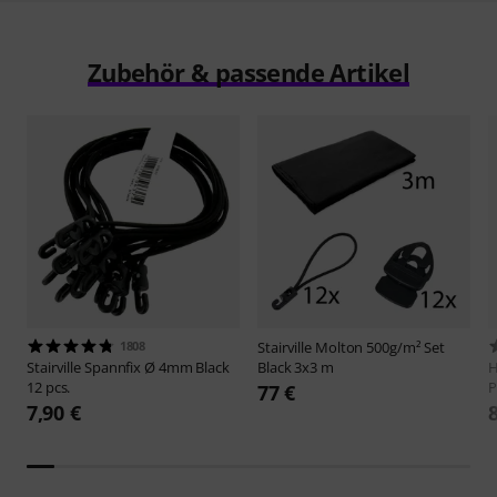
Zubehör & passende Artikel
1808
Stairville
Molton 500g/m² Set
Stairville
Spannfix Ø 4mm Black
Black 3x3 m
H
12 pcs.
P
77 €
7,90 €