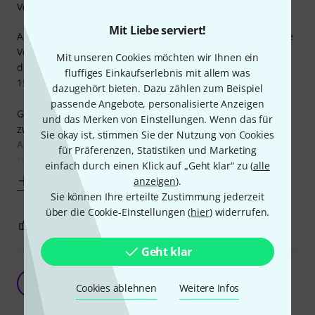
Verarbeitung
Mit Liebe serviert!
Als der Plan aufkam mir in meinem Homestudio eine kleine
Vocalbooth einzurichten, kam ich schnell zu dem Schluss,
Mit unseren Cookies möchten wir Ihnen ein
dass aufgrund meines begrenzten Budgets (am Ende ca.
fluffiges Einkaufserlebnis mit allem was
150€) eine DIY-Lösung her muss.
dazugehört bieten. Dazu zählen zum Beispiel
passende Angebote, personalisierte Anzeigen
Gesagt, Getan: Für die ca. 1m x 1,5m große Kabine wurden
und das Merken von Einstellungen. Wenn das für
zwei Raumwände benutzt und komplett mit
Sie okay ist, stimmen Sie der Nutzung von Cookies
Akustikschaumstoff verkleidet. Doch was ist mit dem Rest?
für Präferenzen, Statistiken und Marketing
Hiezu
einfach durch einen Klick auf „Geht klar“ zu (
alle
Mehr anzeigen
anzeigen
).
Sie können Ihre erteilte Zustimmung jederzeit
über die Cookie-Einstellungen (
hier
) widerrufen.
3
1
BEWERTUNG MELDEN
Geht klar
Solider Vorhang
L
Cookies ablehnen
Weitere Infos
leetsheep 11.10.2024