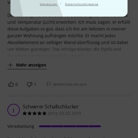
Verarbeitung
·
Impressum
Datenschutzhinweise
Der Vorhang wurde zwecks Verbesserung der Raumakustik
und -temperatur (Licht) erworben. Ich muss sagen, er erfüllt
diese Aufgaben so gut, dass ich ihn am liebsten in meiner
ganzen Wohnung aufhängen möchte. Er macht jedes
Akustikelement an selbiger Wand überflüssig und ist dabei
um Welten günstiger. Das einzige Manko: die Optik und
Verarbeitung. In meinem Fall scheint
Mehr anzeigen
0
1
BEWERTUNG MELDEN
Schwerer Schallschlucker
J
jbtrp 03.02.2019
Verarbeitung