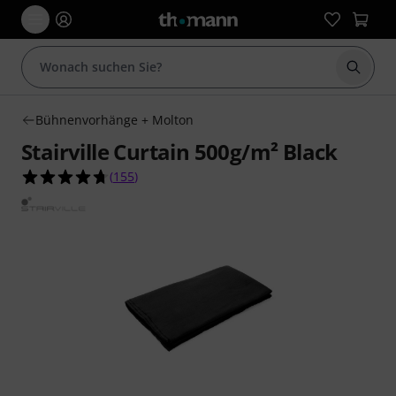
Suche 
Bühnenvorhänge + Molton
Stairville Curtain 500g/m² Black
4.7 von 5 Sternen aus 155 Kundenbewertungen
(
155
)