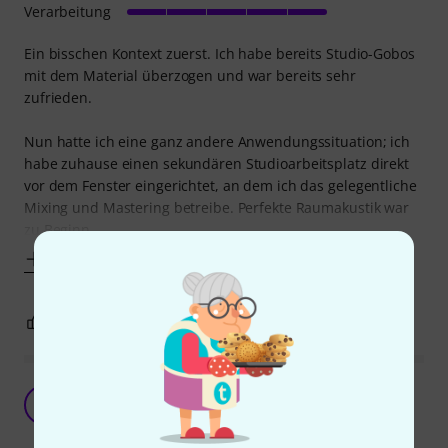
Verarbeitung
Ein bisschen Kontext zuerst. Ich habe bereits Studio-Gobos
mit dem Material überzogen und war bereits sehr
zufrieden.
Nun hatte ich eine ganz andere Anwendungssituation; ich
habe zuhause einen sekundären Studioarbeitsplatz direkt
vor dem Fenster eingerichtet, an dem ich das gelegentliche
Mixing und Mastering betreibe. Perfekte Raumakustik war
zu Beginn
Mehr anzeigen
5
0
BEWERTUNG MELDEN
DIY-Vocalbooth
D
DanielReichkids 09.03.2020