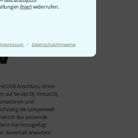
ofi-
ellungen (
hier
) widerrufen.
w
·
Impressum
Datenschutzhinweise
it USB-Anschluss, hinter
 auf Serato DJ, Virtual DJ,
utomationen und
eichzeitig die Lampenwelt
omatisch das passende
ann live hinzugefügt
er dauerhaft erworben