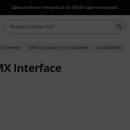
kostenfreier Versand ab 29 €
30 Tage Moneyback
Such
und Dimmer
DMX Computer Hard-/Software
SoundSwitch
X Interface
ewertungen