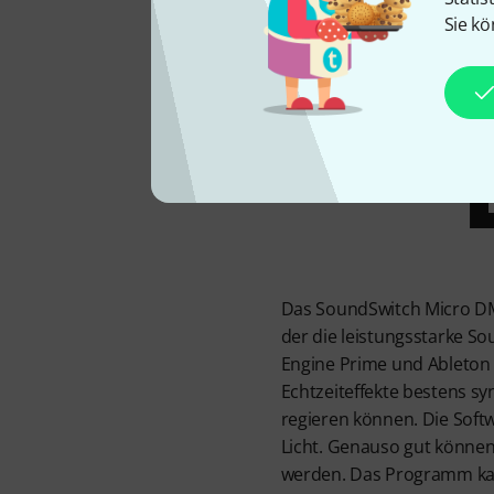
DJi
Sie kö
Das SoundSwitch Micro DMX
der die leistungsstarke So
Engine Prime und Ableton 
Echtzeiteffekte bestens sy
regieren können. Die Soft
Licht. Genauso gut können
werden. Das Programm kan