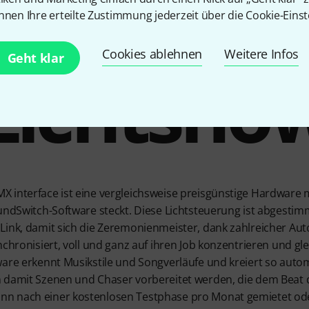
ng mit Pr
nnen Ihre erteilte Zustimmung jederzeit über die Cookie-Einst
Cookies ablehnen
Weitere Infos
Geht klar
Lichtsho
 interface ist eine vergleichsweise preisgünstige Hardware m
undSwitch-Software steckt. Diese Lichtsteuerung ist abgestimmt
Link, damit sich die Zeremonienmeister, dank zahlreicher A
nchronisiert, voll und ganz auf ihren Job konzentrieren und gl
ware erkennt Musikstile und Songverläufe und kreiert so aut
 damit Szenen und Chaser vorbereitet werden, die dem Beat d
n nach einer kostenlosen Testphase pro Monat gemietet od