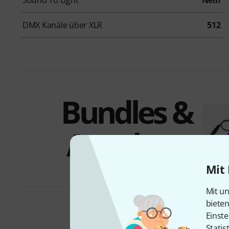
Sound To Light
Nein
DMX Kanäle über XLR
512
Bundles &
Angebote
Mit 
Mit un
biete
Einste
Statis