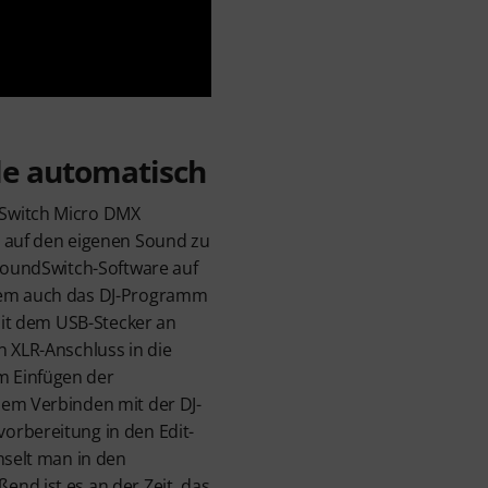
le automatisch
Switch Micro DMX
t auf den eigenen Sound zu
 SoundSwitch-Software auf
dem auch das DJ-Programm
 mit dem USB-Stecker an
n XLR-Anschluss in die
 Einfügen der
dem Verbinden mit der DJ-
orbereitung in den Edit-
hselt man in den
nd ist es an der Zeit, das