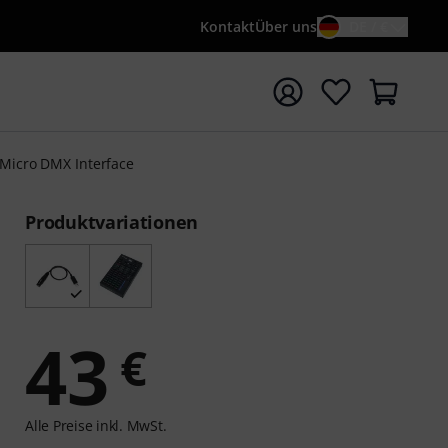
Kontakt
Über uns
DE / €
e mit Suchwort {searchTerm} starten
Micro DMX Interface
Produktvariationen
43
€
Alle Preise inkl. MwSt.