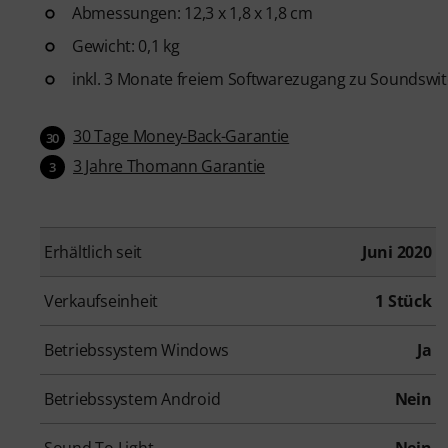
Abmessungen: 12,3 x 1,8 x 1,8 cm
Gewicht: 0,1 kg
inkl. 3 Monate freiem Softwarezugang zu Soundswi
30 Tage Money-Back-Garantie
30
3 Jahre Thomann Garantie
3
Erhältlich seit
Juni 2020
Verkaufseinheit
1 Stück
Betriebssystem Windows
Ja
Betriebssystem Android
Nein