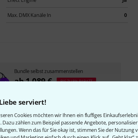
Effect Engine
Ja
Max. DMX Kanäle In
0
Bundle selbst zusammenstellen
ab 1.089 €
BIS ZU 8% RABATT
+1
Liebe serviert!
seren Cookies möchten wir Ihnen ein fluffiges Einkaufserlebn
n. Dazu zählen zum Beispiel passende Angebote, personalisie
llungen. Wenn das für Sie okay ist, stimmen Sie der Nutzung 
tiken und Marketing einfach durch einen Klick auf „Geht klar“ z