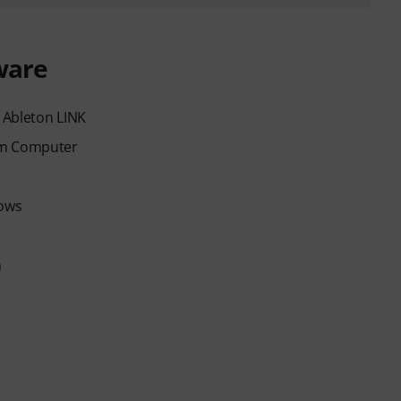
ware
& Ableton LINK
dem Computer
hows
n