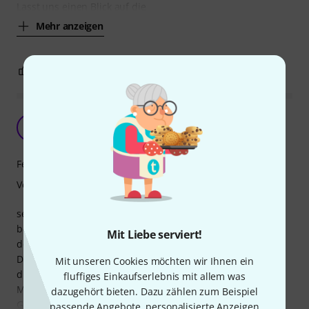
Lasst uns einen Blick auf die
Mehr anzeigen
2
1
BEWERTUNG MELDEN
erfüllte nicht meine Erwartungen
C
ClemensMB 27.02.2018
Features
Verarbeitung
seit langem bin ich auf der Suche nach einem intuitiv
bedienbaren Lichtmischpult und habe z.B. auch schon mit
Mit Liebe serviert!
den diversen Softwarelösungen gearbeitet.
Das Ganze für's iPad war erst mal verlockend, aber gerade
Mit unseren Cookies möchten wir Ihnen ein
die Software ist hier wieder das Problem.
fluffiges Einkaufserlebnis mit allem was
Man kann sich zwar mit einem Builder verschiedene neue
dazugehört bieten. Dazu zählen zum Beispiel
Geräte zusammenbasteln, aber nicht immer kapiert das
passende Angebote, personalisierte Anzeigen