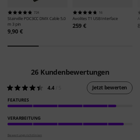
724
16
Stairville
PDC3CC DMX Cable 5,0
Avolites
T1 USB Interface
A
m 3 pin
259 €
9,90 €
26
Kundenbewertungen
Jetzt bewerten
4.4
/ 5
FEATURES
VERARBEITUNG
Bewertungsrichtlinien