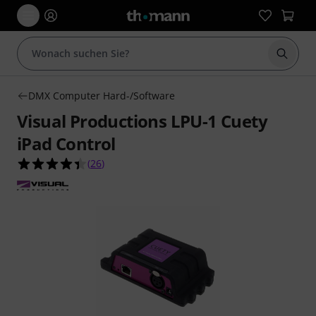
Suche 
DMX Computer Hard-/Software
Visual Productions LPU-1 Cuety
iPad Control
4.4 von 5 Sternen aus 26 Kundenbewertungen
(
26
)