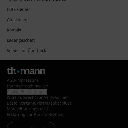
Hilfe-Center
Gutscheine
Kontakt
Ladengeschäft
Service im Überblick
AGB
/
Impressum
Datenschutzhinweise
Cookie-Einstellungen
Widerrufsrecht für Verbraucher
Bestellvorgang/Vertragsabschluss
Mängelhaftungsrecht
Erklärung zur Barrierefreiheit