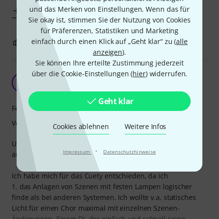
und das Merken von Einstellungen. Wenn das für
Mehr anzeigen
Sie okay ist, stimmen Sie der Nutzung von Cookies
für Präferenzen, Statistiken und Marketing
einfach durch einen Klick auf „Geht klar“ zu (
alle
1
1
BEWERTUNG MELDEN
anzeigen
).
Sie können Ihre erteilte Zustimmung jederzeit
über die Cookie-Einstellungen (
hier
) widerrufen.
Solide - individuelle Fixtures erst ab LPU-2
W
Wurscht 18.03.2026
Geht klar
Features
Verarbeitung
Cookies ablehnen
Weitere Infos
Umfang und Aufbau der App kann man sich im Netz
·
Impressum
Datenschutzhinweise
anschauen.
Ich habe mich für das Cuety entschieden, da ich
1. das Anlagen von Szenen mit festen Lampen logischer
finde als bei anderen Systemen. Ich wollte v.a. statisches
Licht für einen Chor maximal mit einzelnen Szenen-
Änderungen. Einem DJ, der einfach und schnell seine