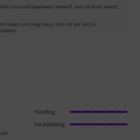
zeln und nicht paarweise verkauft, was sie teuer macht.
icht robust und neigt dazu, sich mit der Zeit zu
lättern.
sung als hilfreich
menfassung als nicht hilfreich
Handling
Verarbeitung
 ein