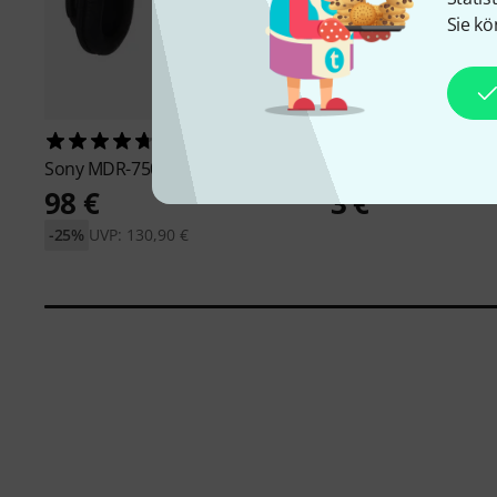
Sie kö
1276
5658
Sony
MDR-7506
the t.bone
Headphon
98 €
3 €
-25%
UVP: 130,90 €