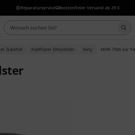
Reparaturservice
kostenfreier Versand ab 29 €
Such
rer Zubehör
Kopfhörer Ohrpolster
Sony
MDR-7506 Ear P
ster
bewertungen