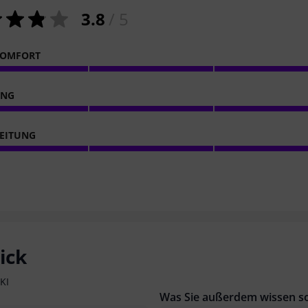
3.8
/ 5
KOMFORT
ING
EITUNG
ick
KI
Was Sie außerdem wissen so