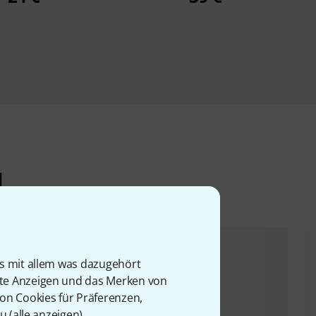
l
is mit allem was dazugehört
rte Anzeigen und das Merken von
von Cookies für Präferenzen,
u (
alle anzeigen
).