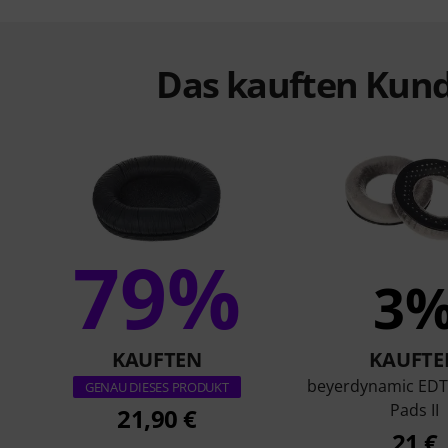
Das kauften Kund
79%
3
KAUFTEN
KAUFTE
beyerdynamic EDT 
GENAU DIESES PRODUKT
Pads II
21,90 €
21 €