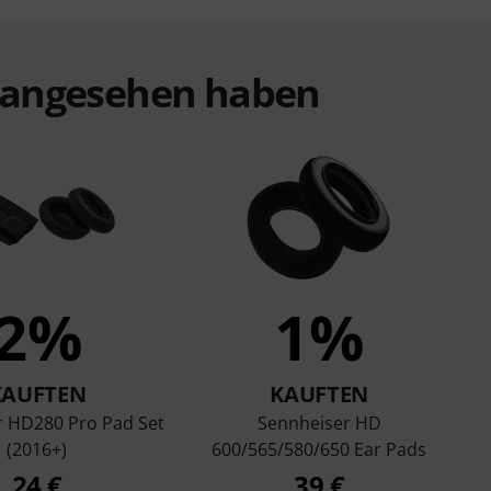
t angesehen haben
2%
1%
KAUFTEN
KAUFTEN
r HD280 Pro Pad Set
Sennheiser HD
(2016+)
600/565/580/650 Ear Pads
24 €
39 €