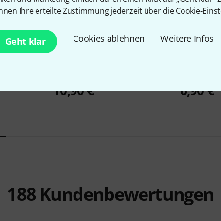
nnen Ihre erteilte Zustimmung jederzeit über die Cookie-Einst
Cookies ablehnen
Weitere Infos
Geht klar
5291
e Adapter
Thomann
NT 0910 AC/PSA
Thomann
V
10,90 €
6,90 €
188
Kundenbewertungen