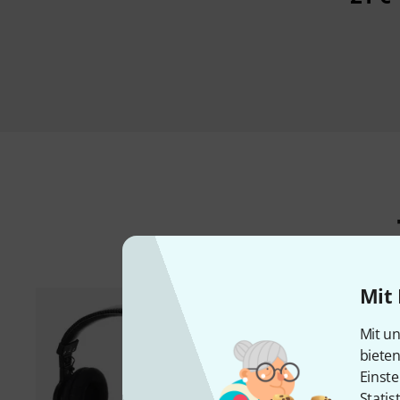
Mit 
Mit un
biete
Einste
Statis