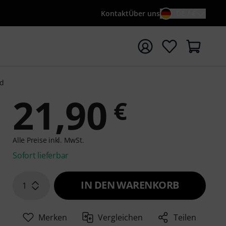
Kontakt
Über uns
DE / €
e mit Suchwort {searchTerm} starten
ad
21,90
€
Alle Preise inkl. MwSt.
Sofort lieferbar
IN DEN WARENKORB
1
Merken
Vergleichen
Teilen