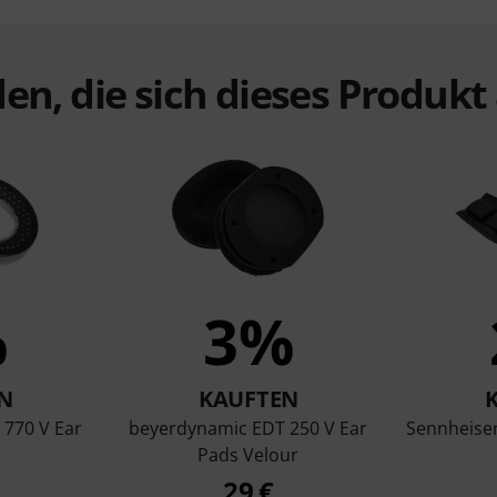
en, die sich dieses Produk
%
3%
N
KAUFTEN
770 V Ear
beyerdynamic EDT 250 V Ear
Sennheise
Pads Velour
29 €