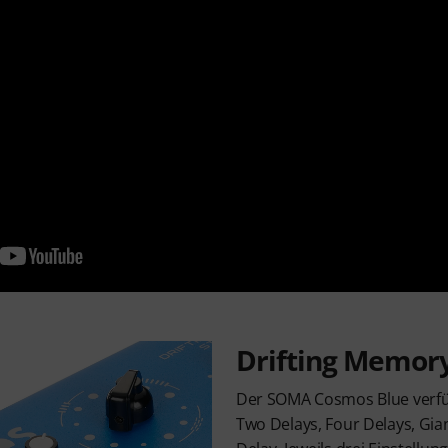
Drifting Memory
Der SOMA Cosmos Blue verfüg
Two Delays, Four Delays, Gi