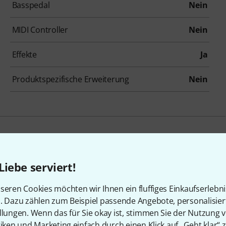
Basspedal
Nein
MIDI Controller
Nein
Effekte
Ja
Produktspezifische Erweiterung
Nein
eativ-Loo
Liebe serviert!
seren Cookies möchten wir Ihnen ein fluffiges Einkaufserlebn
n. Dazu zählen zum Beispiel passende Angebote, personalisie
llungen. Wenn das für Sie okay ist, stimmen Sie der Nutzung 
tiken und Marketing einfach durch einen Klick auf „Geht klar“ z