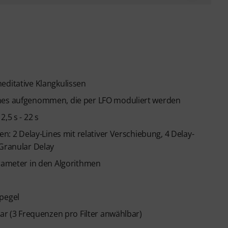
editative Klangkulissen
ines aufgenommen, die per LFO moduliert werden
,5 s - 22 s
en: 2 Delay-Lines mit relativer Verschiebung, 4 Delay-
 Granular Delay
arameter in den Algorithmen
spegel
bar (3 Frequenzen pro Filter anwählbar)