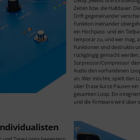
Delay. Jeweils drei Einstell
Zeiten bzw. die Halldauer. Di
Drift gegeneinander verschie
Funktion ineinander übergehe
ein Hochpass- und ein Tiefpass
temporär zu, und wer mag, akt
Funktionen sind destruktiv u
rückgängig gemacht werden.
Surpressor/Compressor dämp
Audio den vorhandenen Loop
an. Wer möchte, spielt den L
über Erase kurze Pausen ein 
gesamten Loop. Ein integrier
und die Firmware wird über e
Individualisten
ic und Tape-Loops begeistern