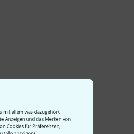
per
is mit allem was dazugehört
rte Anzeigen und das Merken von
von Cookies für Präferenzen,
u (
alle anzeigen
).