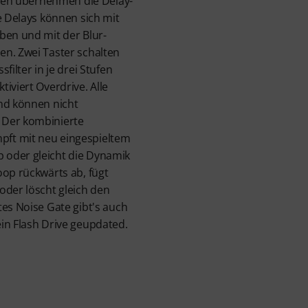
ungen übernehmen die Delay-
e Delays können sich mit
ben und mit der Blur-
n. Zwei Taster schalten
filter in je drei Stufen
iviert Overdrive. Alle
nd können nicht
 Der kombinierte
ft mit neu eingespieltem
 oder gleicht die Dynamik
oop rückwärts ab, fügt
oder löscht gleich den
tes Noise Gate gibt's auch
in Flash Drive geupdated.