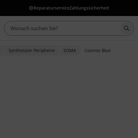
Reparaturservice
Zahlungssicherheit
Such
r
Synthesizer Peripherie
SOMA
Cosmos Blue
wertungen