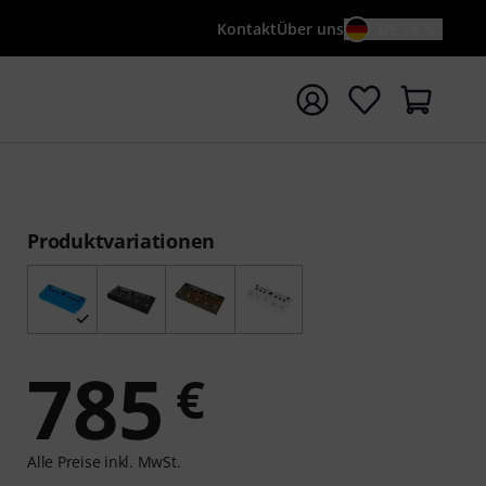
Kontakt
Über uns
DE / €
e mit Suchwort {searchTerm} starten
Produktvariationen
785
€
Alle Preise inkl. MwSt.