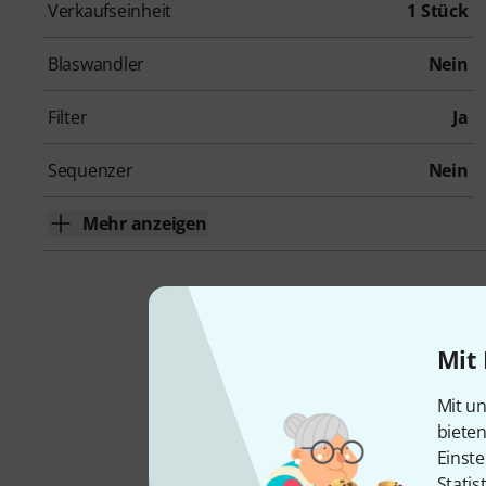
Verkaufseinheit
1 Stück
Blaswandler
Nein
Filter
Ja
Sequenzer
Nein
Mehr anzeigen
Kr
Mit 
Mit un
biete
Einste
Statis