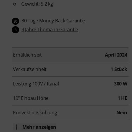
Gewicht: 5,2 kg
30 Tage Money-Back-Garantie
30
3 Jahre Thomann Garantie
3
Erhältlich seit
April 2024
Verkaufseinheit
1 Stück
Leistung 100V / Kanal
300 W
19" Einbau Höhe
1 HE
Konvektionskühlung
Nein
Mehr anzeigen