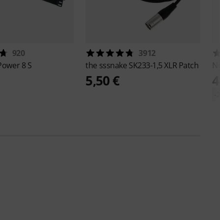
920
3912
Power 8 S
the sssnake
SK233-1,5 XLR Patch
N
5,50 €
4
-