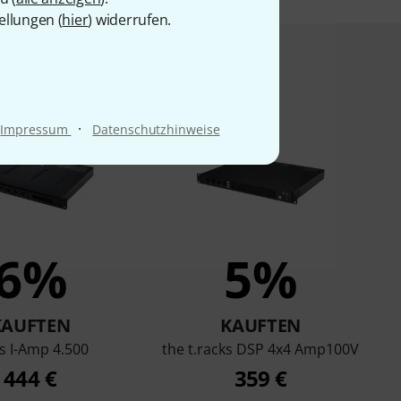
ellungen (
hier
) widerrufen.
t angesehen haben
·
Impressum
Datenschutzhinweise
6%
5%
KAUFTEN
KAUFTEN
s I-Amp 4.500
the t.racks DSP 4x4 Amp100V
444 €
359 €