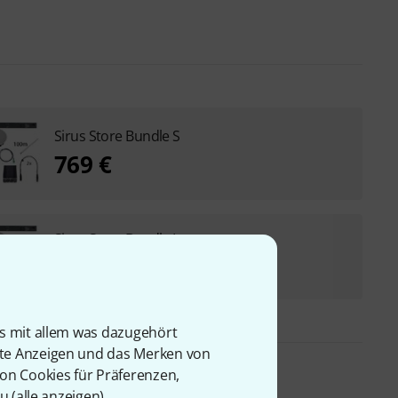
Sirus Store Bundle S
769 €
Sirus Store Bundle L
999 €
is mit allem was dazugehört
rte Anzeigen und das Merken von
von Cookies für Präferenzen,
u (
alle anzeigen
).