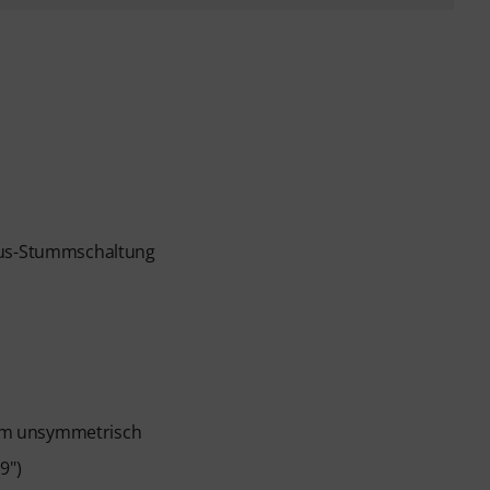
/Aus-Stummschaltung
hm unsymmetrisch
9")