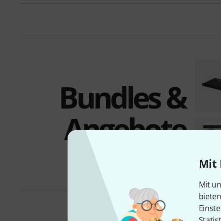
Bundles &
Angebote
Mit 
Mit un
biete
Einste
Statis