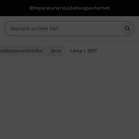
Reparaturservice
Zahlungssicherheit
Such
nstallationsendstufen
Sirus
I-Amp 1.300T
wertungen