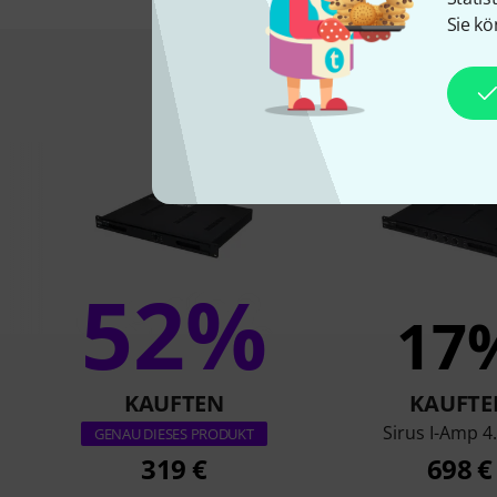
Sie kö
Das kauften Kund
52%
17
KAUFTEN
KAUFTE
Sirus I-Amp 4
GENAU DIESES PRODUKT
319 €
698 €