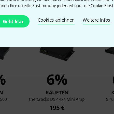
nnen Ihre erteilte Zustimmung jederzeit über die Cookie-Einst
en, die sich dieses Produk
Cookies ablehnen
Weitere Infos
Geht klar
%
6%
N
KAUFTEN
.500T
the t.racks DSP 4x4 Mini Amp
Siru
195 €