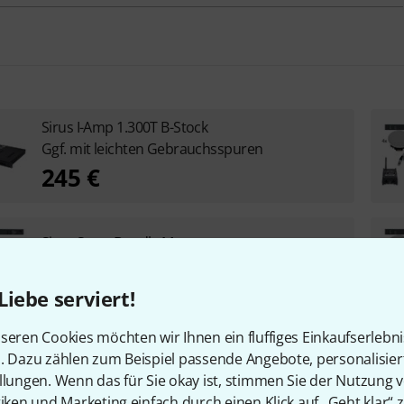
Sirus I-Amp 1.300T B-Stock
Ggf. mit leichten Gebrauchsspuren
245 €
Sirus Store Bundle M
888 €
Liebe serviert!
seren Cookies möchten wir Ihnen ein fluffiges Einkaufserlebn
n. Dazu zählen zum Beispiel passende Angebote, personalisie
llungen. Wenn das für Sie okay ist, stimmen Sie der Nutzung 
tiken und Marketing einfach durch einen Klick auf „Geht klar“ z