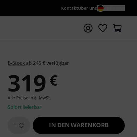
Kontakt
Über uns
DE / €
e mit Suchwort {searchTerm} starten
B-Stock
ab 245 € verfügbar
319
€
Alle Preise inkl. MwSt.
Sofort lieferbar
IN DEN WARENKORB
1