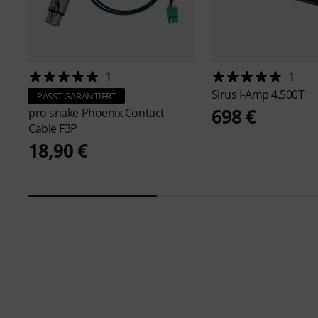
1
1
Sirus
I-Amp 4.500T
PASST GARANTIERT
698 €
pro snake
Phoenix Contact
Cable F3P
18,90 €