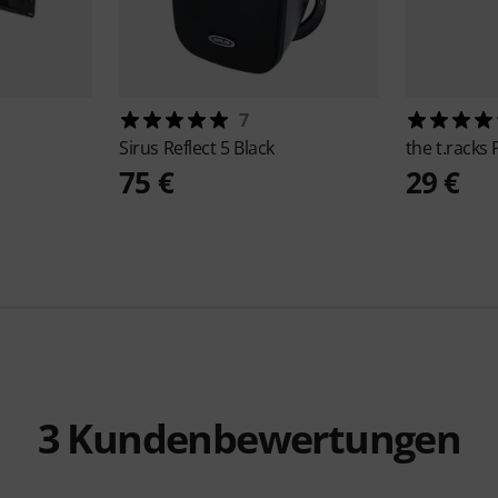
7
Sirus
Reflect 5 Black
the t.racks
75 €
29 €
3
Kundenbewertungen