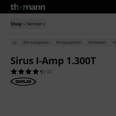
Shop
Service
Alle Kategorien
PA-Equipment
Verstärker
I
Sirus I-Amp 1.300T
4.3 von 5 Sternen aus 3 Kundenbe
(
3
)