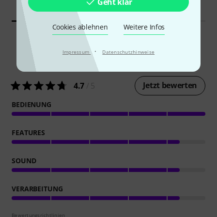
Geht klar
8,99 €
Cookies ablehnen
Weitere Infos
·
Impressum
Datenschutzhinweise
3
Kundenbewertungen
Jetzt bewerten
4.7
/ 5
BEDIENUNG
FEATURES
SOUND
VERARBEITUNG
Bewertungsrichtlinien