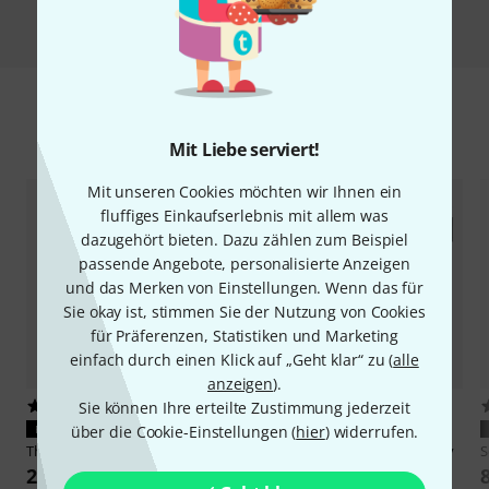
Vergleichen
Zubehör & passende Artikel
Mit Liebe serviert!
Mit unseren Cookies möchten wir Ihnen ein
fluffiges Einkaufserlebnis mit allem was
dazugehört bieten. Dazu zählen zum Beispiel
passende Angebote, personalisierte Anzeigen
und das Merken von Einstellungen. Wenn das für
Sie okay ist, stimmen Sie der Nutzung von Cookies
für Präferenzen, Statistiken und Marketing
einfach durch einen Klick auf „Geht klar“ zu (
alle
anzeigen
).
317
1
Sie können Ihre erteilte Zustimmung jederzeit
PASST GARANTIERT
PASST GARANTIERT
über die Cookie-Einstellungen (
hier
) widerrufen.
Thomann
LR6 AA 4pc
Sennheiser
XSW IEM EK Battery
S
Cover
2,30 €