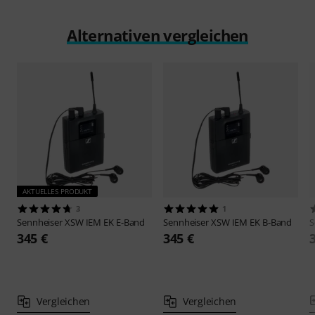
Alternativen vergleichen
AKTUELLES PRODUKT
3
1
Sennheiser
XSW IEM EK E-Band
Sennheiser
XSW IEM EK B-Band
S
345 €
345 €
Vergleichen
Vergleichen