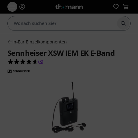
Suche 
In-Ear Einzelkomponenten
Sennheiser XSW IEM EK E-Band
4.7 von 5 Sternen aus 3 Kundenbewertungen
(
3
)