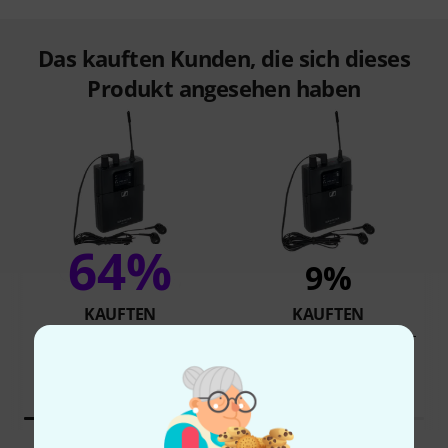
Das kauften Kunden, die sich dieses
Produkt angesehen haben
64%
9%
KAUFTEN
KAUFTEN
Sennheiser XSW IEM EK B-
GENAU DIESES PRODUKT
Band
345 €
345 €