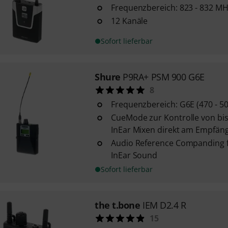
Frequenzbereich: 823 - 832 MH
12 Kanäle
Sofort lieferbar
Shure
P9RA+ PSM 900 G6E
8
Frequenzbereich: G6E (470 - 5
CueMode zur Kontrolle von bis
InEar Mixen direkt am Empfän
Audio Reference Companding fü
InEar Sound
Sofort lieferbar
the t.bone
IEM D2.4 R
15