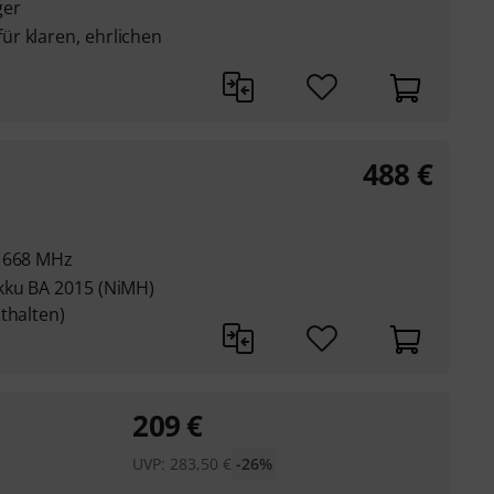
ger
r klaren, ehrlichen
488
€
- 668 MHz
kku BA 2015 (NiMH)
thalten)
209
€
UVP:
283,50
€
-26%