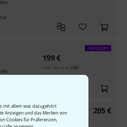
 MHz
rbar
TOP-SELLER
199
€
UVP:
246,50
€
-19%
äle)
z und 863 - 865 MHz
is mit allem was dazugehört
205
€
rte Anzeigen und das Merken von
von Cookies für Präferenzen,
0 GHz
u (
alle anzeigen
).