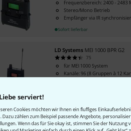
Frequenzbereich: 2400 - 2483
Stereo/Mono Betrieb
Empfänger via IR synchronisie
Sofort lieferbar
LD Systems
MEI 1000 BPR G2
75
für MEI 1000 System
Kanäle: 96 (8 Gruppen à 12 Kan
Frequenzbereich: 823 - 832 MH
Sofort lieferbar
Liebe serviert!
seren Cookies möchten wir Ihnen ein fluffiges Einkaufserlebn
Mipro
MI-58R
n. Dazu zählen zum Beispiel passende Angebote, personalisie
10
llungen. Wenn das für Sie okay ist, stimmen Sie der Nutzung 
Frequenzbereich: 5,725 - 5,85
tiken und Marketing einfach durch einen Klick auf „Geht klar“ z