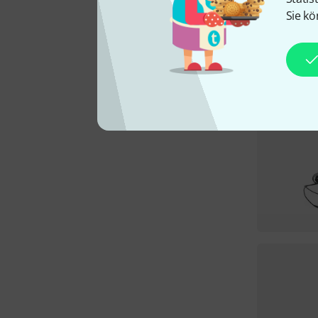
Sie kö