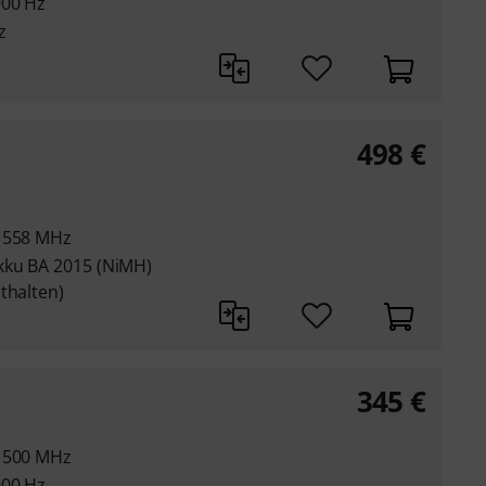
000 Hz
z
498
€
- 558 MHz
kku BA 2015 (NiMH)
thalten)
345
€
- 500 MHz
000 Hz