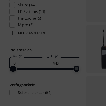
Shure
(14)
LD Systems
(11)
the t.bone
(5)
Mipro
(3)
MEHR ANZEIGEN
Preisbereich
Von (€)
Bis (€)
Verfügbarkeit
Sofort lieferbar
(54)