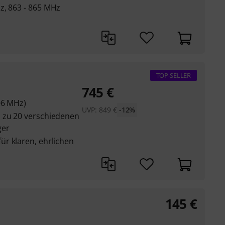
z, 863 - 865 MHz
TOP-SELLER
745
€
06 MHz)
UVP:
849
€
-12%
 zu 20 verschiedenen
ger
r klaren, ehrlichen
145
€