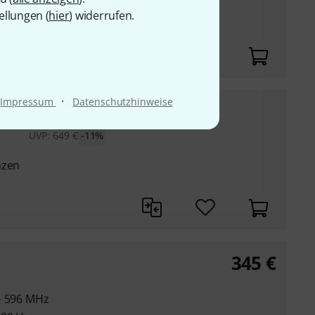
ellungen (
hier
) widerrufen.
tstoffgehäuse
·
Impressum
Datenschutzhinweise
579
€
-Band
UVP:
649
€
-11%
nzen
345
€
- 596 MHz