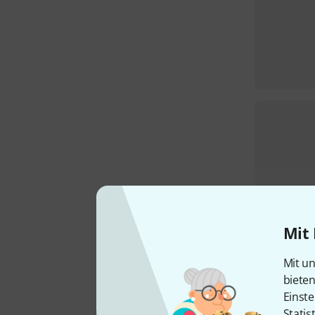
Mit 
Mit un
biete
Einste
Statis