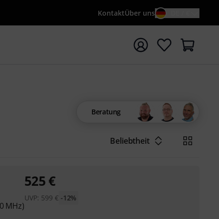
Kontakt
Über uns
DE / €
e mit Suchwort {searchTerm} starten
Beratung
Beliebtheit
525
€
UVP:
599
€
-12%
30 MHz)