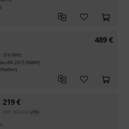
z
489
€
 - 516 MHz
kku BA 2015 (NiMH)
thalten)
219
€
UVP:
283,50
€
-23%
Hz