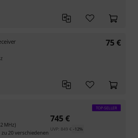
75
€
ceiver
Hz
TOP-SELLER
745
€
42 MHz)
UVP:
849
€
-12%
 zu 20 verschiedenen