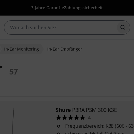
3 Jahre Garantie
Zahlungssicherheit
Such
In-Ear Monitoring
In-Ear Empfänger
r
57
Shure
P3RA PSM 300 K3E
4
Frequenzbereich: K3E (606 - 6
schwarzes Metall Gehäuse