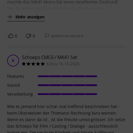
machte das MK41-Mono-Set einen exzellenten Eindruck!
Der Ausgangspegel ist relativ hoch, die Nuancen
Mehr anzeigen
6
0
BEWERTUNG MELDEN
Schoeps CMC6 / MK41 Set
K
Katsu 16.10.2025
Features
Sound
Verarbeitung
Wie es jemand hier schon mal treffend beschrieben hat -
beim Überweisen der Thomann Rechnung kurz weinen.
Wenn es dann da ist , ist die Freude umso grösser. Ich setze
das Schoeps für Film / Casting / Dialoge - ausschliesslich
Indoor ein. Die neutrale Klarheit und tonale Auflösung