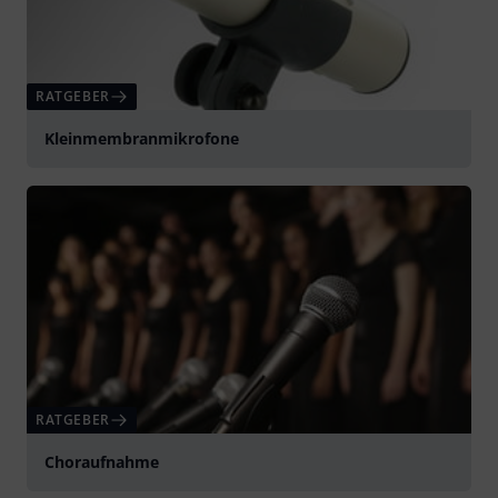
RATGEBER
Kleinmembranmikrofone
RATGEBER
Choraufnahme