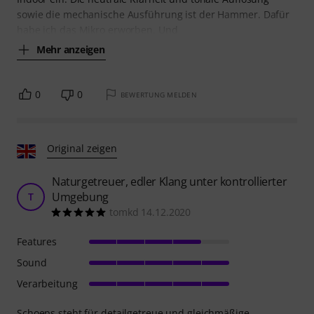
sowie die mechanische Ausführung ist der Hammer. Dafür
habe ich das Mikro erworben. Und
Mehr anzeigen
0
0
BEWERTUNG MELDEN
Original zeigen
Naturgetreuer, edler Klang unter kontrollierter
Umgebung
T
tomkd 14.12.2020
Features
Sound
Verarbeitung
Schoeps steht für detailgetreue und gleichmäßige