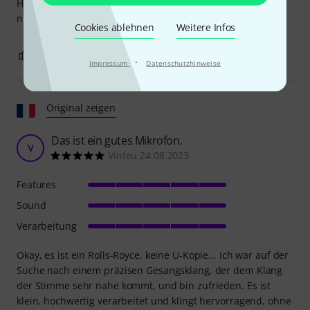
Hauptmikrofonierung von Darbietungen im Stereobetrieb
nutzen könnte.
Cookies ablehnen
Weitere Infos
3
0
BEWERTUNG MELDEN
·
Impressum
Datenschutzhinweise
Original zeigen
Das ist ein gutes Mikrofon.
V
Vinfeu 24.08.2023
Features
Sound
Verarbeitung
Okay, es ist ein Rolls-Royce, keine U-Kopie... Ich war auf der
Suche nach einem präzisen Gesangsklang, der dem Klang
der Stimme sehr nahe kommt, und bin zufrieden. Es ist
klein, hochwertig verarbeitet und klingt hervorragend, ohne