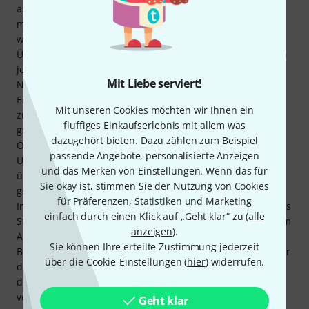
auszunutzen, um Sekundärschall stark zu minimieren: Es
müssen größere Abstände als bei einer Niere gewahrt
werden (> 40 cm) damit der Nahbesprechungseffekt nicht
Überhand nimmt (Für diesen Zweck bietet Schoeps, wie ich
jetzt erst entdeckt habe, aber Proximity-kompensierte
Mit Liebe serviert!
Nierenkapseln an). Diese drei Aspekte erschweren den
Einsatz der Mk41 Kapsel in meinem Anwendungsfall, mein
Mit unseren Cookies möchten wir Ihnen ein
zum Vergleich herangezogenes U87ai war da etwas
fluffiges Einkaufserlebnis mit allem was
gutmütiger. Klanglich präsentiert sich das MK41 für meine
dazugehört bieten. Dazu zählen zum Beispiel
Ohren sehr natürlich und detailliert, im Vergleich mit dem
passende Angebote, personalisierte Anzeigen
U87ai (das zugegebenermassen ja nicht ganz linear
und das Merken von Einstellungen. Wenn das für
überträgt) aber etwas weniger präsent, etwas weicher
Sie okay ist, stimmen Sie der Nutzung von Cookies
gezeichnet, trotz sehr weit reichender Höhenwiedergabe.
für Präferenzen, Statistiken und Marketing
Insgesamt ist die Schoeps MK41 Kapsel vermutlich mehr als
einfach durch einen Klick auf „Geht klar“ zu (
alle
Stützmikrofon auf der großen Klassik-Bühne mit deutlichem
anzeigen
).
Abstand, und mit entsprechender Zusatzausstattung als
Sie können Ihre erteilte Zustimmung jederzeit
Boom-Mic im Filmton, zu Hause. Da mir der Grundcharakter
über die Cookie-Einstellungen (
hier
) widerrufen.
der Colette Serie für Musik aber gefallen ist, habe ich es
demnächst noch einmal mit der Mk4 oder MK21 Kapsel
versucht, die man auch gleichzeitig für die
Geht klar