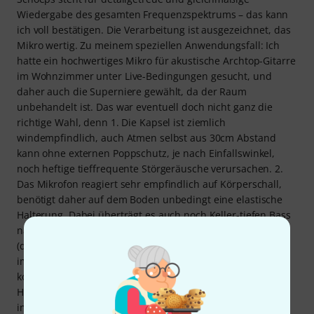
Wiedergabe des gesamten Frequenzspektrums – das kann
ich voll bestätigen. Die Verarbeitung ist ausgezeichnet, das
Mikro wertig. Zu meinem speziellen Anwendungsfall: Ich
hatte ein hochwertiges Mikro für akustische Archtop-Gitarre
im Wohnzimmer unter Live-Bedingungen gesucht, und
daher auch die Superniere gewählt, da der Raum
unbehandelt ist. Das war eventuell doch nicht ganz die
richtige Wahl, denn 1. Die Kapsel ist ziemlich
windempfindlich, auch Atmen selbst aus 30cm Abstand
kann ohne externen Poppschutz, je nach Einfallswinkel,
noch heftige tieffrequente Störgeräusche verursachen. 2.
Das Mikrofon reagiert sehr empfindlich auf Körperschall,
benötigt daher auf dem Boden unbedingt eine elastische
Halterung. Dabei überträgt es auch noch Keller-tiefen Bass
naturgetreu, und hat leider keinen internen Low-Cut-Filter
(daher ein Punkt weniger bei 'features') - aber den gibt es
immerhin in Form eines Zwischenringes als
kostenpflichtiges Zubehör... 3. Da kein schaltbarer
Hochpass für Proximity Compensation vorhanden ist, ist es
in heimischer Umgebung schwierig die Superniere