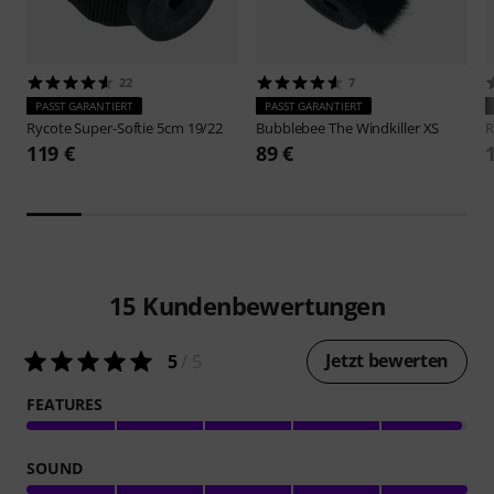
22
7
PASST GARANTIERT
PASST GARANTIERT
Rycote
Super-Softie 5cm 19/22
Bubblebee
The Windkiller XS
119 €
89 €
15
Kundenbewertungen
Jetzt bewerten
5
/ 5
FEATURES
SOUND