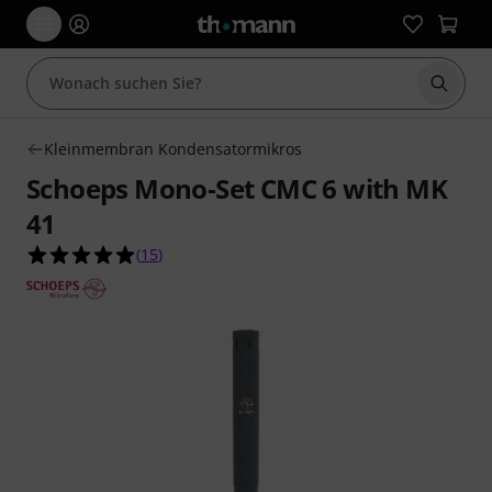
Suche 
Kleinmembran Kondensatormikros
Schoeps Mono-Set CMC 6 with MK
41
5.0 von 5 Sternen aus 15 Kundenbewertungen
(
15
)