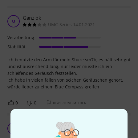
Ganz ok
U
UMC-Series 14.01.2021
Verarbeitung
Stabilität
Ich benutzte den Arm für mein Shure sm7b, es hält sehr gut
und ist ausreichend lang, nur leider musste ich ein
schleifendes Geräusch feststellen.
Ich habe in vielen fällen von solchen Geräuschen gehört,
würde lieber zu einem Blue Compass greifen
0
0
BEWERTUNG MELDEN
Streaming
T
true_senji 02.01.2021