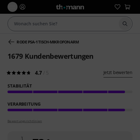
Suche 
RODE PSA-1 TISCH-MIKROFONARM
1679
Kundenbewertungen
4.7
/ 5
Jetzt bewerten
STABILITÄT
VERARBEITUNG
Bewertungsrichtlinien