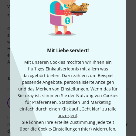
Verarbeitung
Stabilität
Gutes Produkt - aberdings ist ein FetAmp nur schwer direkt
anzubringen und in Verbindung mit meinem Shure Mic
würde ich mir mehr Bewegungsfreiheit in allen
Himmelsrichtungen am Kopf wünschen (lässt sich nur um
Mit Liebe serviert!
eine Achse drehen)
Aber wenn das mal gelöst ist funktioniert das Ganze super
Mit unseren Cookies möchten wir Ihnen ein
fluffiges Einkaufserlebnis mit allem was
dazugehört bieten. Dazu zählen zum Beispiel
0
0
BEWERTUNG MELDEN
passende Angebote, personalisierte Anzeigen
und das Merken von Einstellungen. Wenn das für
Sie okay ist, stimmen Sie der Nutzung von Cookies
Nicht so das Wahre
für Präferenzen, Statistiken und Marketing
TS
Timo Schütz 26.05.2017
einfach durch einen Klick auf „Geht klar“ zu (
alle
anzeigen
).
Ich habe mir diesen Arm gekauft, um mein Rode Procaster
Sie können Ihre erteilte Zustimmung jederzeit
mit der dazugehörigen Spinne zu halten. Leider kommt hier
über die Cookie-Einstellungen (
hier
) widerrufen.
der Arm klar an seine Leistungsgrenze und selbst 400g