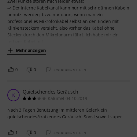
Zwei Punkte stören mich leider etwas:
-> Der interne Kabelkanal kann nur mit sehr dünnen Kabeln
benutzt werden, bzw. nur dann, wenn man ein
professionelles Mikrofonkabel selbst an den Enden mit
Klinkensteckern versieht, also vorher das Kabel ohne
Stecker durch den Mikrofonarm führt. Ich habe mir ein
fertiges Kabel mit
Mehr anzeigen
0
0
BEWERTUNG MELDEN
Quietschendes Geräusch
K
Kalumel 04.10.2019
Nach 3 Tagen Benutzung im mittleren Gelenk ein
quietschendes/kratzendes Geräusch. Sonst soweit super.
1
0
BEWERTUNG MELDEN