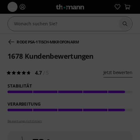
Suche 
RODE PSA-1 TISCH-MIKROFONARM
1678
Kundenbewertungen
4.7
/ 5
Jetzt bewerten
STABILITÄT
VERARBEITUNG
Bewertungsrichtlinien