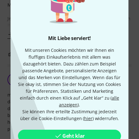
Mikrofonarm und nicht wie auf der Packung drei ...
Jetzt kommt das größte Manko, ich wollt den Arm mit einem
Rode NT-USB benutzten. Leider
Mehr anzeigen
Mit Liebe serviert!
Mit unseren Cookies möchten wir Ihnen ein
0
1
BEWERTUNG MELDEN
fluffiges Einkaufserlebnis mit allem was
dazugehört bieten. Dazu zählen zum Beispiel
passende Angebote, personalisierte Anzeigen
Na ja...
und das Merken von Einstellungen. Wenn das für
P
pio 31.08.2010
Sie okay ist, stimmen Sie der Nutzung von Cookies
für Präferenzen, Statistiken und Marketing
made in China.... nicht sauber verarbeitet. Funktioniert,
einfach durch einen Klick auf „Geht klar“ zu (
alle
daher schon recht praktisch. Leider wird beim aufklappen
anzeigen
).
des Mikrophonarms die Beschichtung zerkratzt, so das
Sie können Ihre erteilte Zustimmung jederzeit
blankes Metal zu sehen ist. Unterm Strich nicht so
über die Cookie-Einstellungen (
hier
) widerrufen.
hochwertig wie die original Mikrophone von Rode. Daher
preislich nicht angemessen.
Geht klar