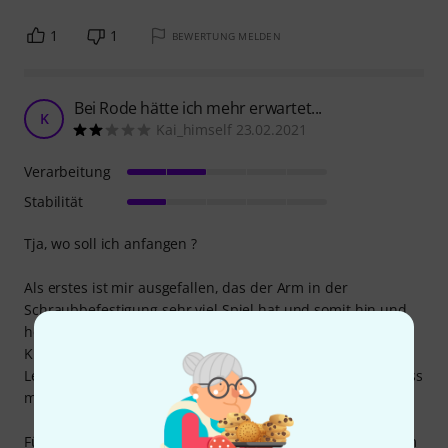
1
1
BEWERTUNG MELDEN
Bei Rode hätte ich mehr erwartet...
K
Kai_himself 23.02.2021
Verarbeitung
Stabilität
Tja, wo soll ich anfangen ?
Als erstes ist mir ausgefallen, das der Arm in der
Schraubbefestigung sehr viel Spiel hat und somit hin und
her wackelt. In der Bohrbefestigung ist eine
Kunstoffpassung vorhanden, hier sitzt der Arm ohne Spiel.
Leider möchte ich kein Loch in meinen Tisch bohren, sodass
mir nur die Schraubbefestigung bleibt.
Für die Mikrofonkabel Befestigung ist nur ein Klettband am