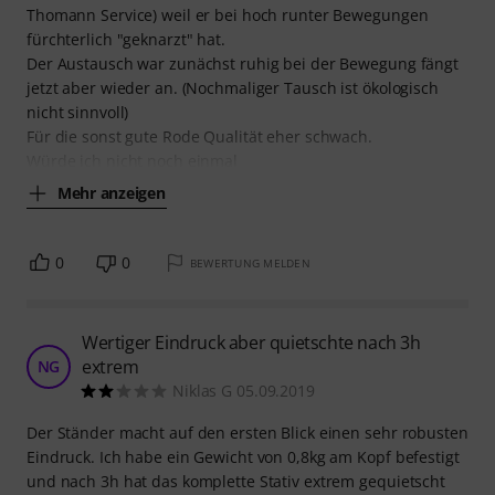
Thomann Service) weil er bei hoch runter Bewegungen
fürchterlich "geknarzt" hat.
Der Austausch war zunächst ruhig bei der Bewegung fängt
jetzt aber wieder an. (Nochmaliger Tausch ist ökologisch
nicht sinnvoll)
Für die sonst gute Rode Qualität eher schwach.
Würde ich nicht noch einmal
Mehr anzeigen
0
0
BEWERTUNG MELDEN
Wertiger Eindruck aber quietschte nach 3h
extrem
NG
Niklas G 05.09.2019
Der Ständer macht auf den ersten Blick einen sehr robusten
Eindruck. Ich habe ein Gewicht von 0,8kg am Kopf befestigt
und nach 3h hat das komplette Stativ extrem gequietscht