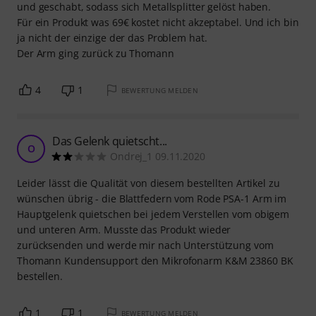
und geschabt, sodass sich Metallsplitter gelöst haben.
Für ein Produkt was 69€ kostet nicht akzeptabel. Und ich bin
ja nicht der einzige der das Problem hat.
Der Arm ging zurück zu Thomann
4
1
BEWERTUNG MELDEN
Das Gelenk quietscht...
O
Ondrej_1 09.11.2020
Leider lässt die Qualität von diesem bestellten Artikel zu
wünschen übrig - die Blattfedern vom Rode PSA-1 Arm im
Hauptgelenk quietschen bei jedem Verstellen vom obigem
und unteren Arm. Musste das Produkt wieder
zurücksenden und werde mir nach Unterstützung vom
Thomann Kundensupport den Mikrofonarm K&M 23860 BK
bestellen.
1
1
BEWERTUNG MELDEN