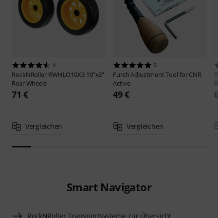
4
5
RockNRoller
RWHLO10X3 10"x3"
Furch
Adjustment Tool for CNR
R
Rear Wheels
Active
R
71 €
49 €
Vergleichen
Vergleichen
Smart Navigator
RockNRoller Transportsysteme zur Übersicht