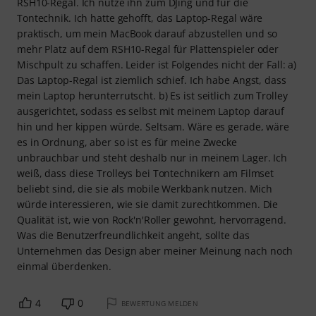
RSH10-Regal. Ich nutze ihn zum DJing und für die
Tontechnik. Ich hatte gehofft, das Laptop-Regal wäre
praktisch, um mein MacBook darauf abzustellen und so
mehr Platz auf dem RSH10-Regal für Plattenspieler oder
Mischpult zu schaffen. Leider ist Folgendes nicht der Fall: a)
Das Laptop-Regal ist ziemlich schief. Ich habe Angst, dass
mein Laptop herunterrutscht. b) Es ist seitlich zum Trolley
ausgerichtet, sodass es selbst mit meinem Laptop darauf
hin und her kippen würde. Seltsam. Wäre es gerade, wäre
es in Ordnung, aber so ist es für meine Zwecke
unbrauchbar und steht deshalb nur in meinem Lager. Ich
weiß, dass diese Trolleys bei Tontechnikern am Filmset
beliebt sind, die sie als mobile Werkbank nutzen. Mich
würde interessieren, wie sie damit zurechtkommen. Die
Qualität ist, wie von Rock'n'Roller gewohnt, hervorragend.
Was die Benutzerfreundlichkeit angeht, sollte das
Unternehmen das Design aber meiner Meinung nach noch
einmal überdenken.
4
0
BEWERTUNG MELDEN