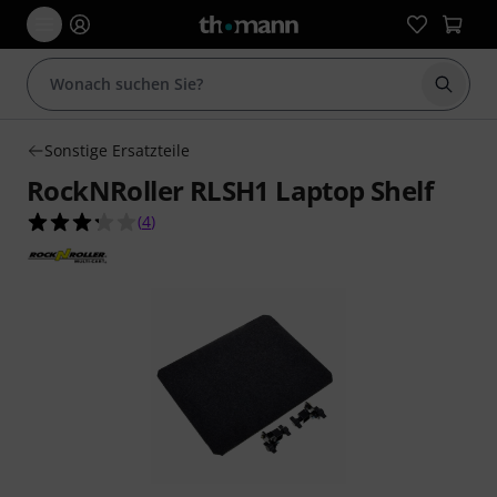
Suche 
Sonstige Ersatzteile
RockNRoller RLSH1 Laptop Shelf
3.3 von 5 Sternen aus 4 Kundenbewertungen
(
4
)