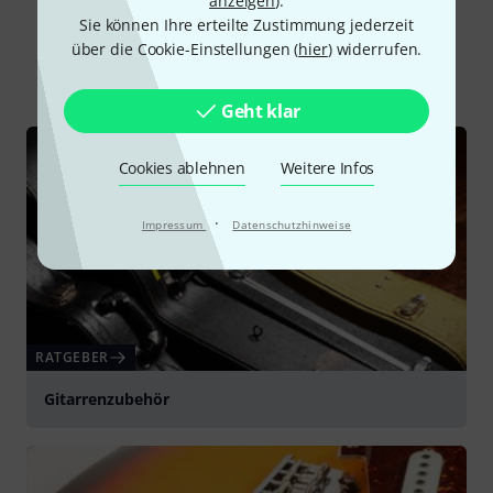
anzeigen
).
Schon gewusst?
Sie können Ihre erteilte Zustimmung jederzeit
über die Cookie-Einstellungen (
hier
) widerrufen.
Alle
Ratgeber
Geht klar
Cookies ablehnen
Weitere Infos
·
Impressum
Datenschutzhinweise
RATGEBER
Gitarrenzubehör