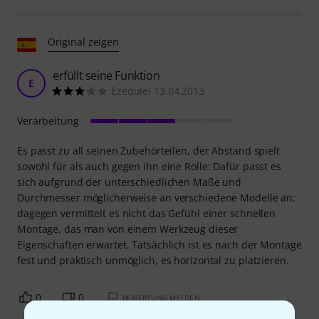
Original zeigen
erfüllt seine Funktion
E
Ezequiel 13.04.2013
Verarbeitung
Es passt zu all seinen Zubehörteilen, der Abstand spielt
sowohl für als auch gegen ihn eine Rolle: Dafür passt es
sich aufgrund der unterschiedlichen Maße und
Durchmesser möglicherweise an verschiedene Modelle an;
dagegen vermittelt es nicht das Gefühl einer schnellen
Montage, das man von einem Werkzeug dieser
Eigenschaften erwartet. Tatsächlich ist es nach der Montage
fest und praktisch unmöglich, es horizontal zu platzieren.
0
0
BEWERTUNG MELDEN