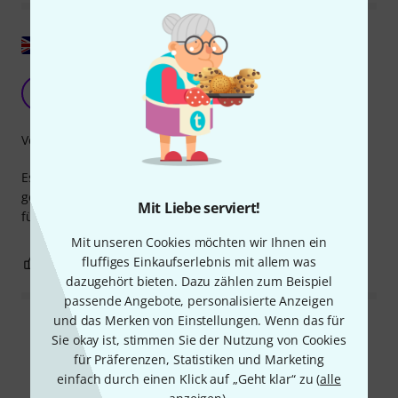
Original zeigen
Hat getan, was es sollte.
R
Rick. 01.02.2018
Verarbeitung
Es ist nicht das stabilste Regal und daher nicht gut
geeignet, um Ausrüstung darauf zu stapeln, aber perfekt
Mit Liebe serviert!
für einen Laptop oder Ähnliches.
Mit unseren Cookies möchten wir Ihnen ein
fluffiges Einkaufserlebnis mit allem was
0
1
BEWERTUNG MELDEN
dazugehört bieten. Dazu zählen zum Beispiel
passende Angebote, personalisierte Anzeigen
und das Merken von Einstellungen. Wenn das für
Alle Bewertungen lesen
Sie okay ist, stimmen Sie der Nutzung von Cookies
für Präferenzen, Statistiken und Marketing
einfach durch einen Klick auf „Geht klar“ zu (
alle