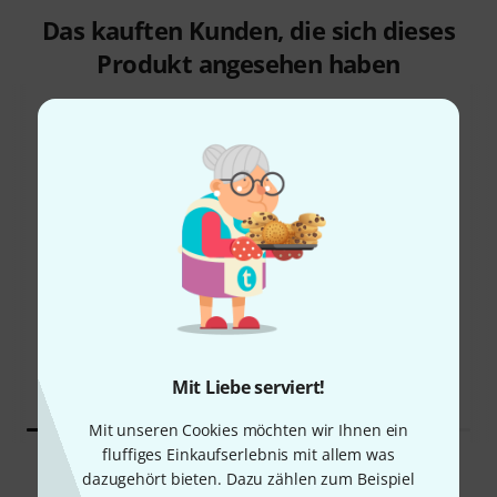
Das kauften Kunden, die sich dieses
Produkt angesehen haben
40%
12%
KAUFTEN
KAUFTEN
RME Fireface UCX II
GENAU DIESES PRODUKT
2.326 €
1.239 €
Mit Liebe serviert!
Mit unseren Cookies möchten wir Ihnen ein
fluffiges Einkaufserlebnis mit allem was
Vergleichen
dazugehört bieten. Dazu zählen zum Beispiel