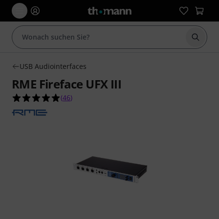
Suche 
USB Audiointerfaces
RME Fireface UFX III
4.9 von 5 Sternen aus 46 Kundenbewertungen
(
46
)