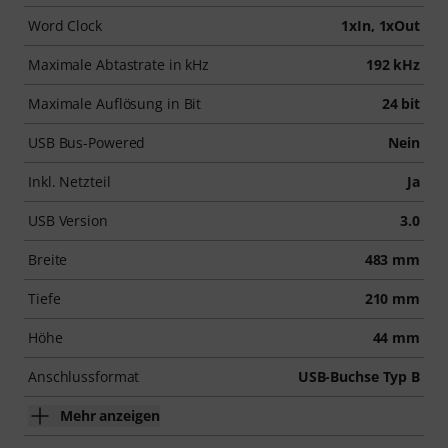
Word Clock
1xIn, 1xOut
Maximale Abtastrate in kHz
192 kHz
Maximale Auflösung in Bit
24 bit
USB Bus-Powered
Nein
Inkl. Netzteil
Ja
USB Version
3.0
Breite
483 mm
Tiefe
210 mm
Höhe
44 mm
Anschlussformat
USB-Buchse Typ B
Mehr anzeigen