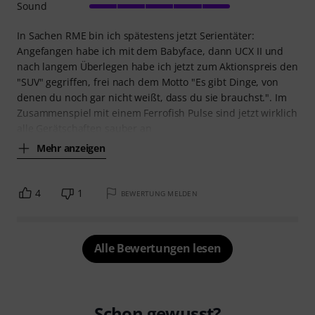
Sound
In Sachen RME bin ich spätestens jetzt Serientäter:
Angefangen habe ich mit dem Babyface, dann UCX II und
nach langem Überlegen habe ich jetzt zum Aktionspreis den
"SUV" gegriffen, frei nach dem Motto "Es gibt Dinge, von
denen du noch gar nicht weißt, dass du sie brauchst.". Im
Zusammenspiel mit einem Ferrofish Pulse sind jetzt wirklich
alle Gerätschaften sauber an
Mehr anzeigen
4
1
BEWERTUNG MELDEN
Alle Bewertungen lesen
Schon gewusst?