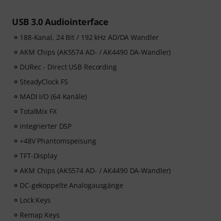
USB 3.0 Audiointerface
188-Kanal, 24 Bit / 192 kHz AD/DA Wandler
AKM Chips (AK5574 AD- / AK4490 DA-Wandler)
DURec - Direct USB Recording
SteadyClock FS
MADI I/O (64 Kanäle)
TotalMix FX
integrierter DSP
+48V Phantomspeisung
TFT-Display
AKM Chips (AK5574 AD- / AK4490 DA-Wandler)
DC-gekoppelte Analogausgänge
Lock Keys
Remap Keys