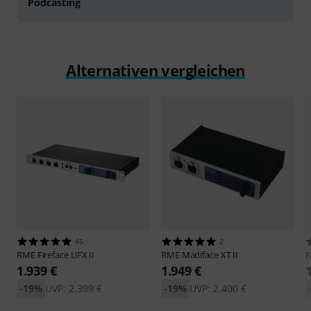
Podcasting
Alternativen vergleichen
45
2
RME
Fireface UFX II
RME
Madiface XT II
1.939 €
1.949 €
-19%
UVP: 2.399 €
-19%
UVP: 2.400 €