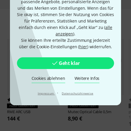
passende Angebote, personalisierte Anzeigen
und das Merken von Einstellungen. Wenn das für
Sie okay ist, stimmen Sie der Nutzung von Cookies
für Präferenzen, Statistiken und Marketing
Zubehör & passende Artikel
einfach durch einen Klick auf „Geht klar“ zu (
alle
anzeigen
).
Sie können Ihre erteilte Zustimmung jederzeit
über die Cookie-Einstellungen (
hier
) widerrufen.
Geht klar
Cookies ablehnen
Weitere Infos
·
Impressum
Datenschutzhinweise
173
333
PASST GARANTIERT
PASST GARANTIERT
RME
ARC USB
Mutec
Optical Cable 0,5m
p
1
144 €
8,90 €