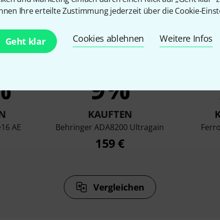
nnen Ihre erteilte Zustimmung jederzeit über die Cookie-Einst
Cookies ablehnen
Weitere Infos
Geht klar
%
9%
N
KAUFTEN
e16 AE
Behringer ADA8200 Ultragain
Ferro
159 €
Vergleichen