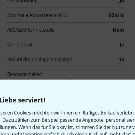
DA-Wandlung
Ja
Maximale Abtastrate in kHz
96 kHz
AES/EBU-Schnittstelle
Nein
Word Clock
Ja
Anzahl der analoge Ausgänge
16
Besonderheiten
TFT Displays, MIDI, erweiterbar, MADI
Liebe serviert!
seren Cookies möchten wir Ihnen ein fluffiges Einkaufserlebn
en, die sich dieses Produk
n. Dazu zählen zum Beispiel passende Angebote, personalisie
llungen. Wenn das für Sie okay ist, stimmen Sie der Nutzung 
tiken und Marketing einfach durch einen Klick auf „Geht klar“ z