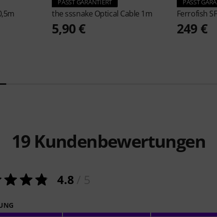
PASST GARANTIERT
PASST GARA
 0,5m
the sssnake
Optical Cable 1m
Ferrofish
S
5,90 €
249 €
19
Kundenbewertungen
4.8
/ 5
NUNG