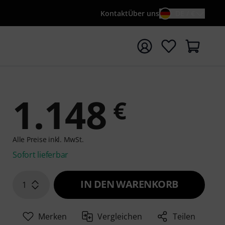
Kontakt
Über uns
DE / €
e mit Suchwort {searchTerm} starten
1.148
€
Alle Preise inkl. MwSt.
Sofort lieferbar
IN DEN WARENKORB
1
Merken
Vergleichen
Teilen