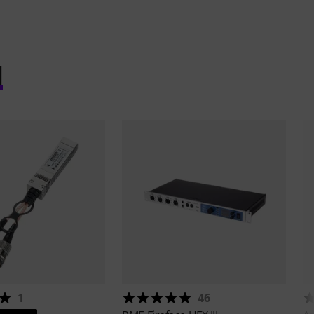
l
1
46