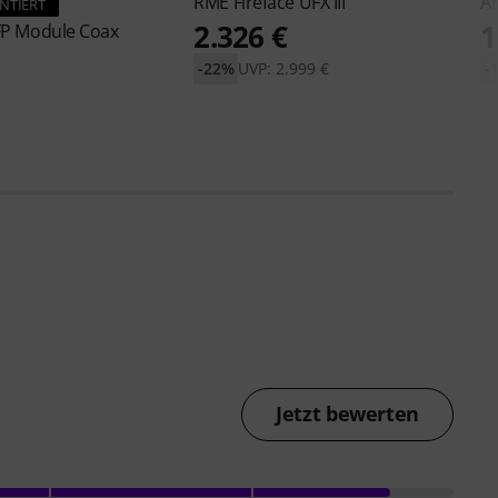
RME
Fireface UFX III
Ar
NTIERT
2.326 €
1
FP Module Coax
-22%
UVP: 2.999 €
-
Jetzt bewerten