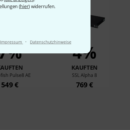
ellungen (
hier
) widerrufen.
·
Impressum
Datenschutzhinweise
7%
4%
KAUFTEN
KAUFTEN
fish Pulse8 AE
SSL Alpha 8
549 €
769 €