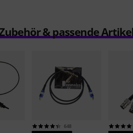
Zubehör & passende Artike
648