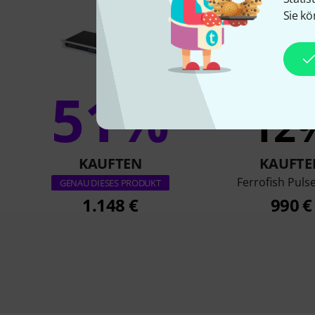
Sie kö
51%
12
KAUFTEN
KAUFTE
Ferrofish Puls
GENAU DIESES PRODUKT
1.148 €
990 €