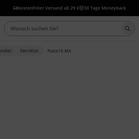
kostenfreier Versand ab 29 €
30 Tage Moneyback
Such
andler
Ferrofish
Pulse16 MX
ewertungen