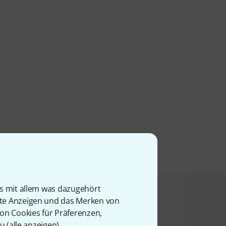
is mit allem was dazugehört
t angesehen haben
rte Anzeigen und das Merken von
von Cookies für Präferenzen,
u (
alle anzeigen
).