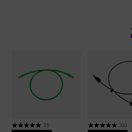
31
333