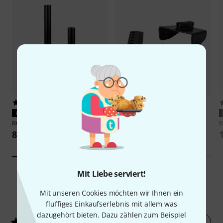
9
1
PASST GARANTIERT
PASST GARANTIERT
RCF
Pole Mount Kit NXL24
RCF
Fly Bar NXL24
84 €
239 €
Mit Liebe serviert!
Mit unseren Cookies möchten wir Ihnen ein
11
Kundenbewertungen
fluffiges Einkaufserlebnis mit allem was
dazugehört bieten. Dazu zählen zum Beispiel
Jetzt bewerten
4.6
/ 5