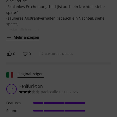
eine Freude.
-Schlankes Erscheinungsbild (ist auch ein Nachteil, siehe
später)
-sauberes Abstrahlverhalten (ist auch ein Nachteil, siehe
später)
-erstaunlich gut zu
Mehr anzeigen
0
0
BEWERTUNG MELDEN
Original zeigen
Fehlfunktion
P
paolocalle 03.06.2025
Features
Sound