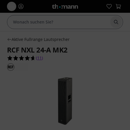
Suche 
Aktive Fullrange Lautsprecher
RCF NXL 24-A MK2
4.6 von 5 Sternen aus 11 Kundenbewertungen
(
11
)