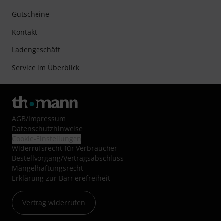
Gutscheine
Kontakt
Ladengeschäft
Service im Überblick
AGB
/
Impressum
Datenschutzhinweise
Cookie-Einstellungen
Widerrufsrecht für Verbraucher
Bestellvorgang/Vertragsabschluss
Mängelhaftungsrecht
Erklärung zur Barrierefreiheit
Vertrag widerrufen