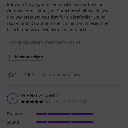
Hatte die Vorgänger hiervon mal leihweise bei einer
Outdoorveranstaltung zur Sprachbeschallung eingesetzt
und war erstaunt, was dort für ein kraftvoller Sound
rauskommt. Daraufhin habe ich mir 2 von diesen hier
bestellt und wurde wieder nicht enttäuscht.
+ schlankes Design, macht echt was her
+ kraftvoller Sound, leicht höhenlastig, aber sehr gut für
Mehr anzeigen
2
0
BEWERTUNG MELDEN
RCF NXL 24-A MK2
S
Schallberti 16.03.2024
Features
Sound