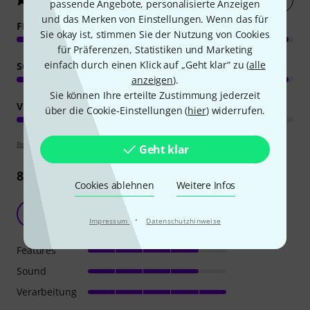
passende Angebote, personalisierte Anzeigen
und das Merken von Einstellungen. Wenn das für
FEATURES
Sie okay ist, stimmen Sie der Nutzung von Cookies
für Präferenzen, Statistiken und Marketing
einfach durch einen Klick auf „Geht klar“ zu (
alle
SOUND
anzeigen
).
Sie können Ihre erteilte Zustimmung jederzeit
VERARBEITUNG
über die Cookie-Einstellungen (
hier
) widerrufen.
Bewertungsrichtlinien
Geht klar
8
Rezensionen
Cookies ablehnen
Weitere Infos
Kräftiger Lautsprecher
HD
·
Hendrik D 07.10.2025
Impressum
Datenschutzhinweise
Features
Sound
Verarbeitung