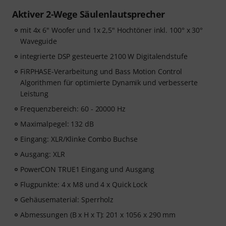
Aktiver 2-Wege Säulenlautsprecher
mit 4x 6" Woofer und 1x 2,5" Hochtöner inkl. 100° x 30°
Waveguide
integrierte DSP gesteuerte 2100 W Digitalendstufe
FiRPHASE-Verarbeitung und Bass Motion Control
Algorithmen für optimierte Dynamik und verbesserte
Leistung
Frequenzbereich: 60 - 20000 Hz
Maximalpegel: 132 dB
Eingang: XLR/Klinke Combo Buchse
Ausgang: XLR
PowerCON TRUE1 Eingang und Ausgang
Flugpunkte: 4 x M8 und 4 x Quick Lock
Gehäusematerial: Sperrholz
Abmessungen (B x H x T): 201 x 1056 x 290 mm