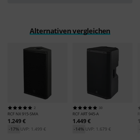
Alternativen vergleichen
2
30
RCF
NX 915-SMA
RCF
ART 945-A
1.249 €
1.449 €
-17%
UVP: 1.499 €
-14%
UVP: 1.679 €