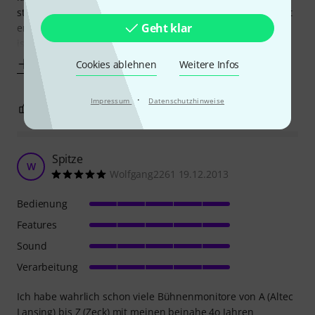
steht...kann ich wirklich nur empfehlen...für seine größe ist
Geht klar
er leicht, obwohl das gehäuse gut und massiv gebaut
ist...optisch sowie für alle
Mehr anzeigen
Cookies ablehnen
Weitere Infos
·
Impressum
Datenschutzhinweise
2
0
BEWERTUNG MELDEN
Spitze
W
Wolfgang2261 19.12.2013
Bedienung
Features
Sound
Verarbeitung
Ich habe wahrlich schon viele Bühnenmonitore von A (Altec
Lansing) bis Z (Zeck) mit meinen beinahe 4o Jahren