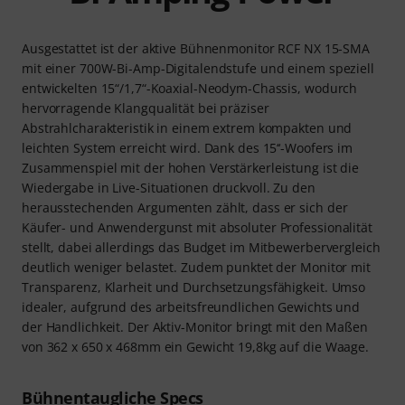
Ausgestattet ist der aktive Bühnenmonitor RCF NX 15-SMA
mit einer 700W-Bi-Amp-Digitalendstufe und einem speziell
entwickelten 15“/1,7“-Koaxial-Neodym-Chassis, wodurch
hervorragende Klangqualität bei präziser
Abstrahlcharakteristik in einem extrem kompakten und
leichten System erreicht wird. Dank des 15‘‘-Woofers im
Zusammenspiel mit der hohen Verstärkerleistung ist die
Wiedergabe in Live-Situationen druckvoll. Zu den
herausstechenden Argumenten zählt, dass er sich der
Käufer- und Anwendergunst mit absoluter Professionalität
stellt, dabei allerdings das Budget im Mitbewerbervergleich
deutlich weniger belastet. Zudem punktet der Monitor mit
Transparenz, Klarheit und Durchsetzungsfähigkeit. Umso
idealer, aufgrund des arbeitsfreundlichen Gewichts und
der Handlichkeit. Der Aktiv-Monitor bringt mit den Maßen
von 362 x 650 x 468mm ein Gewicht 19,8kg auf die Waage.
Bühnentaugliche Specs