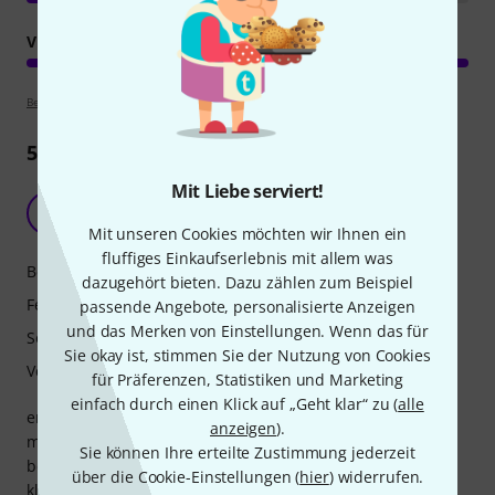
VERARBEITUNG
Bewertungsrichtlinien
5
Rezensionen
Mit Liebe serviert!
Preis/Leistung - spitze
AA
Alfons aus M. 04.11.2012
Mit unseren Cookies möchten wir Ihnen ein
fluffiges Einkaufserlebnis mit allem was
Bedienung
dazugehört bieten. Dazu zählen zum Beispiel
Features
passende Angebote, personalisierte Anzeigen
und das Merken von Einstellungen. Wenn das für
Sound
Sie okay ist, stimmen Sie der Nutzung von Cookies
Verarbeitung
für Präferenzen, Statistiken und Marketing
einfach durch einen Klick auf „Geht klar“ zu (
alle
erstmal vielen dank an das thomann team dafür, das das
anzeigen
).
mit dem liefern auf die schnelle so gut geklappt hat!.
Sie können Ihre erteilte Zustimmung jederzeit
beim konzert getestet klingt der rcf 15sma richtig fett und
über die Cookie-Einstellungen (
hier
) widerrufen.
klar... wer auf druckvollen, satten , klaren sound