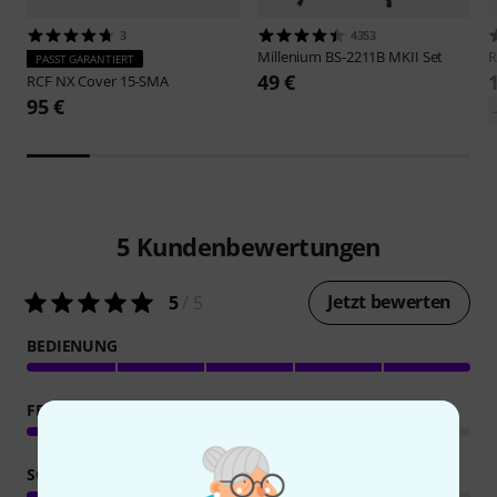
3
4353
Millenium
BS-2211B MKII Set
PASST GARANTIERT
49 €
RCF
NX Cover 15-SMA
95 €
5
Kundenbewertungen
Jetzt bewerten
5
/ 5
BEDIENUNG
FEATURES
SOUND