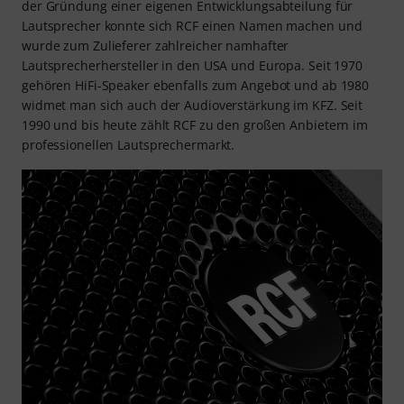
der Gründung einer eigenen Entwicklungsabteilung für
Lautsprecher konnte sich RCF einen Namen machen und
wurde zum Zulieferer zahlreicher namhafter
Lautsprecherhersteller in den USA und Europa. Seit 1970
gehören HiFi-Speaker ebenfalls zum Angebot und ab 1980
widmet man sich auch der Audioverstärkung im KFZ. Seit
1990 und bis heute zählt RCF zu den großen Anbietern im
professionellen Lautsprechermarkt.