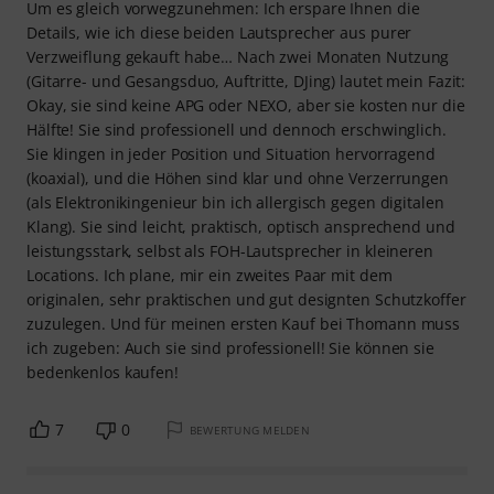
Um es gleich vorwegzunehmen: Ich erspare Ihnen die
Details, wie ich diese beiden Lautsprecher aus purer
Verzweiflung gekauft habe… Nach zwei Monaten Nutzung
(Gitarre- und Gesangsduo, Auftritte, DJing) lautet mein Fazit:
Okay, sie sind keine APG oder NEXO, aber sie kosten nur die
Hälfte! Sie sind professionell und dennoch erschwinglich.
Sie klingen in jeder Position und Situation hervorragend
(koaxial), und die Höhen sind klar und ohne Verzerrungen
(als Elektronikingenieur bin ich allergisch gegen digitalen
Klang). Sie sind leicht, praktisch, optisch ansprechend und
leistungsstark, selbst als FOH-Lautsprecher in kleineren
Locations. Ich plane, mir ein zweites Paar mit dem
originalen, sehr praktischen und gut designten Schutzkoffer
zuzulegen. Und für meinen ersten Kauf bei Thomann muss
ich zugeben: Auch sie sind professionell! Sie können sie
bedenkenlos kaufen!
7
0
BEWERTUNG MELDEN