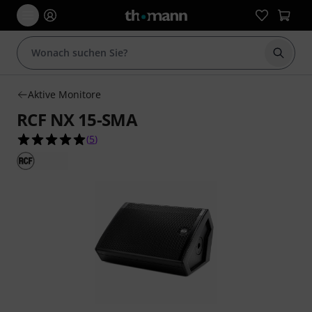
Suche 
Aktive Monitore
RCF NX 15-SMA
5.0 von 5 Sternen aus 5 Kundenbewertungen
(
5
)