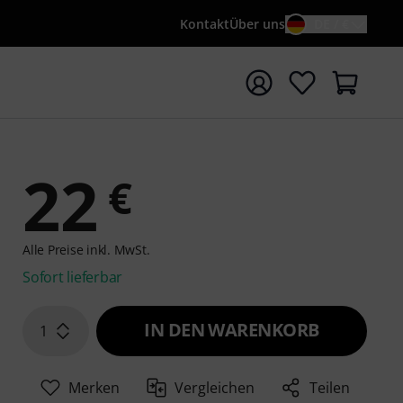
Kontakt
Über uns
DE / €
e mit Suchwort {searchTerm} starten
22
€
Alle Preise inkl. MwSt.
Sofort lieferbar
IN DEN WARENKORB
1
Merken
Vergleichen
Teilen