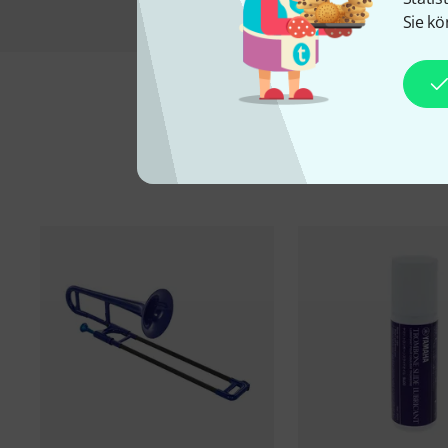
Sie kö