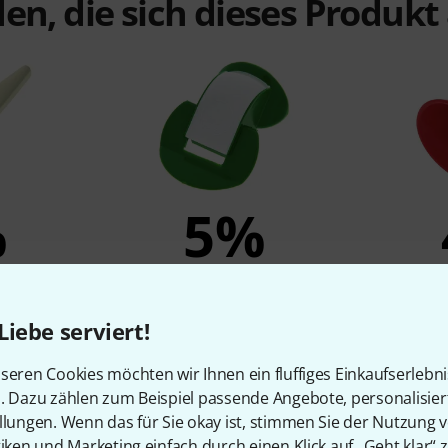
en, die sich dieses Produk
%
5%
N
KAUFTEN
(Metal)
Thomann Nose Flute
Thomann
Liebe serviert!
1,70 €
seren Cookies möchten wir Ihnen ein fluffiges Einkaufserlebn
n. Dazu zählen zum Beispiel passende Angebote, personalisie
llungen. Wenn das für Sie okay ist, stimmen Sie der Nutzung 
Vergleichen
tiken und Marketing einfach durch einen Klick auf „Geht klar“ z