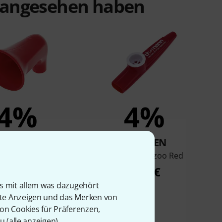
t angesehen haben
4%
4%
KAUFTEN
KAUFTEN
 Kazoo Horn top
Thomann Kazoo Red
2,90 €
1,90 €
is mit allem was dazugehört
rte Anzeigen und das Merken von
von Cookies für Präferenzen,
u (
alle anzeigen
).