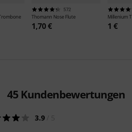
572
r Trombone
Thomann
Nose Flute
Millenium
T
1,70 €
1 €
45
Kundenbewertungen
3.9
/ 5