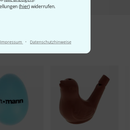
ellungen (
hier
) widerrufen.
·
Impressum
Datenschutzhinweise
l