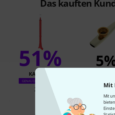
Das kauften Kund
51%
5
KAUFTEN
KAUFTE
Thomann Kazoo 
GENAU DIESES PRODUKT
Mit 
22 €
4,90 €
Mit un
biete
Einste
Statis