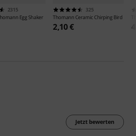
2315
325
homann Egg Shaker
Thomann
Ceramic Chirping Bird
T
2,10 €
4
Jetzt bewerten