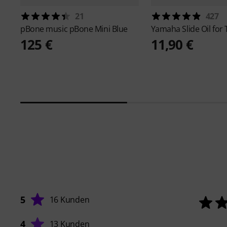
21
427
pBone music
pBone Mini Blue
Yamaha
Slide Oil fo
125 €
11,90 €
5
16 Kunden
4
13 Kunden