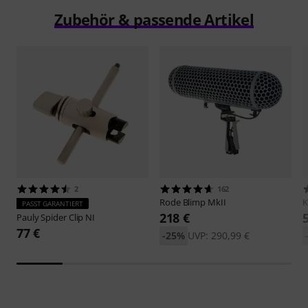
Zubehör & passende Artikel
2
162
Rode
Blimp MkII
PASST GARANTIERT
218 €
Pauly
Spider Clip NI
77 €
-25%
UVP: 290,99 €