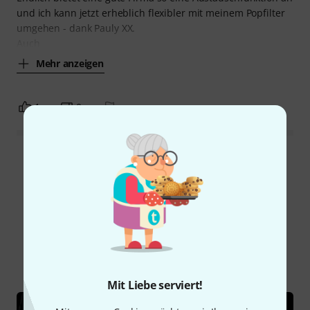
und ich kann jetzt erheblich flexibler mit meinem Popfilter
umgehen - dank Pauly XX.
Auch
Mehr anzeigen
1
0
BEWERTUNG MELDEN
Alle Bewertungen lesen
Schon gewusst?
Alle
Ratgeber
Mit Liebe serviert!