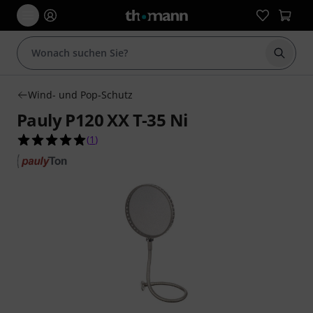
Suche 
Wind- und Pop-Schutz
Pauly P120 XX T-35 Ni
5.0 von 5 Sternen aus 1 Kundenbewertungen
(
1
)