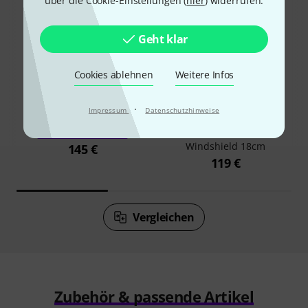
über die Cookie-Einstellungen (
hier
) widerrufen.
Geht klar
29%
Cookies ablehnen
Weitere Infos
8%
·
Impressum
Datenschutzhinweise
KAUFTEN
KAUFTEN
Rycote Super-Softie
GENAU DIESES PRODUKT
Windshield 18cm
145 €
119 €
Vergleichen
Zubehör & passende Artikel