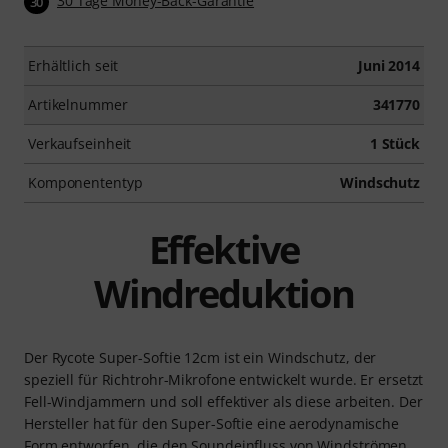
30 Tage Money-Back-Garantie
30
Erhältlich seit
Juni 2014
Artikelnummer
341770
Verkaufseinheit
1 Stück
Komponententyp
Windschutz
Effektive
Windreduktion
Der Rycote Super-Softie 12cm ist ein Windschutz, der
speziell für Richtrohr-Mikrofone entwickelt wurde. Er ersetzt
Fell-Windjammern und soll effektiver als diese arbeiten. Der
Hersteller hat für den Super-Softie eine aerodynamische
Form entworfen, die den Soundeinfluss von Windströmen