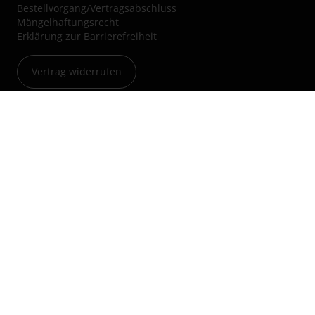
Bestellvorgang/Vertragsabschluss
Mängelhaftungsrecht
Erklärung zur Barrierefreiheit
Vertrag widerrufen
Über uns
Jobs & Karriere
Blog
Kleinanzeigen
Nachhaltigkeit
Hinweisgebersystem
Audio Professionell