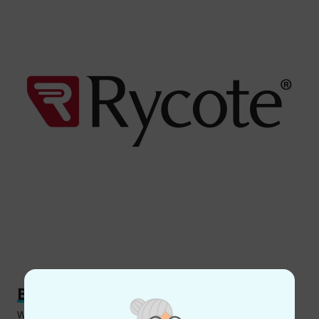
Bei Wind und Wetter
Wer den Rycote Super-Softie 12cm im Außeneinsatz