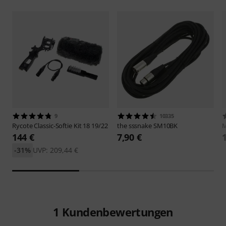
9
10335
Rycote
Classic-Softie Kit 18 19/22
the sssnake
SM10BK
M
144 €
7,90 €
-31%
UVP: 209,44 €
1
Kundenbewertungen