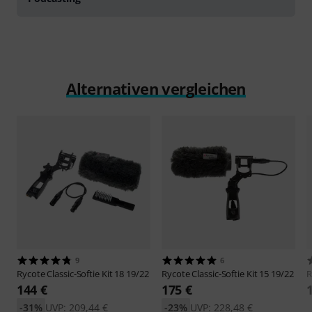
Alternativen vergleichen
9
6
Rycote
Classic-Softie Kit 18 19/22
Rycote
Classic-Softie Kit 15 19/22
R
144 €
175 €
-31%
UVP: 209,44 €
-23%
UVP: 228,48 €