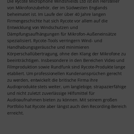
Die Rycote Microphone Windshields Ltd ist ein Hersteller
von Mikrofonzubehör, der im Südwesten Englands
beheimatet ist. Im Laufe der über 40 Jahre langen
Firmengeschichte hat sich Rycote vor allem auf die
Entwicklung von Windschutzen und
Dämpfungsaufhängungen für Mikrofon-Außeneinsätze
spezialisiert. Rycote-Tools verringern Wind- und
Handhabungsgeräusche und minimieren
Körperschallübertragung, ohne den Klang der Mikrofone zu
beeinträchtigen. Insbesondere in den Bereichen Video und
Filmproduktion sowie Rundfunk sind Rycote-Produkte lange
etabliert. Um professionellen Kundenansprüchen gerecht
zu werden, entwickelt die britische Firma ihre
Audioprodukte stets weiter, um langlebige, strapazierfähige
und nicht zuletzt zuverlässige Hilfsmittel für
Audioaufnahmen bieten zu können. Mit seinem großen
Portfolio hat Rycote aber längst auch den Recording-Bereich
erreicht.