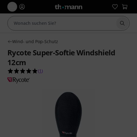
Suche 
Wind- und Pop-Schutz
Rycote Super-Softie Windshield
12cm
5.0 von 5 Sternen aus 1 Kundenbewertungen
(
1
)