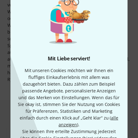
verwendet, wird seine Qualitäten nicht nur bei Wind und
Wetter schätzen. Auch nach dem Einsatz bei Aufnahmen
oder Sendungen spielt seine Bauweise eine Rolle. Ist der
Windschutz mit Staub, Pollen, Sand oder ähnlichem
benetzt, kann er mit Wasser abgespült werden. Hat sich
sein Material durch hohe Luftfeuchtigkeit, Regen oder
Spritzwasser vollgesogen, kann der Windschutz einfach
ausgewrungen und trockengeschüttelt werden. Mikrofone,
Mit Liebe serviert!
auf denen dieser der Windschutz zum Einsatz kommen soll,
müssen einen Durchmesser von 19 bis 22 Millimetern
Mit unseren Cookies möchten wir Ihnen ein
haben. Für Mikrofone mit anderen Durchmessern hat
fluffiges Einkaufserlebnis mit allem was
Rycote eine Vielzahl weiterer Super-Softies im Programm.
dazugehört bieten. Dazu zählen zum Beispiel
passende Angebote, personalisierte Anzeigen
und das Merken von Einstellungen. Wenn das für
Sie okay ist, stimmen Sie der Nutzung von Cookies
Das kauften Kunden, die sich dieses
für Präferenzen, Statistiken und Marketing
einfach durch einen Klick auf „Geht klar“ zu (
alle
Produkt angesehen haben
anzeigen
).
Sie können Ihre erteilte Zustimmung jederzeit