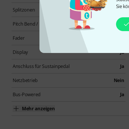
Sie kö
Splitzonen
0
Pitch Bend / Modulation
Ja
Fader
0
Display
Ja
Anschluss für Sustainpedal
Ja
Netzbetrieb
Nein
Bus-Powered
Ja
Mehr anzeigen