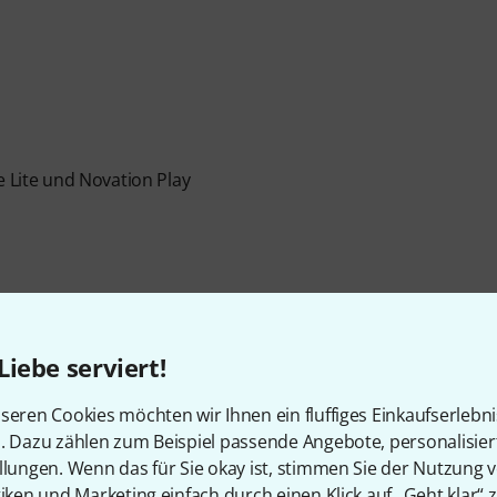
e Lite und Novation Play
Liebe serviert!
Artikelnummer
594694
seren Cookies möchten wir Ihnen ein fluffiges Einkaufserlebn
Anzahl der Tasten
37
n. Dazu zählen zum Beispiel passende Angebote, personalisie
llungen. Wenn das für Sie okay ist, stimmen Sie der Nutzung 
Aftertouch
Nein
tiken und Marketing einfach durch einen Klick auf „Geht klar“ z