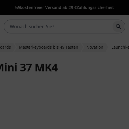
kostenfreier Versand ab 29 €
Zahlungssicherheit
Such
oards
Masterkeyboards bis 49 Tasten
Novation
Launchke
ini 37 MK4
ewertungen