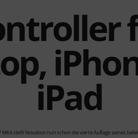
ntroller 
op, iPho
iPad
MK4 stellt Novation nun schon die vierte Auflage seines belie