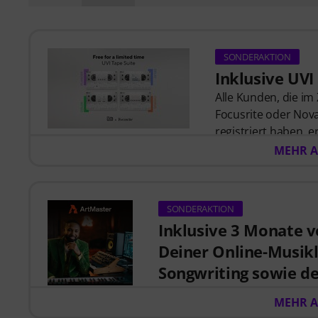
SONDERAKTION
Inklusive UVI
Alle Kunden, die im 
Focusrite oder Nova
registriert haben, e
ihrem Account.
MEHR A
SONDERAKTION
Inklusive 3 Monate v
Deiner Online-Musik
Songwriting sowie de
TikTok-Stil.
MEHR A
Beim Kauf dieses Artikels im Ze