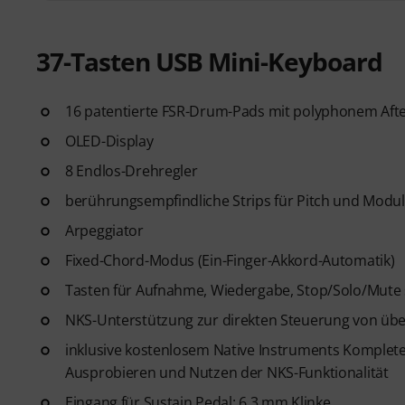
erhältst Du einen
Gutschein i
Premium-Online-Kurse von 
37-Tasten USB Mini-Keyboard
Produktionstechniken, Beat-Ers
content-ready Sounddesign.
16 patentierte FSR-Drum-Pads mit polyphonem Aft
ArtMaster.com ist DER E-Lear
OLED-Display
Sam Pounds (Chris Brown, Dr. D
Timberlake) und Chris Kasych (A
8 Endlos-Drehregler
Lerne aus über 500 Videolekti
berührungsempfindliche Strips für Pitch und Modul
DAW-Produktion über Mixing-G
Arpeggiator
TikTok sowie grundlegende Pra
Fixed-Chord-Modus (Ein-Finger-Akkord-Automatik)
Tasten für Aufnahme, Wiedergabe, Stop/Solo/Mute
NKS-Unterstützung zur direkten Steuerung von übe
inklusive kostenlosem Native Instruments Komplete 
Ausprobieren und Nutzen der NKS-Funktionalität
Eingang für Sustain Pedal: 6,3 mm Klinke