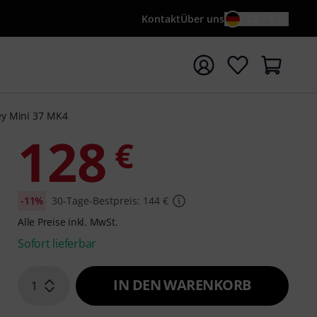
Kontakt
Über uns
DE / €
e mit Suchwort {searchTerm} starten
y Mini 37 MK4
128
€
-11%
30-Tage-Bestpreis: 144 €
Alle Preise inkl. MwSt.
Sofort lieferbar
IN DEN WARENKORB
1