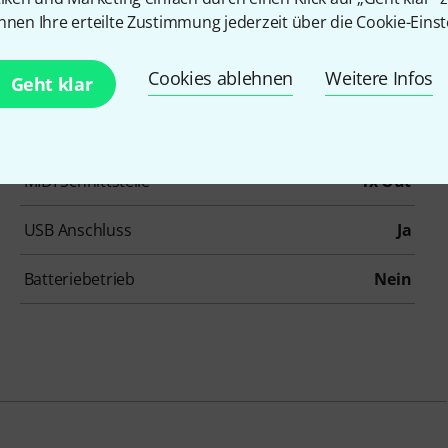
nnen Ihre erteilte Zustimmung jederzeit über die Cookie-Einst
Layerfunktion
Nein
Cookies ablehnen
Weitere Infos
Geht klar
Drehregler
8
Pads
16
MIDI Schnittstelle
1x Out
USB Anschluss
Ja
Batteriebetrieb
Nein