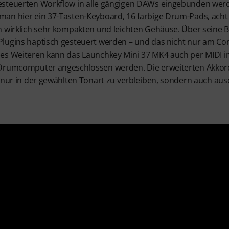
esteuerten Workflow in alle gängigen DAWs eingebunden werd
an hier ein 37-Tasten-Keyboard, 16 farbige Drum-Pads, acht 
m wirklich sehr kompakten und leichten Gehäuse. Über seine
Plugins haptisch gesteuert werden – und das nicht nur am C
es Weiteren kann das Launchkey Mini 37 MK4 auch per MIDI i
Drumcomputer angeschlossen werden. Die erweiterten Akkord
 nur in der gewählten Tonart zu verbleiben, sondern auch aus