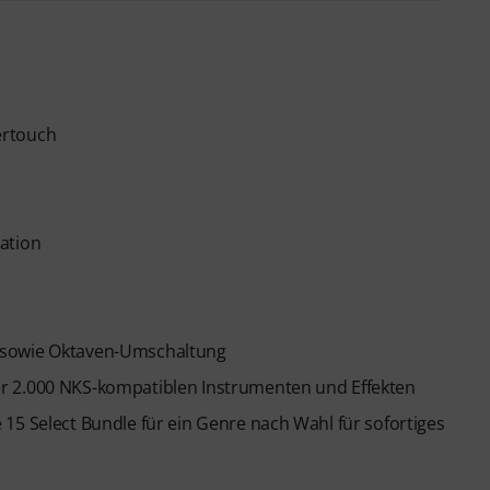
m Wert von 59 EUR für 3 Monate vollen Zugriff auf
ArtMaster.com
mit Themen zu modernen
tellung, Vocal-Editing, kreative Arbeitsabläufe und
ertouch
ning-Partner, der zusammen mit Branchenprofis wie
re), Printz Board (Black Eyed Peas, Justin
dele, Beck, Pharrell Williams) entwickelt wurde.
onen für Produzenten, Kreative und Songwriter – von
ation
rundlagen und Arrangements bis hin zu Hooks für
ktiken, um aus Ideen fertige Tracks zu machen.
 sowie Oktaven-Umschaltung
r 2.000 NKS-kompatiblen Instrumenten und Effekten
15 Select Bundle für ein Genre nach Wahl für sofortiges