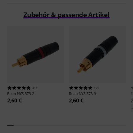
Zubehör & passende Artikel
317
171
Rean
NYS 373-2
Rean
NYS 373-9
S
2,60 €
2,60 €