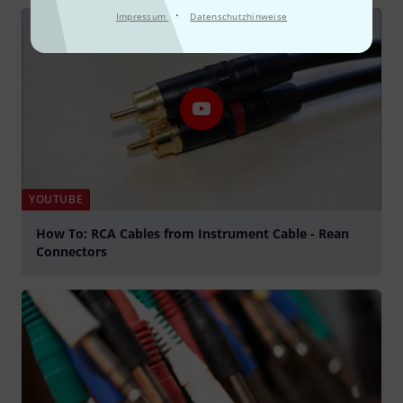
·
Impressum
Datenschutzhinweise
YOUTUBE
How To: RCA Cables from Instrument Cable - Rean
Connectors
abspielen