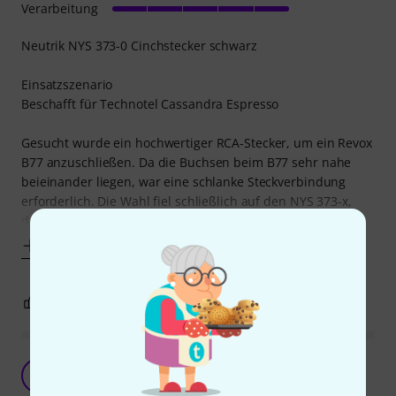
Verarbeitung
Neutrik NYS 373-0 Cinchstecker schwarz
Einsatzszenario
Beschafft für Technotel Cassandra Espresso
Gesucht wurde ein hochwertiger RCA-Stecker, um ein Revox
B77 anzuschließen. Da die Buchsen beim B77 sehr nahe
beieinander liegen, war eine schlanke Steckverbindung
erforderlich. Die Wahl fiel schließlich auf den NYS 373-x,
der diese Anforderung
Mehr anzeigen
0
0
BEWERTUNG MELDEN
Top!
HJ
Heiko J. H. 24.11.2020