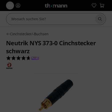
Suche 
Cinchstecker/-Buchsen
Neutrik NYS 373-0 Cinchstecker
schwarz
4.7 von 5 Sternen aus 281 Kundenbewertungen
(
281
)