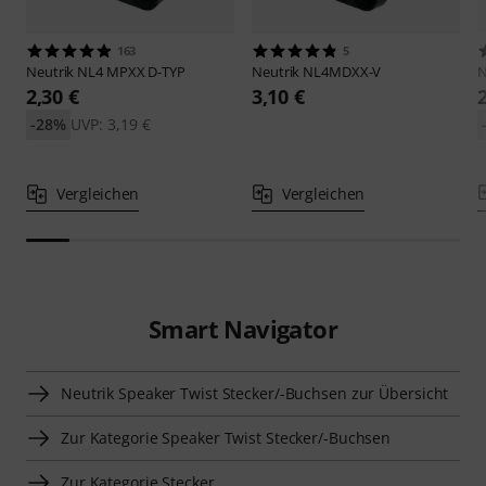
163
5
Neutrik
NL4 MPXX D-TYP
Neutrik
NL4MDXX-V
N
2,30 €
3,10 €
-28%
UVP: 3,19 €
Vergleichen
Vergleichen
Smart Navigator
Neutrik Speaker Twist Stecker/-Buchsen zur Übersicht
Zur Kategorie Speaker Twist Stecker/-Buchsen
Zur Kategorie Stecker