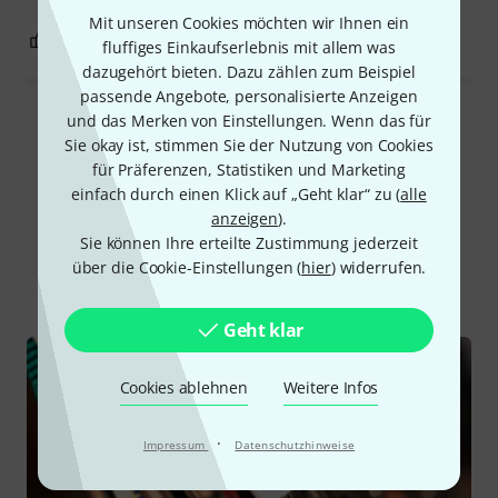
Mit unseren Cookies möchten wir Ihnen ein
0
0
BEWERTUNG MELDEN
fluffiges Einkaufserlebnis mit allem was
dazugehört bieten. Dazu zählen zum Beispiel
passende Angebote, personalisierte Anzeigen
und das Merken von Einstellungen. Wenn das für
Alle Bewertungen lesen
Sie okay ist, stimmen Sie der Nutzung von Cookies
für Präferenzen, Statistiken und Marketing
einfach durch einen Klick auf „Geht klar“ zu (
alle
anzeigen
).
Schon gewusst?
Sie können Ihre erteilte Zustimmung jederzeit
über die Cookie-Einstellungen (
hier
) widerrufen.
Alle
Ratgeber
Geht klar
Cookies ablehnen
Weitere Infos
·
Impressum
Datenschutzhinweise