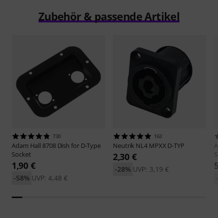
Zubehör & passende Artikel
730
163
Adam Hall
8708 Dish for D-Type
Neutrik
NL4 MPXX D-TYP
A
Socket
S
2,30 €
1,90 €
-28%
UVP: 3,19 €
-58%
UVP: 4,48 €