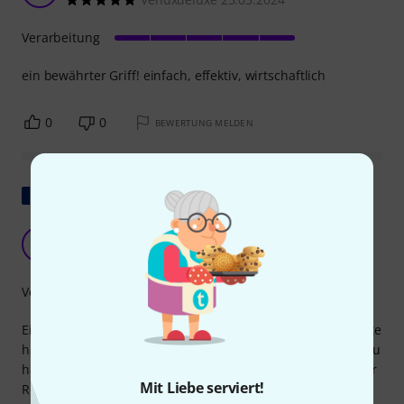
Verarbeitung
ein bewährter Griff! einfach, effektiv, wirtschaftlich
0
0
BEWERTUNG MELDEN
Original zeigen
Perfekt
B
Babaa 05.09.2024
Verarbeitung
Eine weitere großartige Verbesserung von Neutrik. Die Stifte
haben endlich die richtige Größe, um die Buchsen sicher zu
halten! Kein Nähen mehr nötig, und alles lässt sich jetzt für
Mit Liebe serviert!
Reparaturen problemlos wieder auseinandernehmen.