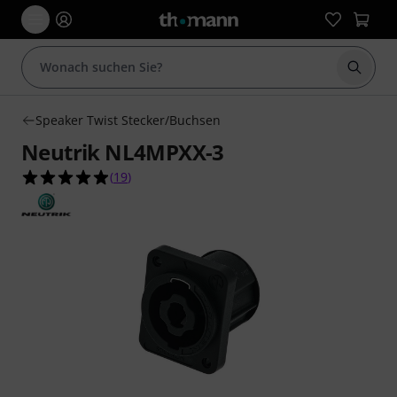
Suche 
Speaker Twist Stecker/Buchsen
Neutrik NL4MPXX-3
4.9 von 5 Sternen aus 19 Kundenbewertungen
(
19
)