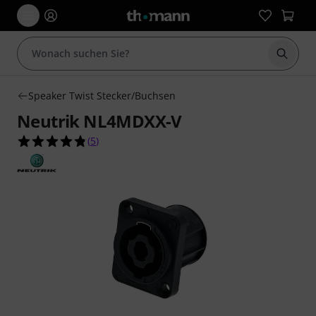
Suche 
Speaker Twist Stecker/Buchsen
Neutrik NL4MDXX-V
4.8 von 5 Sternen aus 5 Kundenbewertungen
(
5
)