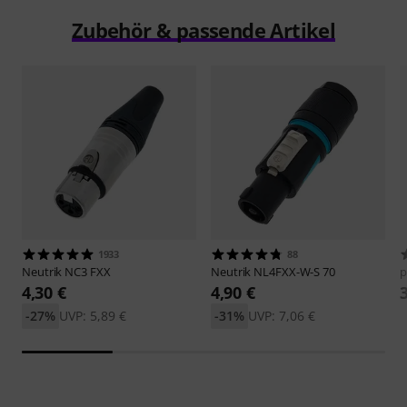
Zubehör & passende Artikel
1933
88
Neutrik
NC3 FXX
Neutrik
NL4FXX-W-S 70
p
4,30 €
4,90 €
-27%
UVP: 5,89 €
-31%
UVP: 7,06 €