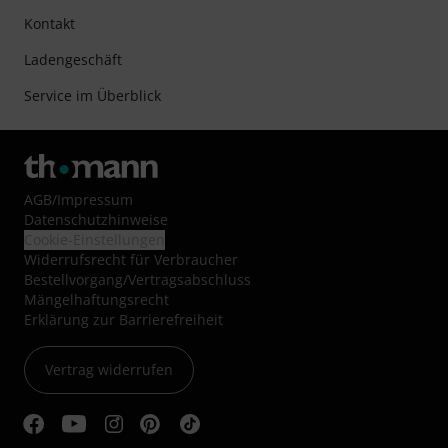
Kontakt
Ladengeschäft
Service im Überblick
AGB
/
Impressum
Datenschutzhinweise
Cookie-Einstellungen
Widerrufsrecht für Verbraucher
Bestellvorgang/Vertragsabschluss
Mängelhaftungsrecht
Erklärung zur Barrierefreiheit
Vertrag widerrufen