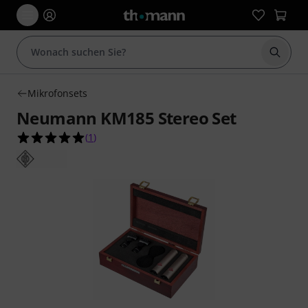
Suche 
Mikrofonsets
Neumann KM185 Stereo Set
5.0 von 5 Sternen aus 1 Kundenbewertungen
(
1
)