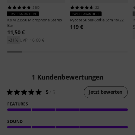
2160
22
PASST GARANTIERT
PASST GARANTIERT
K&M
23550 Microphone Stereo
Rycote
Super-Softie 5cm 19/22
R
Bar
119 €
11,50 €
-31%
UVP: 16,60 €
1
Kundenbewertungen
Jetzt bewerten
5
/ 5
FEATURES
SOUND