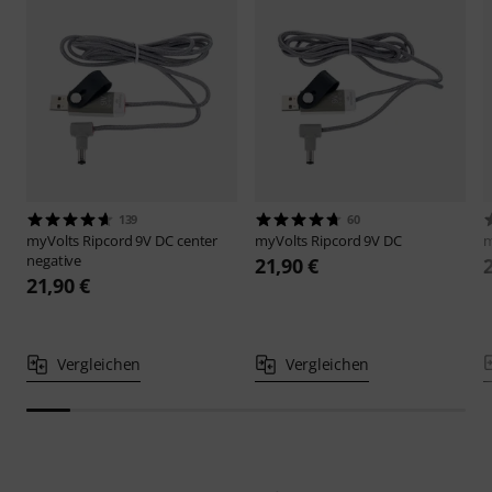
139
60
myVolts
Ripcord 9V DC center
myVolts
Ripcord 9V DC
m
negative
21,90 €
21,90 €
Vergleichen
Vergleichen