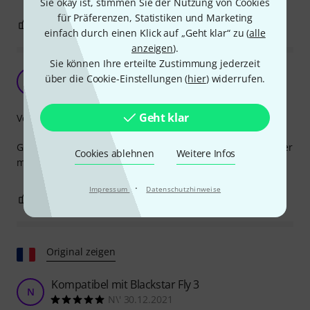
Sie okay ist, stimmen Sie der Nutzung von Cookies
für Präferenzen, Statistiken und Marketing
1
1
BEWERTUNG MELDEN
einfach durch einen Klick auf „Geht klar“ zu (
alle
anzeigen
).
Sie können Ihre erteilte Zustimmung jederzeit
Ableton Push 1
über die Cookie-Einstellungen (
hier
) widerrufen.
V
voto1979 27.10.2020
Geht klar
Verarbeitung
Gekauft für Ableton Push 1 angeschlossen an USB3 Verteiler
Cookies ablehnen
Weitere Infos
mit Stromversorgung (funktioniert).
·
Impressum
Datenschutzhinweise
2
0
BEWERTUNG MELDEN
Original zeigen
Kompatibel mit Blackstar Fly 3
N
N\' 30.12.2021