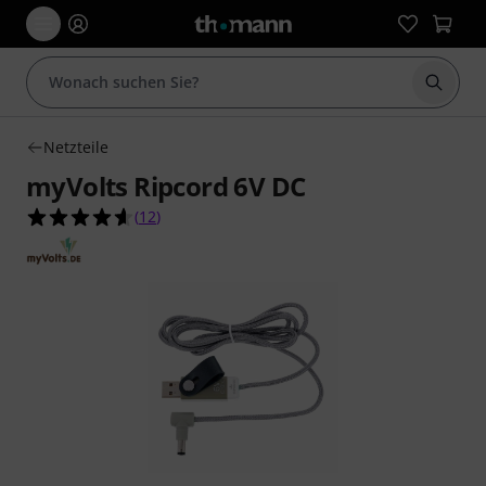
Suche 
Netzteile
myVolts Ripcord 6V DC
4.6 von 5 Sternen aus 12 Kundenbewertungen
(
12
)