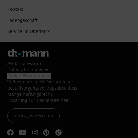
Kontakt
Ladengeschäft
Service im Überblick
AGB
/
Impressum
Datenschutzhinweise
Cookie-Einstellungen
Widerrufsrecht für Verbraucher
Bestellvorgang/Vertragsabschluss
Mängelhaftungsrecht
Erklärung zur Barrierefreiheit
Vertrag widerrufen