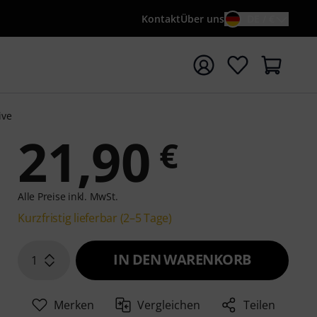
Kontakt
Über uns
DE / €
e mit Suchwort {searchTerm} starten
ive
21,90
€
Alle Preise inkl. MwSt.
Kurzfristig lieferbar (2–5 Tage)
IN DEN WARENKORB
1
Merken
Vergleichen
Teilen