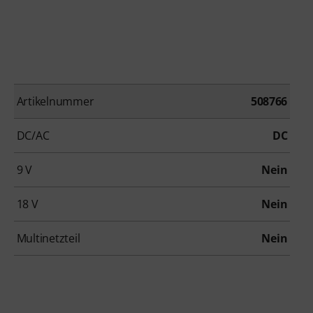
Artikelnummer
508766
DC/AC
DC
9 V
Nein
18 V
Nein
Multinetzteil
Nein