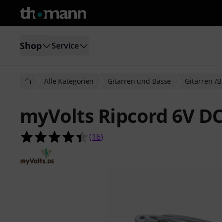
Shop
Service
Alle Kategorien
Gitarren und Bässe
Gitarren-/B
myVolts Ripcord 6V DC
4.4 von 5 Sternen aus 16 Kundenb
(
16
)