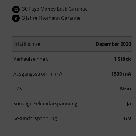
30 Tage Money-Back-Garantie
30
3 Jahre Thomann Garantie
3
Erhältlich seit
Dezember 2020
Verkaufseinheit
1 Stück
Ausgangsstrom in mA
1500 mA
12 V
Nein
Sonstige Sekundärspannung
Ja
Sekundärspannung
6 V