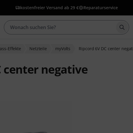
kostenfreier Versand ab 29 €
Reparaturservice
Such
ass-Effekte
Netzteile
myVolts
Ripcord 6V DC center negat
 center negative
ewertungen