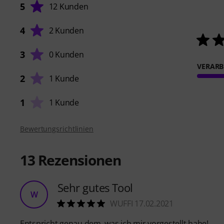
5
12 Kunden
4
2 Kunden
3
0 Kunden
VERARB
2
1 Kunde
1
1 Kunde
Bewertungsrichtlinien
13
Rezensionen
Sehr gutes Tool
W
WUFFI 17.02.2021
Entspricht genau dem, was ich mir vorgestellt habe!