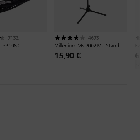
7132
4673
e
IPP1060
Millenium
MS 2002 Mic Stand
K
15,90 €
6
-