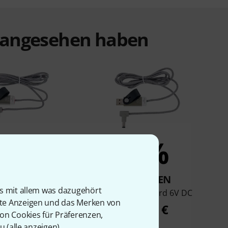
t angesehen haben
8%
6%
KAUFTEN
KAUFTEN
is mit allem was dazugehört
ipcord 9V DC center
myVolts Ripcord 6V DC
rte Anzeigen und das Merken von
negative
21,90 €
von Cookies für Präferenzen,
21,90 €
u (
alle anzeigen
).