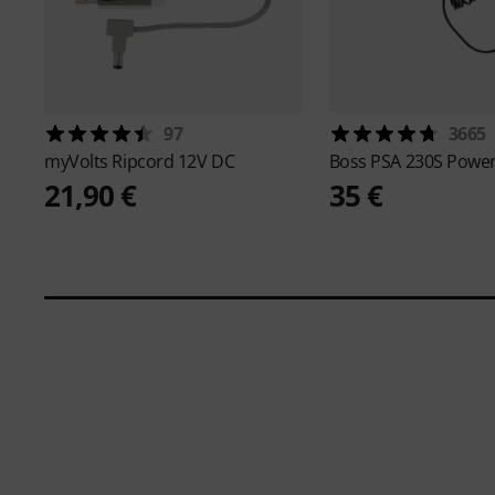
97
3665
myVolts
Ripcord 12V DC
Boss
PSA 230S Power
21,90 €
35 €