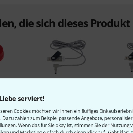
en, die sich dieses Produk
%
9%
Liebe serviert!
N
KAUFTEN
seren Cookies möchten wir Ihnen ein fluffiges Einkaufserlebn
p 9V Center
myVolts Ripcord 12V DC
myVolts R
n. Dazu zählen zum Beispiel passende Angebote, personalisie
21,90 €
llungen. Wenn das für Sie okay ist, stimmen Sie der Nutzung 
tiken und Marketing einfach durch einen Klick auf „Geht klar“ z